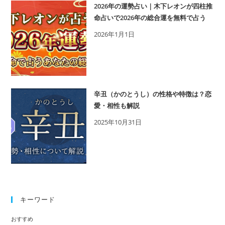
2026年の運勢占い｜木下レオンが四柱推
与
命占いで2026年の総合運を無料で占う
え
2026年1月1日
た
い
人
必
見!!
辛丑（かのとうし）の性格や特徴は？恋
男
愛・相性も解説
性
2025年10月31日
か
ら
の
脈
あ
り
サ
キーワード
イ
おすすめ
ン