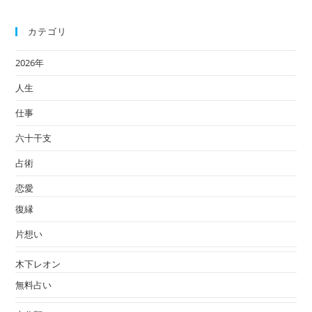
も
カテゴリ
大
紹
2026年
介！
人生
仕事
六十干支
占術
恋愛
復縁
片想い
木下レオン
無料占い