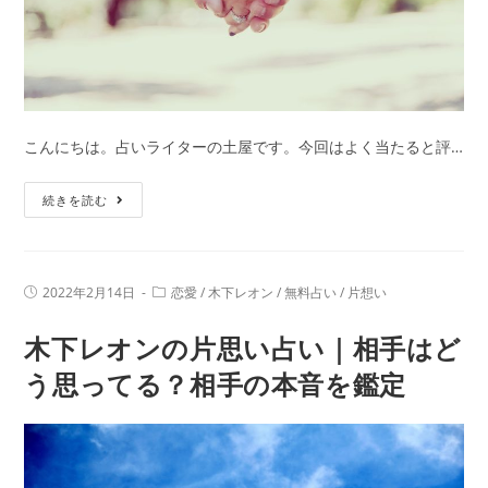
こんにちは。占いライターの土屋です。今回はよく当たると評…
木
続きを読む
下
レ
オ
投
投
2022年2月14日
恋愛
/
木下レオン
/
無料占い
/
片想い
ン
稿
稿
公
カ
の
木下レオンの片思い占い｜相手はど
開
テ
日:
相
ゴ
リ
う思ってる？相手の本音を鑑定
性
ー:
占
い
｜