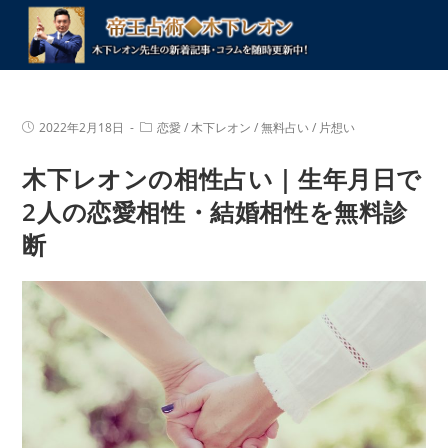
コ
ン
テ
ン
ツ
投
投
2022年2月18日
恋愛
/
木下レオン
/
無料占い
/
片想い
へ
稿
稿
公
カ
ス
木下レオンの相性占い｜生年月日で
開
テ
キ
日:
ゴ
リ
2人の恋愛相性・結婚相性を無料診
ッ
ー:
プ
断