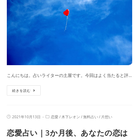
生
年
月
日
で
2
人
の
恋
愛
こんにちは。占いライターの土屋です。今回はよく当たると評…
相
性・
木
続きを読む
結
下
婚
レ
相
オ
投
投
2021年10月13日
恋愛
/
木下レオン
/
無料占い
/
片想い
性
ン
稿
稿
を
公
カ
の
恋愛占い｜3か月後、あなたの恋は
開
テ
無
日:
片
ゴ