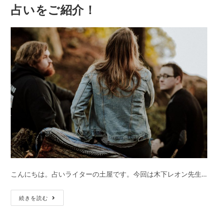
占いをご紹介！
シ？
と
好
2
き
人
な
の
人
関
だ
係
け
転
に
機
送
る
脈
ア
リ
LINE
こんにちは。占いライターの土屋です。今回は木下レオン先生…
の
特
好
続きを読む
徴
き
と