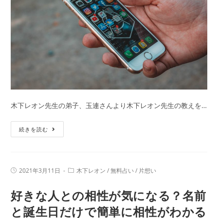
恋
は
実
る？
木
下
レ
オ
木下レオン先生の弟子、玉連さんより木下レオン先生の教えを…
ン
が
こ
続きを読む
占
の
う
LINE
あ
は
の
投
投
2021年3月11日
木下レオン
/
無料占い
/
片想い
脈
稿
稿
人
公
カ
ア
好きな人との相性が気になる？名前
開
テ
の
日:
リ？
ゴ
本
リ
と誕生日だけで簡単に相性がわかる
ナ
ー:
音