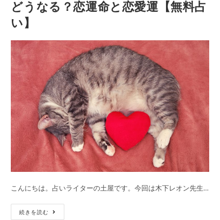
リ
どうなる？恋運命と恋愛運【無料占
料
思
ー:
診
い】
い
断
占
い
｜
相
手
は
ど
う
思
っ
て
る？
相
こんにちは。占いライターの土屋です。今回は木下レオン先生…
手
の
恋
続きを読む
本