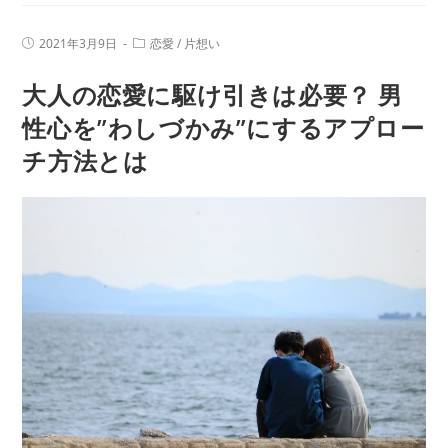
な
は！
人
投
投
2021年3月9日
恋愛
/
片想い
と
稿
稿
公
カ
の
大人の恋愛に駆け引きは必要？ 男
開
テ
日:
相
ゴ
リ
性心を”わしづかみ”にするアプロー
性
ー:
チ方法とは
が
気
に
な
る？
名
前
と
誕
生
日
だ