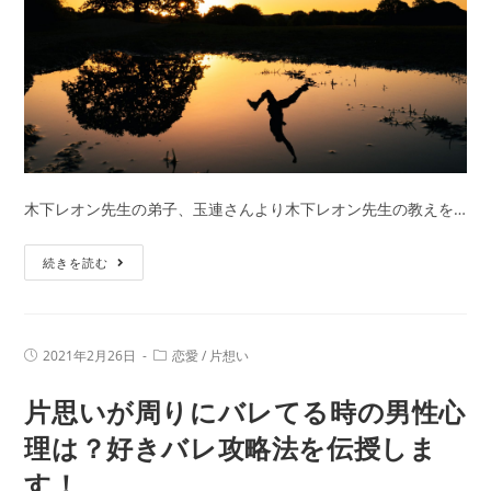
心
を”わ
し
づ
か
み”に
す
木下レオン先生の弟子、玉連さんより木下レオン先生の教えを…
る
ア
恋
続きを読む
プ
愛
ロ
の
ー
お
チ
投
投
2021年2月26日
恋愛
/
片想い
悩
稿
稿
方
公
カ
み
片思いが周りにバレてる時の男性心
開
テ
法
日:
解
ゴ
と
リ
理は？好きバレ攻略法を伝授しま
決
ー:
は
す！
法