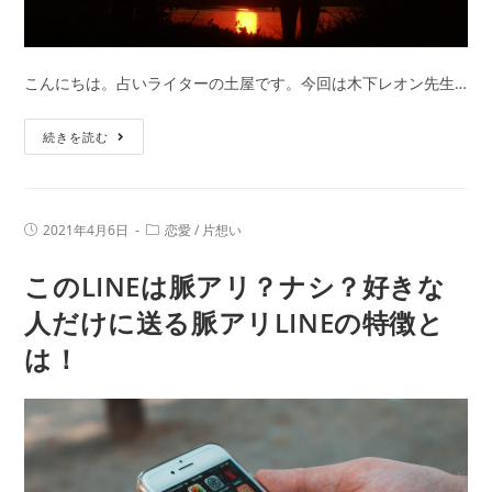
恋
運
命
こんにちは。占いライターの土屋です。今回は木下レオン先生…
と
恋
【2021
続きを読む
愛
年
運
下
【無
半
料
投
投
2021年4月6日
恋愛
/
片想い
期
稿
稿
占
公
カ
の
このLINEは脈アリ？ナシ？好きな
開
テ
い】
日:
運
ゴ
リ
人だけに送る脈アリLINEの特徴と
勢】
ー:
は！
｜
年
内
に
こ
の