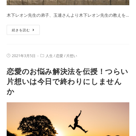
け
で
木下レオン先生の弟子、玉連さんより木下レオン先生の教えを…
簡
単
大
続きを読む
に
人
相
の
性
恋
が
投
投
2021年3月5日
人生
/
恋愛
/
片想い
愛
稿
稿
わ
公
カ
に
恋愛のお悩み解決法を伝授！つらい
開
テ
か
日:
駆
ゴ
る
リ
片想いは今日で終わりにしません
け
ー:
占
か
引
い
き
を
は
ご
必
紹
要？
介！
男
性