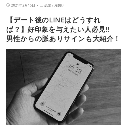
が
ま
投
投
2021年2月16日
恋愛
/
片想い
周
稿
稿
せ
公
カ
り
【デート後のLINEはどうすれ
開
テ
ん
日:
に
ゴ
か
リ
ば？】好印象を与えたい人必見!!
バ
ー:
男性からの脈ありサインも大紹介！
レ
て
る
時
の
男
性
心
理
は？
好
き
バ