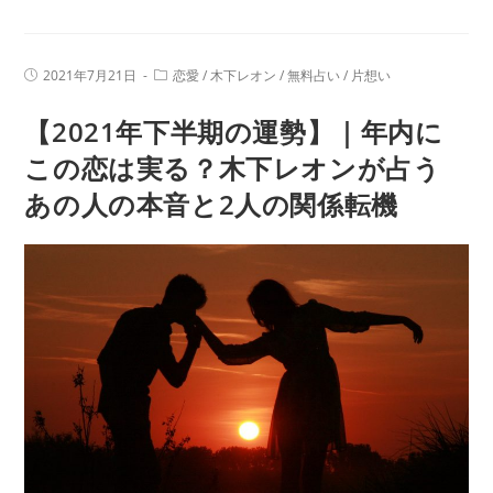
愛
音
占
を
い
鑑
投
投
2021年7月21日
恋愛
/
木下レオン
/
無料占い
/
片想い
｜
稿
稿
定
公
カ
3
【2021年下半期の運勢】｜年内に
開
テ
日:
か
ゴ
リ
この恋は実る？木下レオンが占う
月
ー:
あの人の本音と2人の関係転機
後、
あ
な
た
の
恋
は
ど
う
な
る？