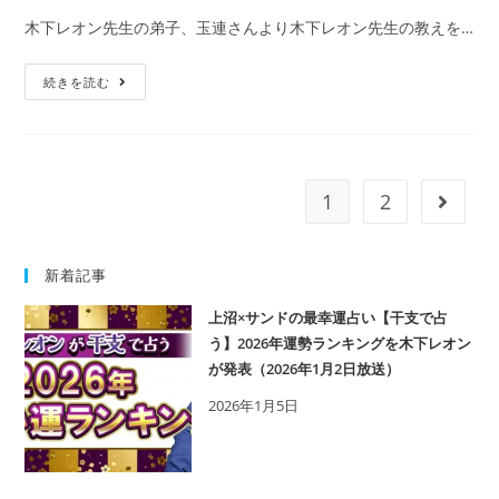
レ
木下レオン先生の弟子、玉連さんより木下レオン先生の教えを…
攻
略
【デ
続きを読む
法
ー
を
ト
伝
後
授
の
1
2
次の
し
LINE
ま
は
す！
ど
新着記事
う
上沼×サンドの最幸運占い【干支で占
す
う】2026年運勢ランキングを木下レオン
れ
が発表（2026年1月2日放送）
ば？】
2026年1月5日
好
印
象
を