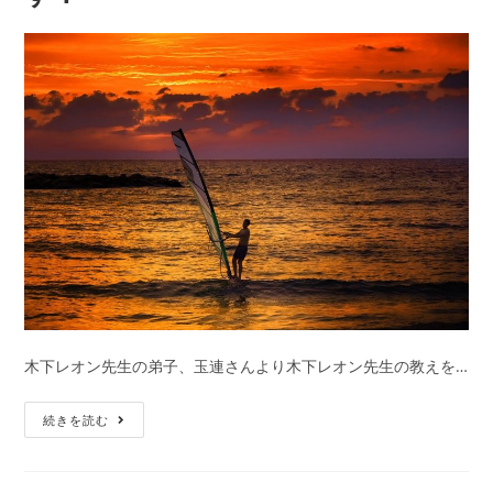
を
伝
授！
つ
ら
い
片
想
い
は
今
日
で
木下レオン先生の弟子、玉連さんより木下レオン先生の教えを…
終
わ
片
続きを読む
り
思
に
い
し