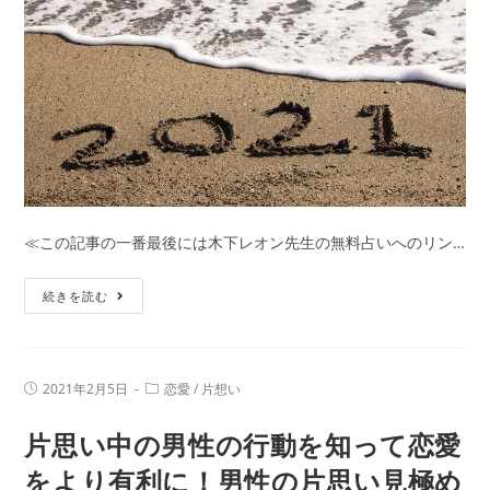
木
下
レ
オ
ン
は
恋
愛
占
≪この記事の一番最後には木下レオン先生の無料占いへのリン…
い
で
『2021
続きを読む
も
年
凄
の
い
運
ん
投
投
2021年2月5日
恋愛
/
片想い
勢』
稿
稿
で
公
カ
的
片思い中の男性の行動を知って恋愛
開
テ
す！
日:
中
ゴ
リ
をより有利に！男性の片思い見極め
王
ー: