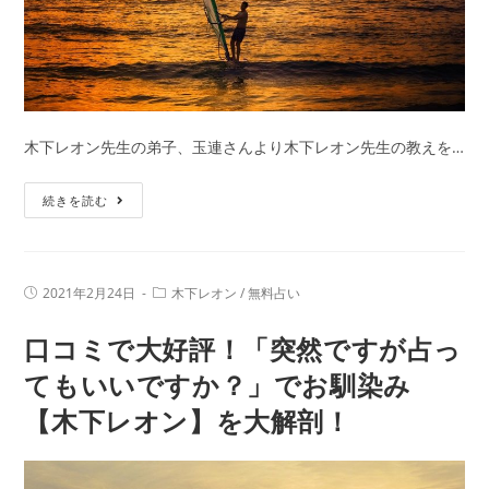
木下レオン先生の弟子、玉連さんより木下レオン先生の教えを…
片
続きを読む
思
い
が
投
投
2021年2月24日
木下レオン
/
無料占い
周
稿
稿
公
カ
り
口コミで大好評！「突然ですが占っ
開
テ
日:
に
ゴ
リ
てもいいですか？」でお馴染み
バ
ー:
【木下レオン】を大解剖！
レ
て
る