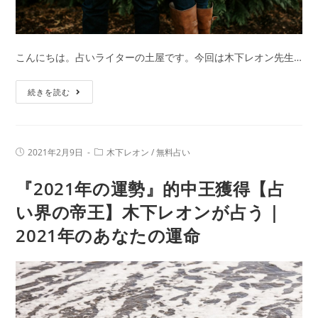
す
か？」
と
こんにちは。占いライターの土屋です。今回は木下レオン先生…
「木
下
「恋
続きを読む
レ
愛
オ
っ
ン」
て
に
投
投
2021年2月9日
木下レオン
/
無料占い
必
稿
稿
つ
公
カ
要？
『2021年の運勢』的中王獲得【占
開
テ
い
日:
ど
ゴ
て
リ
い界の帝王】木下レオンが占う｜
う
ー:
紹
2021年のあなたの運命
す
介
れ
ば
叶
う？」