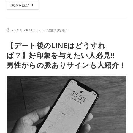
【2021
続きを読む
染
年、
み
運
【木
気
下
投
投
2021年2月16日
恋愛
/
片想い
上
稿
稿
レ
公
カ
げ
【デート後のLINEはどうすれ
開
テ
オ
日:
た
ゴ
ン】
リ
ば？】好印象を与えたい人必見!!
い？】
ー:
を
男性からの脈ありサインも大紹介！
木
大
下
解
レ
剖！
オ
ン
が
使
っ
て
い