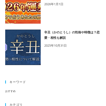
2026年1月1日
に
脈
は
あ
る？
辛丑（かのとうし）の性格や特徴は？恋
瞳
愛・相性も解説
の
2025年10月31日
奥
は
こ
う
な
っ
キーワード
て
い
おすすめ
ま
す！
カテゴリ