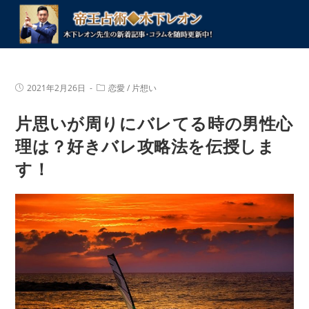
コ
ン
テ
ン
ツ
投
投
2021年2月26日
恋愛
/
片想い
へ
稿
稿
公
カ
ス
片思いが周りにバレてる時の男性心
開
テ
キ
日:
ゴ
リ
理は？好きバレ攻略法を伝授しま
ッ
ー:
プ
す！