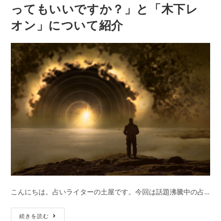
り
リ
ってもいいですか？」と「木下レ
然
ー:
サ
オン」について紹介
で
イ
す
ン
が
も
占
大
っ
紹
て
介！
も
い
い
で
す
か？』
で
木
こんにちは。占いライターの土屋です。今回は話題沸騰中の占…
下
レ
現
続きを読む
オ