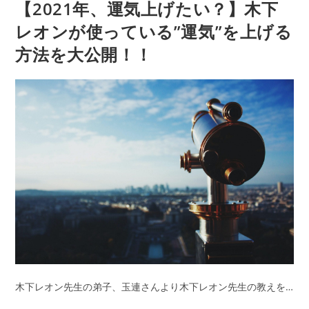
【2021年、運気上げたい？】木下
開
テ
ま
日:
評！
ゴ
す！
リ
レオンが使っている”運気”を上げる
「突
ー:
方法を大公開！！
然
で
す
が
占
っ
て
も
い
い
で
す
か？」
で
木下レオン先生の弟子、玉連さんより木下レオン先生の教えを…
お
馴