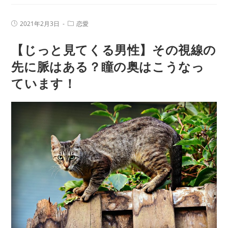
い
年
中
の
投
投
2021年2月3日
恋愛
の
稿
稿
あ
公
カ
男
【じっと見てくる男性】その視線の
開
テ
な
日:
性
ゴ
た
リ
先に脈はある？瞳の奥はこうなっ
の
ー:
の
ています！
行
運
動
命
を
知
っ
て
恋
愛
を
よ
り
有