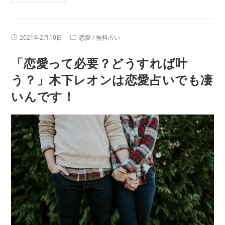
在
ン
【話
が
題
占
投
投
2021年2月10日
恋愛
/
無料占い
沸
稿
稿
っ
公
カ
騰
「恋愛って必要？どうすれば叶
開
テ
た
日:
中】
ゴ
大
リ
う？」木下レオンは恋愛占いでも凄
「突
ー:
物
いんです！
然
芸
で
能
す
人
が
を
占
振
っ
り
て
返
も
る
い
い
で