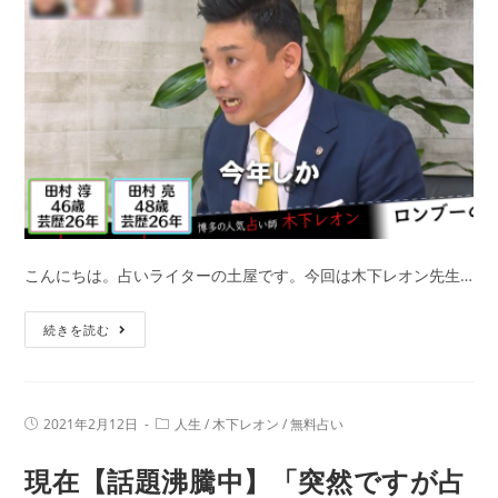
好
印
象
を
与
え
た
い
人
必
こんにちは。占いライターの土屋です。今回は木下レオン先生…
見!!
男
【ネ
続きを読む
性
タ
か
バ
ら
レ
の
投
投
2021年2月12日
人生
/
木下レオン
/
無料占い
注
稿
稿
脈
公
カ
意】
現在【話題沸騰中】「突然ですが占
開
テ
あ
日:
『突
ゴ