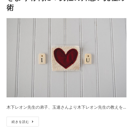
術
獲
得
【占
い
界
の
帝
王】
木
下
レ
オ
ン
が
木下レオン先生の弟子、玉連さんより木下レオン先生の教えを…
占
う
片
続きを読む
｜
思
2021