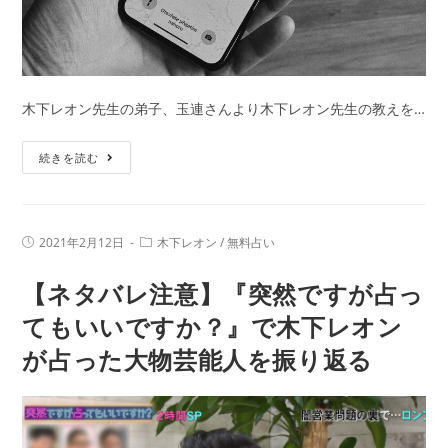
る”運
気”を
上
げ
木下レオン先生の弟子、玉連さんより木下レオン先生の教えを…
る
方
【デ
続きを読む
法
ー
を
ト
大
後
公
投
投
2021年2月12日
木下レオン
/
無料占い
の
稿
稿
開！！
公
カ
LINE
【ネタバレ注意】『突然ですが占っ
開
テ
日:
は
ゴ
リ
てもいいですか？』で木下レオン
ど
ー:
が占った大物芸能人を振り返る
う
す
れ
ば？】