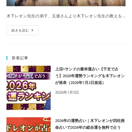
利
に！
木下レオン先生の弟子、玉連さんより木下レオン先生の教えを…
男
性
【じ
続きを読む
の
っ
片
と
思
見
い
新着記事
て
見
く
極
上沼×サンドの最幸運占い【干支で占
る
う】2026年運勢ランキングを木下レオン
め
男
が発表（2026年1月2日放送）
術
性】
2026年1月5日
そ
の
視
線
2026年の運勢占い｜木下レオンが四柱推
の
命占いで2026年の総合運を無料で占う
先