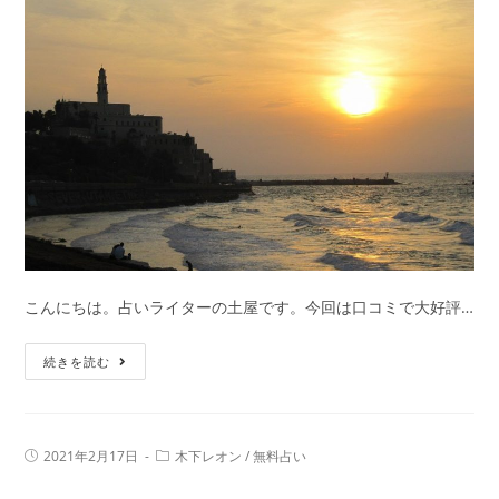
時
の
男
性
心
理
は？
好
き
バ
レ
こんにちは。占いライターの土屋です。今回は口コミで大好評…
攻
略
口
続きを読む
法
コ
を
ミ
伝
で
授
投
投
2021年2月17日
木下レオン
/
無料占い
大
稿
稿
し
公
カ
好