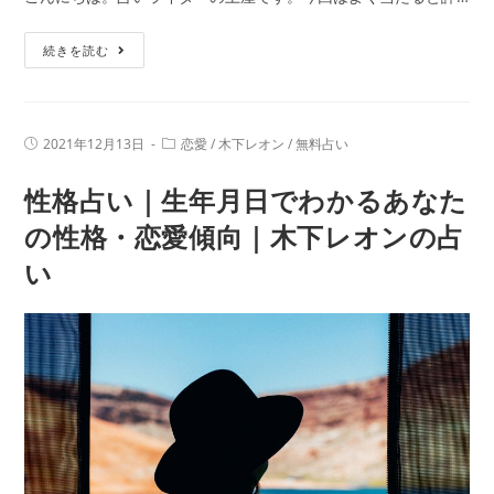
会
い
ガ
続きを読む
も
チ
ズ
で
バ
当
り
投
投
2021年12月13日
恋愛
/
木下レオン
/
無料占い
た
稿
稿
公
カ
る
性格占い｜生年月日でわかるあなた
開
テ
日:
無
ゴ
リ
の性格・恋愛傾向｜木下レオンの占
料
ー:
い
の
恋
愛
占
い
｜
木
下
レ