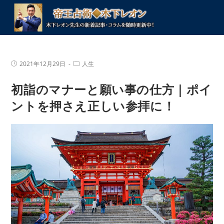
コ
ン
テ
ン
ツ
投
投
2021年12月29日
人生
へ
稿
稿
公
カ
ス
初詣のマナーと願い事の仕方｜ポイ
開
テ
キ
日:
ゴ
リ
ントを押さえ正しい参拝に！
ッ
ー:
プ