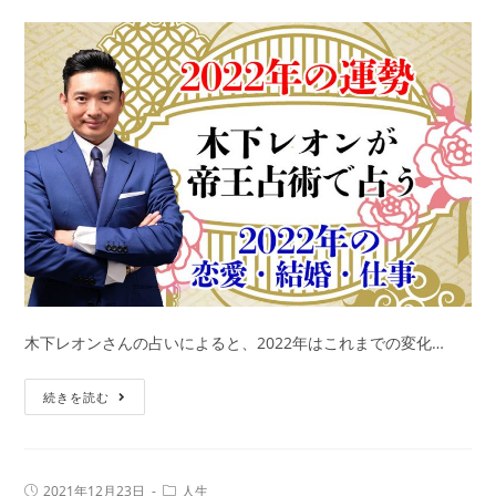
ん
な
年？
寅
年
の
性
格・
相
性・
運
勢
も
木下レオンさんの占いによると、2022年はこれまでの変化…
紹
介
【2022
続きを読む
年
の
運
投
投
2021年12月23日
人生