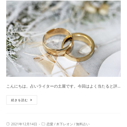
た
ら
ど
う
な
る？
仕
事
の
未
来・
転
こんにちは。占いライターの土屋です。今回はよく当たると評…
機
も
婚
続きを読む
的
期
中
占
い
投
投
2021年12月14日
恋愛
/
木下レオン
/
無料占い
｜