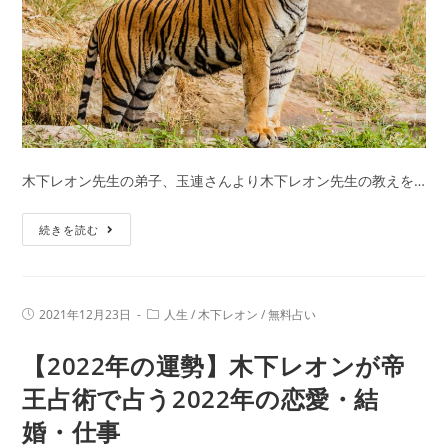
ポ
イ
ン
ト
を
押
さ
木下レオン先生の弟子、玉連さんより木下レオン先生の教えを…
え
正
2022
続きを読む
し
年
い
の
参
干
投
投
拝
2021年12月23日
人生
/
木下レオン
/
無料占い
支
稿
稿
に！
公
カ
「壬
【2022年の運勢】木下レオンが帝
開
テ
日:
寅」
ゴ
リ
王占術で占う2022年の恋愛・結
は
ー:
婚・仕事
ど