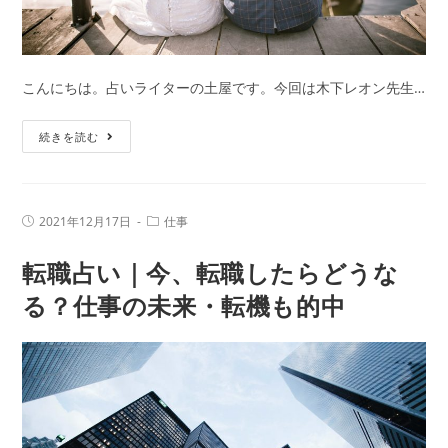
見
た
初
夢
こんにちは。占いライターの土屋です。今回は木下レオン先生…
の
意
2022
続きを読む
味
年
を
あ
解
な
投
投
2021年12月17日
仕事
説！
た
稿
稿
公
カ
は
転職占い｜今、転職したらどうな
開
テ
日:
結
ゴ
リ
る？仕事の未来・転機も的中
婚
ー:
で
き
る？
｜
木