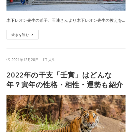
木下レオン先生の弟子、玉連さんより木下レオン先生の教えを…
初
続きを読む
詣
の
マ
投
投
2021年12月28日
人生
ナ
稿
稿
公
カ
ー
2022年の干支「壬寅」はどんな
開
テ
日:
と
ゴ
リ
年？寅年の性格・相性・運勢も紹介
願
ー:
い
事
の
仕
方
｜