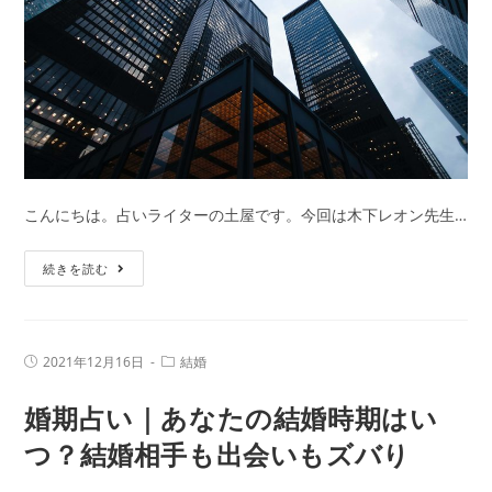
下
レ
オ
ン
が
占
う
結
こんにちは。占いライターの土屋です。今回は木下レオン先生…
婚
運
転
続きを読む
命
職
占
い
投
投
2021年12月16日
結婚
｜
稿
稿
公
カ
今、
婚期占い｜あなたの結婚時期はい
開
テ
日:
転
ゴ
リ
つ？結婚相手も出会いもズバり
職
ー:
し