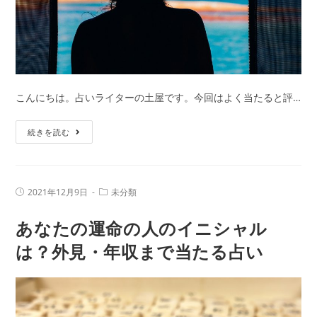
オ
ン
が
占
う
こんにちは。占いライターの土屋です。今回はよく当たると評…
相
性
性
続きを読む
と
格
恋
占
転
い
機
投
投
2021年12月9日
未分類
｜
稿
稿
公
カ
生
あなたの運命の人のイニシャル
開
テ
日:
年
ゴ
リ
は？外見・年収まで当たる占い
月
ー:
日
で
わ