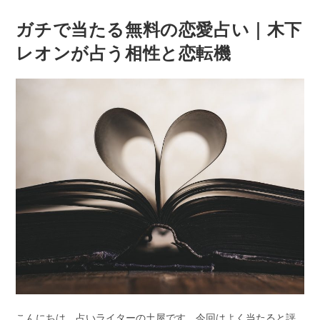
稿
稿
公
カ
あ
ガチで当たる無料の恋愛占い｜木下
開
テ
日:
な
ゴ
リ
レオンが占う相性と恋転機
た
ー:
の
結
婚
時
期
は
い
つ？
結
婚
相
手
も
出
こんにちは。占いライターの土屋です。今回はよく当たると評…