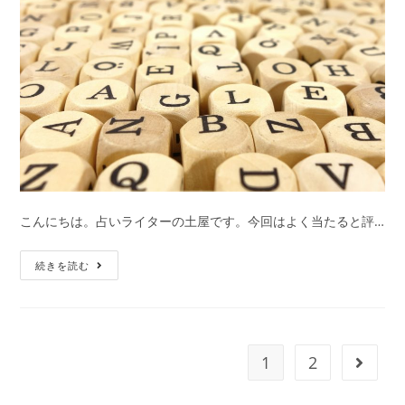
か
る
あ
な
た
の
性
格・
恋
愛
こんにちは。占いライターの土屋です。今回はよく当たると評…
傾
向
あ
続きを読む
｜
な
木
た
下
の
レ
運
1
2
次の
オ
命
ン
の