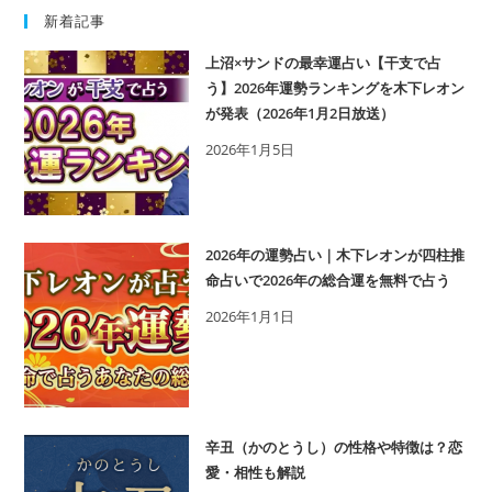
の
人
新着記事
占
の
上沼×サンドの最幸運占い【干支で占
い
イ
う】2026年運勢ランキングを木下レオン
ニ
が発表（2026年1月2日放送）
シ
2026年1月5日
ャ
ル
は？
外
2026年の運勢占い｜木下レオンが四柱推
見・
命占いで2026年の総合運を無料で占う
年
2026年1月1日
収
ま
で
当
た
辛丑（かのとうし）の性格や特徴は？恋
る
愛・相性も解説
占