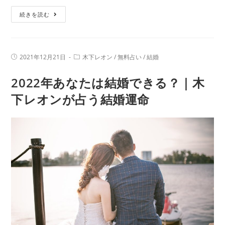
愛・
初
続きを読む
結
夢
婚・
占
仕
い
事
投
投
2021年12月21日
木下レオン
/
無料占い
/
結婚
で
稿
稿
公
カ
2023
2022年あなたは結婚できる？｜木
開
テ
日:
年
ゴ
リ
下レオンが占う結婚運命
を
ー:
徹
底
解
析
｜
あ
な
た
が