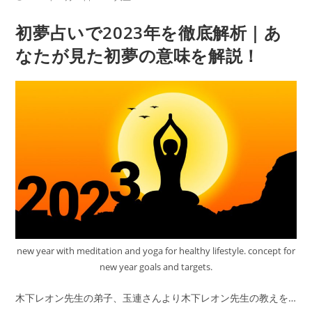
勢】
稿
稿
公
カ
木
初夢占いで2023年を徹底解析｜あ
開
テ
日:
下
ゴ
リ
なたが見た初夢の意味を解説！
レ
ー:
オ
ン
が
帝
王
占
術
で
占
う
2022
new year with meditation and yoga for healthy lifestyle. concept for
年
new year goals and targets.
の
木下レオン先生の弟子、玉連さんより木下レオン先生の教えを…
恋