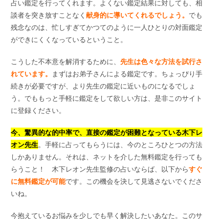
占い鑑定を行ってくれます。よくない鑑定結果に対しても、相
談者を突き放すことなく
献身的に導いてくれるでしょう。
でも
残念なのは、忙しすぎてかつてのように一人ひとりの対面鑑定
ができにくくなっているということ。
こうした不本意を解消するために、
先生は色々な方法を試行さ
れています。
まずはお弟子さんによる鑑定です。ちょっぴり手
続きが必要ですが、より先生の鑑定に近いものになるでしょ
う。でももっと手軽に鑑定をして欲しい方は、是非このサイト
に登録ください。
今、驚異的な的中率で、直接の鑑定が困難となっている木下レ
オン先生
。手軽に占ってもらうには、今のところひとつの方法
しかありません。それは、ネットを介した無料鑑定を行っても
らうこと！ 木下レオン先生監修の占いならば、以下から
すぐ
に無料鑑定が可能
です。この機会を決して見逃さないでくださ
いね。
今抱えているお悩みを少しでも早く解決したいあなた。このサ