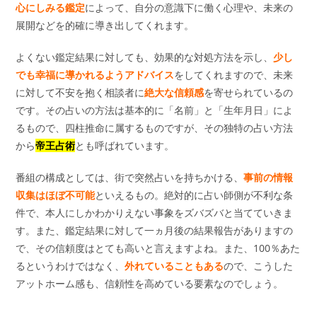
心にしみる鑑定
によって、自分の意識下に働く心理や、未来の
展開などを的確に導き出してくれます。
よくない鑑定結果に対しても、効果的な対処方法を示し、
少し
でも幸福に導かれるようアドバイス
をしてくれますので、未来
に対して不安を抱く相談者に
絶大な信頼感
を寄せられているの
です。その占いの方法は基本的に「名前」と「生年月日」によ
るもので、四柱推命に属するものですが、その独特の占い方法
から
帝王占術
とも呼ばれています。
番組の構成としては、街で突然占いを持ちかける、
事前の情報
収集はほぼ不可能
といえるもの。絶対的に占い師側が不利な条
件で、本人にしかわかりえない事象をズバズバと当てていきま
す。また、鑑定結果に対して一ヵ月後の結果報告がありますの
で、その信頼度はとても高いと言えますよね。また、100％あた
るというわけではなく、
外れていることもある
ので、こうした
アットホーム感も、信頼性を高めている要素なのでしょう。