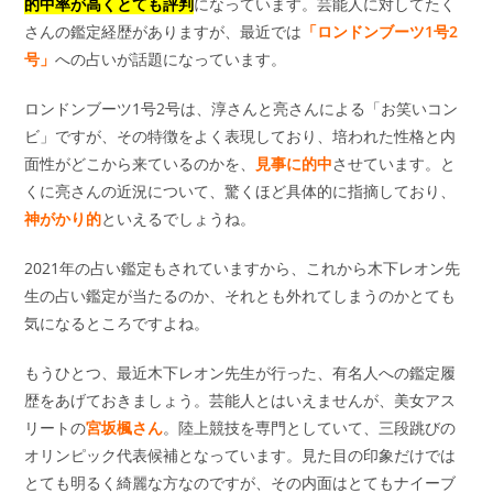
的中率が高くとても評判
になっています。芸能人に対してたく
さんの鑑定経歴がありますが、最近では
「ロンドンブーツ1号2
号」
への占いが話題になっています。
ロンドンブーツ1号2号は、淳さんと亮さんによる「お笑いコン
ビ」ですが、その特徴をよく表現しており、培われた性格と内
面性がどこから来ているのかを、
見事に的中
させています。と
くに亮さんの近況について、驚くほど具体的に指摘しており、
神がかり的
といえるでしょうね。
2021年の占い鑑定もされていますから、これから木下レオン先
生の占い鑑定が当たるのか、それとも外れてしまうのかとても
気になるところですよね。
もうひとつ、最近木下レオン先生が行った、有名人への鑑定履
歴をあげておきましょう。芸能人とはいえませんが、美女アス
リートの
宮坂楓さん
。陸上競技を専門としていて、三段跳びの
オリンピック代表候補となっています。見た目の印象だけでは
とても明るく綺麗な方なのですが、その内面はとてもナイーブ