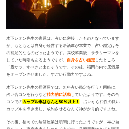
木下レオン先生の家系は、占いに密接したものとなっています
が、もともとは自身が経営する居酒屋が本業で、占い鑑定はそ
の補足的なものだったようです。高校卒業後、サラリーマンを
していた時期もあるようですが、
自身を占い鑑定
したところ
「脱サラ」すべきと出たそうです。その後、福岡市内で居酒屋
をオープンさせました。すごい行動力ですよね。
木下レオン先生の居酒屋では、無料占い鑑定を行うと同時に、
占い合コンを行うなど
精力的に活動
していたようです。その合
コンでの
カ
ップル率はなんと50％以上！
占いから相性の良い
カップルを導き出し、成約させるなんて神がかり的ですよね。
その後、福岡での居酒屋業は順調に行ったようですが、再び自
身を占い、東京進出を決めたそうです。居酒屋業はとても順調