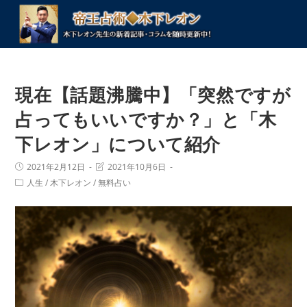
コ
ン
テ
ン
ツ
現在【話題沸騰中】「突然ですが
へ
ス
占ってもいいですか？」と「木
キ
下レオン」について紹介
ッ
プ
投
投
2021年2月12日
2021年10月6日
稿
稿
投
人生
/
木下レオン
/
無料占い
公
の
稿
開
最
カ
日:
終
テ
変
ゴ
更
リ
日:
ー: