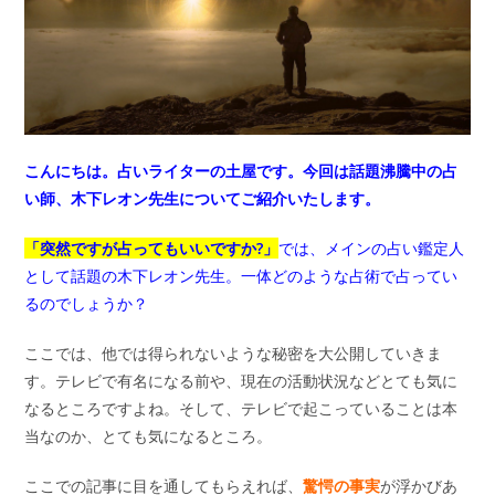
こんにちは。占いライターの土屋です。今回は話題沸騰中の占
い師、木下レオン先生についてご紹介いたします。
「突然ですが占ってもいいですか?」
では、メインの占い鑑定人
として話題の木下レオン先生。一体どのような占術で占ってい
るのでしょうか？
ここでは、他では得られないような秘密を大公開していきま
す。テレビで有名になる前や、現在の活動状況などとても気に
なるところですよね。そして、テレビで起こっていることは本
当なのか、とても気になるところ。
ここでの記事に目を通してもらえれば、
驚愕の事実
が浮かびあ