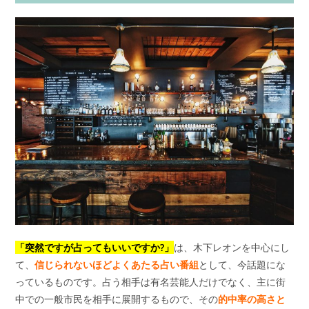
「
突然ですが占ってもいいですか?」
は、木下レオンを中心にし
て、
信じられないほどよくあたる占い番組
として、今話題にな
っているものです。占う相手は有名芸能人だけでなく、主に街
中での一般市民を相手に展開するもので、その
的中率の高さと