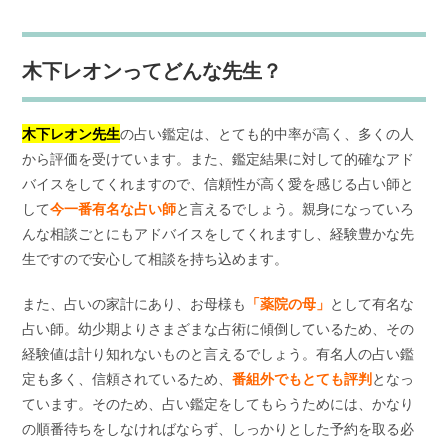
木下レオンってどんな先生？
木下レオン先生
の占い鑑定は、とても的中率が高く、多くの人
から評価を受けています。また、鑑定結果に対して的確なアド
バイスをしてくれますので、信頼性が高く愛を感じる占い師と
して
今一番有名な占い師
と言えるでしょう。親身になっていろ
んな相談ごとにもアドバイスをしてくれますし、経験豊かな先
生ですので安心して相談を持ち込めます。
また、占いの家計にあり、お母様も
「薬院の母」
として有名な
占い師。幼少期よりさまざまな占術に傾倒しているため、その
経験値は計り知れないものと言えるでしょう。有名人の占い鑑
定も多く、信頼されているため、
番組外でもとても評判
となっ
ています。そのため、占い鑑定をしてもらうためには、かなり
の順番待ちをしなければならず、しっかりとした予約を取る必