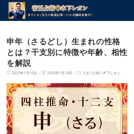
コ
ン
テ
ン
ツ
申年（さるどし）生まれの性格
へ
ス
とは？干支別に特徴や年齢、相性
キ
を解説
ッ
プ
投
投
投
2025年1月10日
2025年1月14日
人生
/
占術
/
木下レオン
稿
稿
稿
公
の
カ
開
最
テ
日:
終
ゴ
変
リ
更
ー:
日: