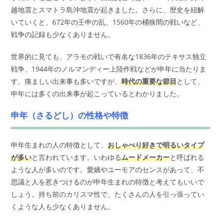
越地震とスマトラ島沖地震が起きました。さらに、歴史を紐解
いていくと、672年の壬申の乱、1560年の桶狭間の戦いなど、
戦争の記録も少なくありません。
世界的に見ても、アラモの戦いで有名な1836年のテキサス独立
戦争、1944年のノルマンディー上陸作戦などが申年に当たりま
す。痛ましい出来事も多いですが、
時代の重要な節目
として、
申年には多くの出来事が起こっているとわかりました。
申年（さるどし）の性格や特徴
申年生まれの人の特徴として、
おしゃべり好きで明るいタイプ
が多い
と言われています。いわゆる
ムードメーカー
と呼ばれる
ような人が多いのです。愛嬌やユーモアのセンスがあって、不
思議と人を惹きつけるのが申年生まれの特徴と考えてもいいで
しょう。持ち前のカリスマ性で、たくさんの人を引っ張ってい
くような人も少なくありません。