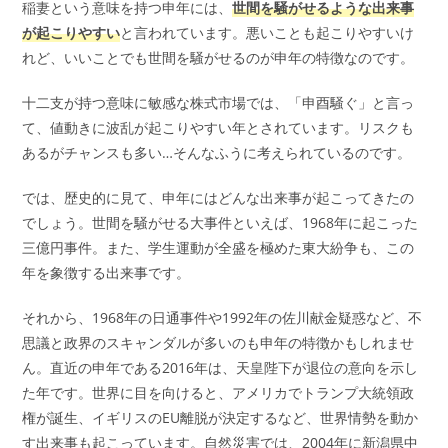
稲妻という意味を持つ申年には、
世間を騒がせるような出来事
が起こりやすい
と言われています。悪いことも起こりやすいけ
れど、いいことでも世間を騒がせるのが申年の特徴なのです。
十二支が持つ意味に敏感な株式市場では、「申酉騒ぐ」と言っ
て、値動きに波乱が起こりやすい年とされています。リスクも
あるがチャンスも多い…そんなふうに考えられているのです。
では、歴史的に見て、申年にはどんな出来事が起こってきたの
でしょう。世間を騒がせる大事件といえば、1968年に起こった
三億円事件。また、学生運動が全盛を極めた東大紛争も、この
年を象徴する出来事です。
それから、1968年の日通事件や1992年の佐川献金疑惑など、不
思議と政界のスキャンダルが多いのも申年の特徴かもしれませ
ん。直近の申年である2016年は、天皇陛下が退位の意向を示し
た年です。世界に目を向けると、アメリカでトランプ大統領政
権が誕生、イギリスのEU離脱が決定するなど、世界情勢を動か
す出来事も起こっています。自然災害では、2004年に新潟県中