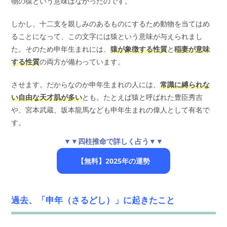
物の猿という意味はなかったのです。
しかし、十二支を親しみのあるものにするため動物を当てはめ
ることになって、この文字には猿という意味が与えられまし
た。そのため申年生まれには、
猿が象徴する性質
と
稲妻が意味
する性質
の両方が備わっています。
させます。だからなのか申年生まれの人には、
常識に縛られな
い自由な天才肌が多い
とも。たとえば猿と呼ばれた豊臣秀吉
や、宮本武蔵、坂本龍馬なども申年生まれの偉人として有名で
す。
▼▼四柱推命で詳しく占う▼▼
【無料】2025年の運勢
過去、「申年（さるどし）」に起きたこと