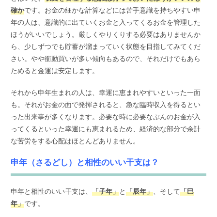
確か
です。お金の細かな計算などには苦手意識を持ちやすい申
年の人は、意識的に出ていくお金と入ってくるお金を管理した
ほうがいいでしょう。厳しくやりくりする必要はありませんか
ら、少しずつでも貯蓄が溜まっていく状態を目指してみてくだ
さい。やや衝動買いが多い傾向もあるので、それだけでもあら
ためると金運は安定します。
それから申年生まれの人は、幸運に恵まれやすいといった一面
も。それがお金の面で発揮されると、急な臨時収入を得るとい
った出来事が多くなります。必要な時に必要なぶんのお金が入
ってくるといった幸運にも恵まれるため、経済的な部分で余計
な苦労をする心配はほとんどありません。
申年（さるどし）と相性のいい干支は？
申年と相性のいい干支は、
「子年」
と
「辰年」
、そして
「巳
年」
です。