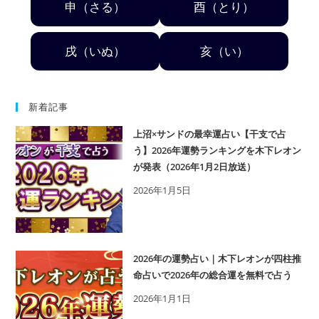
申（さる）
酉（とり）
戌（いぬ）
亥（い）
新着記事
上沼×サンドの最幸運占い【干支で占
う】2026年運勢ランキングを木下レオン
が発表（2026年1月2日放送）
2026年1月5日
2026年の運勢占い｜木下レオンが四柱推
命占いで2026年の総合運を無料で占う
2026年1月1日