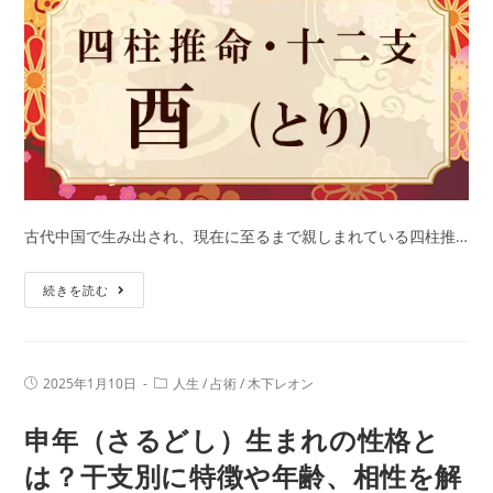
格
と
は？
干
支
別
に
特
徴
古代中国で生み出され、現在に至るまで親しまれている四柱推…
や
酉
年
続きを読む
年
齢、
（と
相
り
性
投
投
2025年1月10日
人生
/
占術
/
木下レオン
ど
を
稿
稿
公
カ
し）
解
申年（さるどし）生まれの性格と
開
テ
日:
生
ゴ
説
リ
は？干支別に特徴や年齢、相性を解
ま
ー: