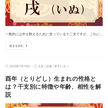
と
は？
干
支
別
に
一般的には年を数えるために使っている十二支ですが、これに…
特
戌
徴
続きを読む
年
や
（い
年
ぬ
齢、
投
投
2025年1月10日
人生
/
占術
/
木下レオン
ど
相
稿
稿
公
カ
し）
性
酉年（とりどし）生まれの性格と
開
テ
日:
生
ゴ
を
リ
は？干支別に特徴や年齢、相性を解
ま
解
ー:
説
れ
説
の
性