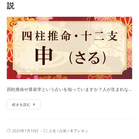
説
れ
の
性
格
と
は？
干
支
別
に
特
徴
四柱推命や算命学という占いを知っていますか？人が生まれな…
や
申
年
続きを読む
年
齢、
（さ
相
る
性
投
投
2025年1月10日
人生
/
占術
/
木下レオン
ど
を
稿
稿