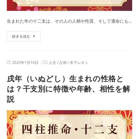
生まれた年の十二支は、その人の人柄や性質、そして運命にも…
亥
続きを読む
年
（い
の
投
投
2025年1月10日
人生
/
占術
/
木下レオン
し
稿
稿
公
カ
し
戌年（いぬどし）生まれの性格と
開
テ
日:
ど
ゴ
リ
は？干支別に特徴や年齢、相性を解
し）
ー:
説
生
ま
れ
の
性
格