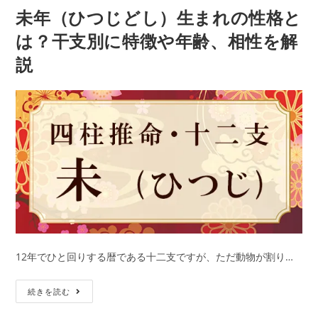
公
カ
し）
解
未年（ひつじどし）生まれの性格と
開
テ
日:
生
ゴ
説
リ
は？干支別に特徴や年齢、相性を解
ま
ー:
説
れ
の
性
格
と
は？
干
支
別
に
特
徴
12年でひと回りする暦である十二支ですが、ただ動物が割り…
や
未
年
続きを読む
年
齢、