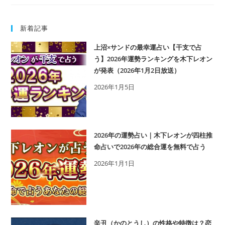
（ひ
相
つ
性
新着記事
じ
を
ど
解
上沼×サンドの最幸運占い【干支で占
し）
説
う】2026年運勢ランキングを木下レオン
生
が発表（2026年1月2日放送）
ま
2026年1月5日
れ
の
性
格
2026年の運勢占い｜木下レオンが四柱推
と
命占いで2026年の総合運を無料で占う
は？
2026年1月1日
干
支
別
に
特
辛丑（かのとうし）の性格や特徴は？恋