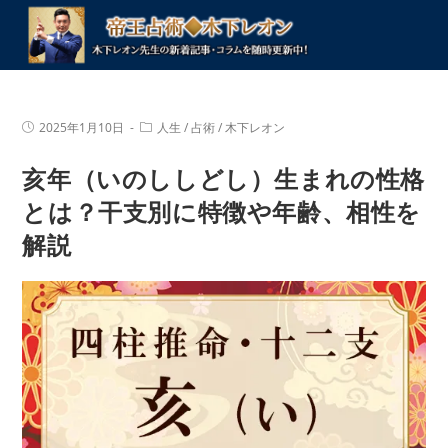
コ
ン
テ
ン
ツ
投
投
2025年1月10日
人生
/
占術
/
木下レオン
へ
稿
稿
公
カ
ス
亥年（いのししどし）生まれの性格
開
テ
キ
日:
ゴ
リ
とは？干支別に特徴や年齢、相性を
ッ
ー:
プ
解説