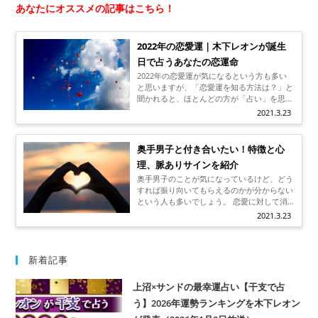
あなたにオススメの記事はこちら！
2022年の恋愛運｜木下レオンが誕生
日で占うあなたの恋運命
2022年の恋愛運が気になるという方も多い
と思いますが、「恋愛運を知る方法は？」と
聞かれると、ほとんどの方が「占い」を思い
浮かべるのではないでしょうか。 普段はあ
2021.3.23
まり占いを意識していないという人でも、恋
愛運を知る方法となるとやっぱり「占い」と
答えるでしょうし、「占い＝恋愛運」といっ
奥手男子と付き合いたい！特徴と心
たイメージも強いですよね。 そんな恋愛運
理、脈ありサインを紹介
の鑑定で「当たる」と話題になっているのが
木下レオン先生です。 誕生日で2022年の恋
奥手男子のことが気になっているけど、どう
愛運はもちろん、人生のターニングポイント
すれば振り向いてもらえるのかが分からない
もズバリ当ててしまうという木下レオン先生
という人も多いでしょう。 恋愛に対して消
はいったいどんな方なのか。 2022年の恋愛
極的な奥手男子は好きな女性がいても自分か
2021.3.23
運も交えながら、木下レオン先生について詳
ら告白はしないし、アプローチもかけようと
しくご紹介しましょう！
はしないので、脈ありなのか脈なしなのかも
分かりずらいですよね。 今回は奥手男子を
振り向かせたい女性のために、特徴と脈あり
新着記事
サインについてご紹介します。 ぜひ参考に
してくださいね！
上沼×サンドの最幸運占い【干支で占
う】2026年運勢ランキングを木下レオン