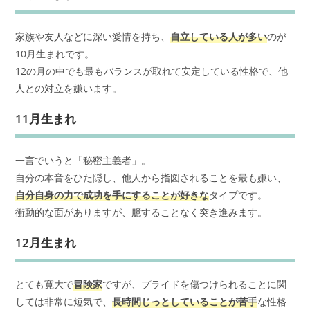
家族や友人などに深い愛情を持ち、
自立している人が多い
のが
10月生まれです。
12の月の中でも最もバランスが取れて安定している性格で、他
人との対立を嫌います。
11月生まれ
一言でいうと「秘密主義者」。
自分の本音をひた隠し、他人から指図されることを最も嫌い、
自分自身の力で成功を手にすることが好きな
タイプです。
衝動的な面がありますが、臆することなく突き進みます。
12月生まれ
とても寛大で
冒険家
ですが、プライドを傷つけられることに関
しては非常に短気で、
長時間じっとしていることが苦手
な性格