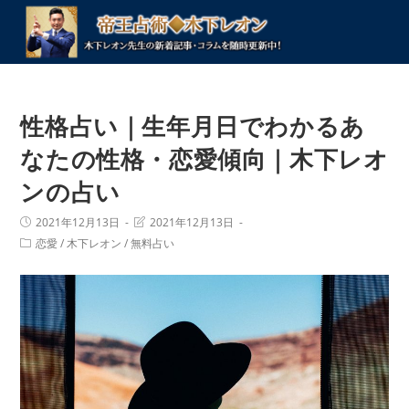
コ
ン
テ
ン
ツ
性格占い｜生年月日でわかるあ
へ
ス
なたの性格・恋愛傾向｜木下レオ
キ
ンの占い
ッ
プ
投
投
2021年12月13日
2021年12月13日
稿
稿
投
恋愛
/
木下レオン
/
無料占い
公
の
稿
開
最
カ
日:
終
テ
変
ゴ
更
リ
日:
ー: