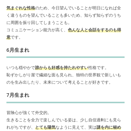
気まぐれな性格
のため、今日望んでいることが明日になれば全
く違うものを望んでいることも多いため、知らず知らずのうち
に周囲を振り回してしまうことも。
コミュニケーション能力が高く、
色んな人と会話をするのも得
意
です。
6月生まれ
いつも穏やかで
誰からも好感を持たれやすい
性格です。
恥ずかしがり屋で繊細な面も見られ、独特の世界観で新しいも
のを生み出したり、未来について考えることが好きです。
7月生まれ
冒険心が強くて外交的。
生きることを全力で楽しんでいる姿は、少し自信過剰にも見ら
れがちですが、
とても陽気
なように見えて、実は
謎を内に秘め