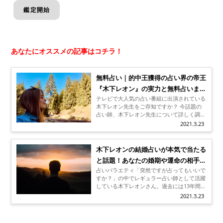
あなたにオススメの記事はコチラ！
無料占い｜的中王獲得の占い界の帝王
『木下レオン』の実力と無料占いまと
テレビで大人気の占い番組に出演されている
め
木下レオン先生をご存知ですか？ 今話題の
占い師、木下レオン先生について詳しく調べ
てみました。先生は相談者の過去まで分かる
2021.3.23
帝王占術の占い師で、とても当たると評判な
んです。 占い師に留まらず、様々な経歴を
持つ木下レオン先生ですが、占いも帝王占術
木下レオンの結婚占いが本気で当たる
だけではなくほくろ占いにも精通しているこ
と話題！あなたの婚期や運命の相手ま
とが分かりました。 今回は当たることで有
名な木下レオン先生について、どんな人物な
占いバラエティ「突然ですが占ってもいいで
で的中！？
のか、鑑定方法と、あたると評判の無料占い
すか？」の中でレギュラー占い師として活躍
をまとめさせていただきました。
している木下レオンさん。過去には13年間で
4万人を鑑定し、有名人の結婚時期や結婚相
2021.3.23
手をずばっと言い当てるなど、その占いの実
力は確かです。そんな木下レオンさんの占い
なら、あなたの婚期や運命の相手も分かって