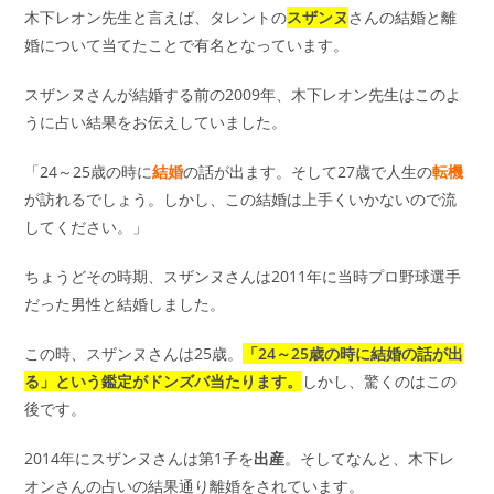
木下レオン先生と言えば、タレントの
スザンヌ
さんの結婚と離
婚について当てたことで有名となっています。
スザンヌさんが結婚する前の2009年、木下レオン先生はこのよ
うに占い結果をお伝えしていました。
「24～25歳の時に
結婚
の話が出ます。そして27歳で人生の
転機
が訪れるでしょう。しかし、この結婚は上手くいかないので流
してください。」
ちょうどその時期、スザンヌさんは2011年に当時プロ野球選手
だった男性と結婚しました。
この時、スザンヌさんは25歳。
「24～25歳の時に結婚の話が出
る」という鑑定がドンズバ当たります。
しかし、驚くのはこの
後です。
2014年にスザンヌさんは第1子を
出産
。そしてなんと、木下レ
オンさんの占いの結果通り離婚をされています。