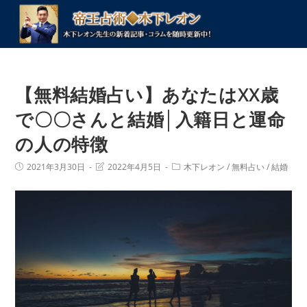
コ
ン
テ
ン
ツ
【無料結婚占い】あなたはXX歳
へ
ス
で〇〇さんと結婚│入籍日と運命
キ
の人の特徴
ッ
プ
投
投
投
2021年3月30日
2022年4月5日
木下レオン
/
無料占い
/
結婚
稿
稿
稿
公
の
カ
開
最
テ
日:
終
ゴ
変
リ
更
ー:
日: