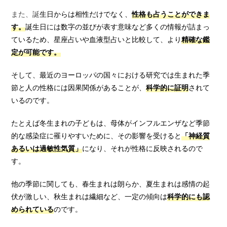
また、誕
生日からは相性だけでなく、
性格も占うことができま
す。
誕生日には数字の並びが表す意味など多くの情報が詰まっ
ているため、星座占いや血液型占いと比較して、より
精確な鑑
定が可能です。
そして、最近のヨーロッパの国々における研究では生まれた季
節と人の性格には因果関係があることが、
科学的に証明
されて
いるのです。
たとえば冬生まれの子どもは、母体がインフルエンザなど季節
的な感染症に罹りやすいために、その影響を受けると
「神経質
あるいは過敏性気質」
になり、それが性格に反映されるので
す。
他の季節に関しても、春生まれは朗らか、夏生まれは感情の起
伏が激しい、秋生まれは繊細など、一定の傾向は
科学的にも認
められている
のです。