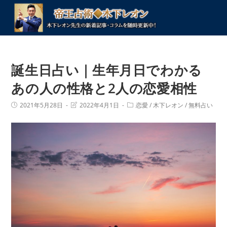
コ
ン
テ
ン
ツ
誕生日占い｜生年月日でわかる
へ
ス
あの人の性格と2人の恋愛相性
キ
投
投
投
2021年5月28日
2022年4月1日
恋愛
/
木下レオン
/
無料占い
ッ
稿
稿
稿
プ
公
の
カ
開
最
テ
日:
終
ゴ
変
リ
更
ー:
日: