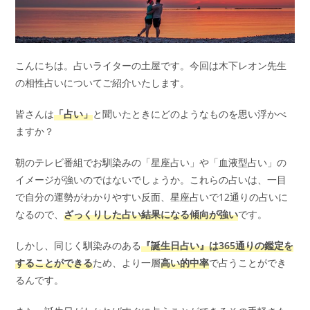
こんにちは。占いライターの土屋です。今回は木下レオン先生
の相性占いについてご紹介いたします。
皆さんは
「占い」
と聞いたときにどのようなものを思い浮かべ
ますか？
朝のテレビ番組でお馴染みの「星座占い」や「血液型占い」の
イメージが強いのではないでしょうか。これらの占いは、一目
で自分の運勢がわかりやすい反面、星座占いで12通りの占いに
なるので、
ざっくりした占い結果になる傾向が強い
です。
しかし、同じく馴染みのある
『誕生日占い』は365通りの鑑定を
することができる
ため、より一層
高い的中率
で占うことができ
るんです。