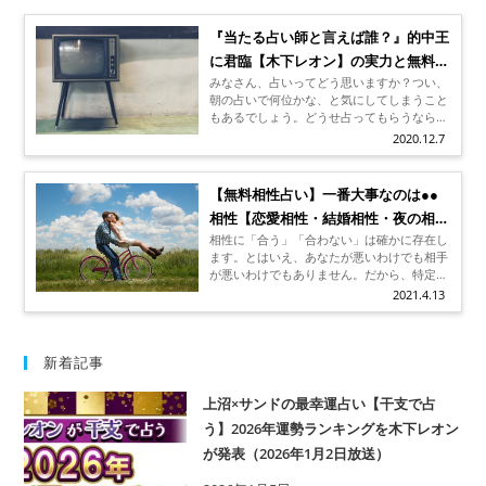
『当たる占い師と言えば誰？』的中王
に君臨【木下レオン】の実力と無料占
みなさん、占いってどう思いますか？つい、
い
朝の占いで何位かな、と気にしてしまうこと
もあるでしょう。どうせ占ってもらうなら
「当たる占い」じゃないと意味ないですよ
2020.12.7
ね？ あなたは過去にTVで「的中王」に輝
いた木下レオン先生をご存じでしょうか？
ズバズバ当てていく鑑定スタイルが人気で
【無料相性占い】一番大事なのは●●
TVで大反響を得ている先生です。さて、木
相性【恋愛相性・結婚相性・夜の相
下レオン先生、どんな人なのでしょうか。
相性に「合う」「合わない」は確かに存在し
性】も診断
ます。とはいえ、あなたが悪いわけでも相手
が悪いわけでもありません。だから、特定の
面だけを見て「良かった」「悪かった」と一
2021.4.13
喜一憂しなくても大丈夫です。もちろん、全
ての相性が良い異性と出会えれば、最高です
ね。恋愛相性、結婚相性、夜の相性…他にも
いろいろな相性があります。「恋愛相性」は
新着記事
ほどほどでも「結婚相性」はぴったり、など
人ぞれぞれ。あなたが譲れない相性はありま
上沼×サンドの最幸運占い【干支で占
すか。
う】2026年運勢ランキングを木下レオン
が発表（2026年1月2日放送）