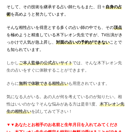
そして、その技術を継承する占い師たちもまた、日々
自身の占
術
を高めようと努力しています。
そんな相性占いを得意とする多くの占い師の中でも、その
頂点
を極めようと精進している木下レオン先生ですが、TV出演がき
っかけで人気が急上昇し、
対面の占いの予約ができない
ことで
も知られています。
しかし
ご本人監修の公式占いサイト
では、そんな木下レオン先
生の占いをすぐに体験することができます。
さらに
無料で体験できる相性占い
も用意されています。
気になる人がいる。あの人が何を考えているのが知りたい。相
性はいいのかな？そんな悩みがある方は是非1度、
木下レオン先
生の相性占い
を試してみて下さい！
▼▼
あなたとお相手のお名前と生年月日を入れてみてくださ
い。木下レオン先生の鑑定を特別に無料で受けることができま