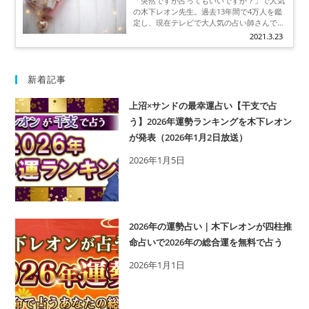
「突然ですが占ってもいいですか？」で人気
徴
の木下レオン先生。過去13年間で4万人を鑑
定し、現在テレビで大人気の占い師さんで
す。 2021年を迎え、あなたの婚期や結婚相
2021.3.23
手がどうなっていくのか。彼の占いであなた
の運命の人が誰なのかを占っていきましょ
う。
新着記事
上沼×サンドの最幸運占い【干支で占
う】2026年運勢ランキングを木下レオン
が発表（2026年1月2日放送）
2026年1月5日
2026年の運勢占い｜木下レオンが四柱推
命占いで2026年の総合運を無料で占う
2026年1月1日