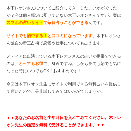
木下レオンさんについてご紹介してきました。いかがでした
か？今は個人鑑定は受けていない木下レオンさんですが、実は
スマホの占いサイト
で毎日占うことができる
んです。
サイトでも
的中する！
と口コミになっています
。木下レオンさ
ん独自の帝王占術で恋愛や仕事についても占えます。
メディアに出演している木下レオンさんの占いが携帯でできる
のは、
とってもお得
で、身近ですね。しかも夜でも朝でも気に
なった時にいつでもOK！おすすめです！
今回は木下レオン先生にサイトで利用できる無料占いを提供し
て頂いたので、是非試してみてはいかがでしょうか。
▼▼あなたのお名前と生年月日を入れてみてください。木下レ
オン先生の鑑定を無料で受けることができます。
▼▼