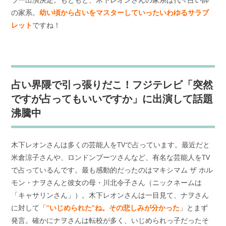
の家系。
幼い頃から占いをマスターしていったいわゆるサラブ
レット
ですね！
占い界隈で引っ張りだこ！フジテレビ「突然
ですが占ってもいいですか」に出演して話題
沸騰中
木下レオンさんは多くの芸能人をTVで占っています。最近だと
米倉涼子さんや、ロンドンブーツさんなど、有名な芸能人をTV
で占っているんです。最も感動的だったのはマキシマム ザ ホル
モン・ナヲさんと彼女の母・川北令子さん（ニックネームは
「キャサリンさん」）。木下レオンさんは一目見て、ナヲさん
に対して「
”
いじめられた”
ね。その悲しみが分かった
」とまず
発言。確かにナヲさんは転校が多く、いじめられっ子だったそ