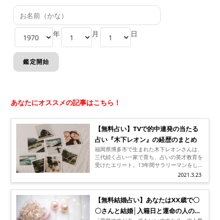
年
月
日
あなたにオススメの記事はこちら！
【無料占い】TVで的中連発の当たる
占い『木下レオン』の経歴のまとめ
福岡県博多市で生まれた木下レオンさんは、
三代続く占い一家で育ち、占いの英才教育を
受けたエリート。13年間サラリーマンをした
後にレストランを経営し、そこでお客さんに
2021.3.23
無料占いを始めたことから、よく当たる占い
師として有名に！たくさんの人を占い、占い
の精度を上げてきたレオンさん。「突然です
【無料結婚占い】あなたはXX歳で〇
が占ってもいいですか」というテレビ番組で
〇さんと結婚│入籍日と運命の人の特
ブレイクし、一躍有名人の仲間入りを果たし
ます。