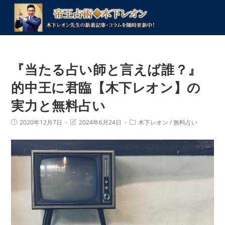
コ
ン
テ
ン
ツ
『当たる占い師と言えば誰？』
へ
ス
的中王に君臨【木下レオン】の
キ
実力と無料占い
ッ
プ
投
投
投
2020年12月7日
2024年6月24日
木下レオン
/
無料占い
稿
稿
稿
公
の
カ
開
最
テ
日:
終
ゴ
変
リ
更
ー:
日: