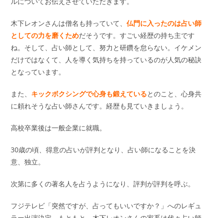
ルについてお伝えさせていただきます。
木下レオンさんは僧名も持っていて、
仏門に入ったのは占い師
としての力を磨くため
だそうです。すごい経歴の持ち主です
ね。そして、占い師として、努力と研鑽を怠らない。イケメン
だけではなくて、人を導く気持ちを持っているのが人気の秘訣
となっています。
また、
キックボクシングで心身も鍛えている
とのこと、心身共
に頼れそうな占い師さんです。経歴も見ていきましょう。
高校卒業後は一般企業に就職。
30歳の頃、得意の占いが評判となり、占い師になることを決
意、独立。
次第に多くの著名人を占うようになり、評判が評判を呼ぶ。
フジテレビ「突然ですが、占ってもいいですか？」へのレギュ
ラー出演決定。もともと、木下レオンさんの家系は代々占い師