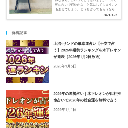
い
すか。
朝の占いで何位かな、と気にしてしまうこと
もあるでしょう。どうせ占ってもらうなら
「当たる占い」じゃないと意味ないですよ
2021.3.23
ね？ あなたは過去にTVで「的中王」に輝
いた木下レオン先生をご存じでしょうか？
ズバズバ当てていく鑑定スタイルが人気で
TVで大反響を得ている先生です。さて、木
新着記事
下レオン先生、どんな人なのでしょうか。
上沼×サンドの最幸運占い【干支で占
う】2026年運勢ランキングを木下レオン
が発表（2026年1月2日放送）
2026年1月5日
2026年の運勢占い｜木下レオンが四柱推
命占いで2026年の総合運を無料で占う
2026年1月1日