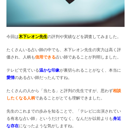
今回は
木下レオン先生
の評判や実績などを調査してみました。
たくさんいる占い師の中でも、木下レオン先生の実力は高く評
価され、人柄も
信用できる
占い師であることが判明しました。
テレビで見ている
温かな印象
が裏切られることがなく、本当に
愛情
のある占い師だったんですね。
たくさんの人から「当たる」と評判の先生ですが、思わず
相談
したくなる人柄
であることがとても理解できました。
先生のこれまでの歩みを知ることで、「テレビに出演されてい
る有名な占い師」というだけでなく、なんだか以前よりも
身近
な存在
になったような気がしますね。