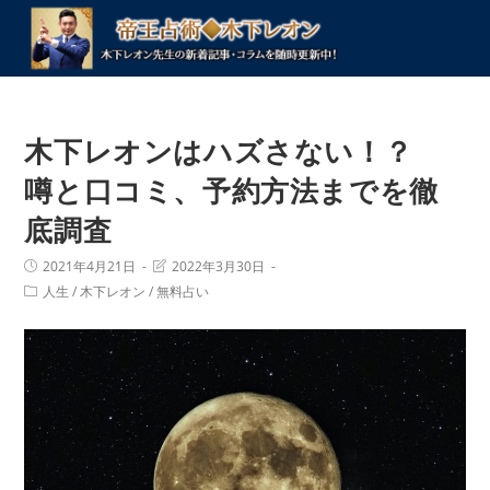
コ
ン
テ
ン
ツ
木下レオンはハズさない！？
へ
ス
噂と口コミ、予約方法までを徹
キ
底調査
ッ
プ
投
投
2021年4月21日
2022年3月30日
稿
稿
投
人生
/
木下レオン
/
無料占い
公
の
稿
開
最
カ
日:
終
テ
変
ゴ
更
リ
日:
ー: