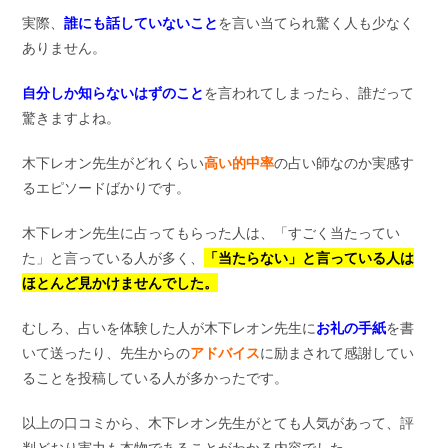
実際、
誰にも話していないこと
を言い当てられ驚く人も少なく
ありません。
自分しか知らないはずのこと
を言われてしまったら、誰だって
驚きますよね。
木下レオン先生がどれくらい
高い的中率
の占い師なのか実感す
るエピソードばかりです。
木下レオン先生に占ってもらった人は、「すごく当たってい
た」と言っている人が多く、
「当たらない」と言っている人は
ほとんど見かけませんでした。
むしろ、占いを体験した人が木下レオン先生に
お礼の手紙
を書
いて送ったり、先生からの
アドバイス
に励まされて感謝してい
ることを投稿している人が多かったです。
以上の口コミから、木下レオン先生がとても人気があって、評
判どおり実力も本物であることがわかる内容でした。