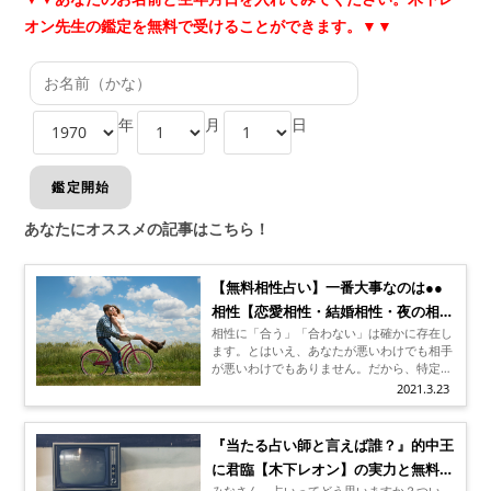
オン先生の鑑定を無料で受けることができます。▼▼
年
月
日
あなたにオススメの記事はこちら！
【無料相性占い】一番大事なのは●●
相性【恋愛相性・結婚相性・夜の相
相性に「合う」「合わない」は確かに存在し
性】も診断
ます。とはいえ、あなたが悪いわけでも相手
が悪いわけでもありません。だから、特定の
面だけを見て「良かった」「悪かった」と一
2021.3.23
喜一憂しなくても大丈夫です。もちろん、全
ての相性が良い異性と出会えれば、最高です
ね。恋愛相性、結婚相性、夜の相性…他にも
『当たる占い師と言えば誰？』的中王
いろいろな相性があります。「恋愛相性」は
に君臨【木下レオン】の実力と無料占
ほどほどでも「結婚相性」はぴったり、など
人ぞれぞれ。あなたが譲れない相性はありま
みなさん、占いってどう思いますか？つい、