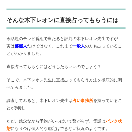
そんな木下レオンに直接占ってもらうには
今話題のテレビ番組で当たると評判の木下レオン先生ですが、
実は
芸能人
だけではなく、これまで
一般人
の方も占っているこ
とがわかりました。
直接占ってもらうにはどうしたらいいのでしょう？
そこで、木下レオン先生に直接占ってもらう方法を徹底的に調
べてみました。
調査してみると、木下レオン先生は
占い事務所
を持っているこ
とが判明。
ただ、残念ながら予約がいっぱいで繋がらず、電話は
パンク状
態
になり今は個人的な鑑定はできない状況のようです。