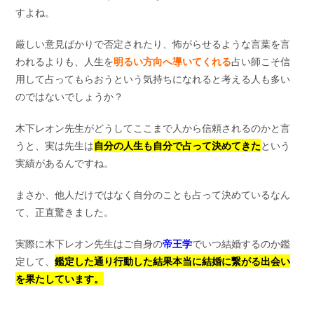
すよね。
厳しい意見ばかりで否定されたり、怖がらせるような言葉を言
われるよりも、人生を
明るい方向へ導いてくれる
占い師こそ信
用して占ってもらおうという気持ちになれると考える人も多い
のではないでしょうか？
木下レオン先生がどうしてここまで人から信頼されるのかと言
うと、実は先生は
自分の人生も自分で占って決めてきた
という
実績があるんですね。
まさか、他人だけではなく自分のことも占って決めているなん
て、正直驚きました。
実際に木下レオン先生はご自身の
帝王学
でいつ結婚するのか鑑
定して、
鑑定した通り行動した結果本当に結婚に繋がる出会い
を果たしています。