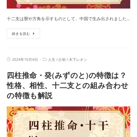
に
特
徴
十二支は暦や方角を示すものとして、中国で生み出されました…
や
子
年
続きを読む
年
齢、
（ね
相
ず
性
投
投
2024年10月4日
人生
/
占術
/
木下レオン
み
を
稿
稿
公
カ
ど
解
四柱推命・癸(みずのと)の特徴は？
開
テ
日:
し）
ゴ
説
リ
性格、相性、十二支との組み合わせ
生
ー:
の特徴も解説
ま
れ
の
性
格
と