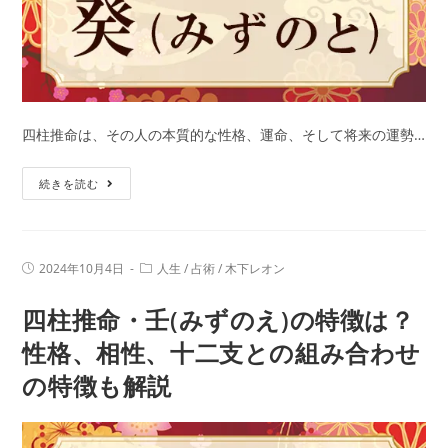
は？
干
支
別
に
特
四柱推命は、その人の本質的な性格、運命、そして将来の運勢…
徴
四
や
続きを読む
柱
年
推
齢、
命・
相
投
投
2024年10月4日
人生
/
占術
/
木下レオン
癸
性
稿
稿
公
カ
(み
を
四柱推命・壬(みずのえ)の特徴は？
開
テ
日:
ず
ゴ
解
リ
性格、相性、十二支との組み合わせ
の
説
ー:
の特徴も解説
と)
の
特