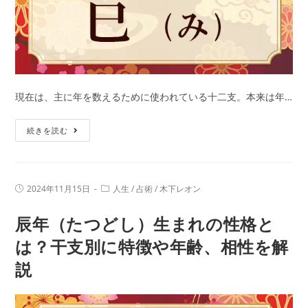
干
支
別
に
特
徴
現在は、主に年を数えるために使われている十二支。本来は年…
や
巳
年
続きを読む
年
齢、
（へ
相
び
性
投
投
2024年11月15日
人生
/
占術
/
木下レオン
ど
を
稿
稿
公
カ
し）
解
辰年（たつどし）生まれの性格と
開
テ
日:
生
ゴ
説
リ
は？干支別に特徴や年齢、相性を解
ま
ー:
説
れ
の
性