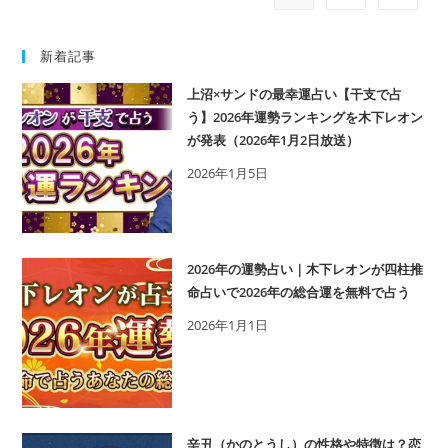
(か
せ
の
の
と)
特
新着記事
の
徴
上沼×サンドの最幸運占い【干支で占
特
も
う】2026年運勢ランキングを木下レオン
徴
解
が発表（2026年1月2日放送）
は？
説
2026年1月5日
性
格、
相
性、
2026年の運勢占い｜木下レオンが四柱推
十
命占いで2026年の総合運を無料で占う
二
2026年1月1日
支
と
の
組
み
辛丑（かのとうし）の性格や特徴は？恋