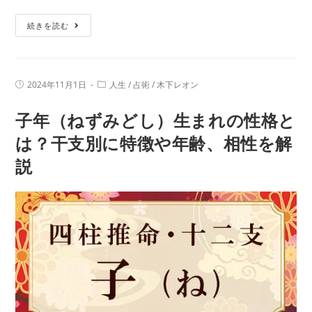
や
丑
年
続きを読む
年
齢、
（う
相
し
性
投
投
2024年11月1日
人生
/
占術
/
木下レオン
ど
を
稿
稿
公
カ
し）
解
子年（ねずみどし）生まれの性格と
開
テ
日:
生
ゴ
説
リ
は？干支別に特徴や年齢、相性を解
ま
ー:
説
れ
の
性
格
と
は？
干
支
別