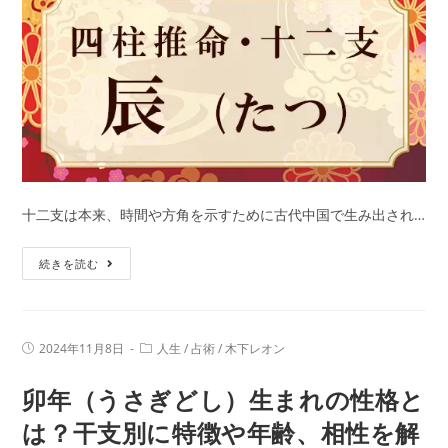
格
と
は？
干
支
別
に
特
徴
十二支は本来、時間や方角を示すために古代中国で生み出され…
や
辰
年
続きを読む
年
齢、
（た
相
つ
性
投
投
2024年11月8日
人生
/
占術
/
木下レオン
ど
を
稿
稿
公
カ
し）
解
卯年（うさぎどし）生まれの性格と
開
テ
日:
生
ゴ
説
リ
は？干支別に特徴や年齢、相性を解
ま
ー: