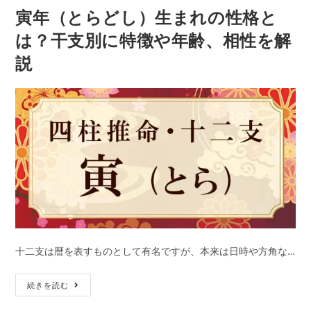
公
カ
ど
解
寅年（とらどし）生まれの性格と
開
テ
日:
し）
ゴ
説
リ
は？干支別に特徴や年齢、相性を解
生
ー:
説
ま
れ
の
性
格
と
は？
干
支
別
に
特
十二支は暦を表すものとして有名ですが、本来は日時や方角な…
徴
寅
や
続きを読む
年
年