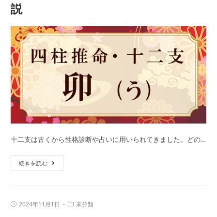
説
れ
の
性
格
と
は？
干
支
別
に
特
徴
十二支は古くから性格診断や占いに用いられてきました。どの…
や
卯
年
続きを読む
年
齢、
（う
相
さ
性
投
投
2024年11月1日
未分類
ぎ
を
稿
稿