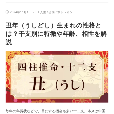
（と
齢、
ら
相
投
投
2024年11月1日
人生
/
占術
/
木下レオン
ど
性
稿
稿
公
カ
し）
を
丑年（うしどし）生まれの性格と
開
テ
日:
生
ゴ
解
リ
は？干支別に特徴や年齢、相性を解
ま
説
ー:
説
れ
の
性
格
と
は？
干
支
別
に
特
徴
毎年の年賀状などで、目にする機会も多い十二支。本来は中国…