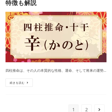
特徴も解説
え)
徴
の
も
特
解
徴
説
は？
性
格、
相
性、
十
二
支
四柱推命は、その人の本質的な性格、運命、そして将来の運勢…
と
四
の
続きを読む
柱
組
推
み
命・
合
辛
わ
1
2
次の