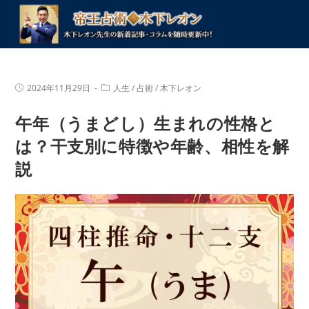
コ
ン
テ
ン
ツ
投
投
2024年11月29日
人生
/
占術
/
木下レオン
へ
稿
稿
公
カ
ス
午年（うまどし）生まれの性格と
開
テ
キ
日:
ゴ
リ
は？干支別に特徴や年齢、相性を解
ッ
ー:
プ
説