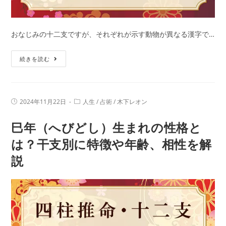
おなじみの十二支ですが、それぞれが示す動物が異なる漢字で…
午
続きを読む
年
（う
ま
投
投
2024年11月22日
人生
/
占術
/
木下レオン
ど
稿
稿
公
カ
し）
巳年（へびどし）生まれの性格と
開
テ
日:
生
ゴ
リ
は？干支別に特徴や年齢、相性を解
ま
ー:
説
れ
の
性
格
と
は？