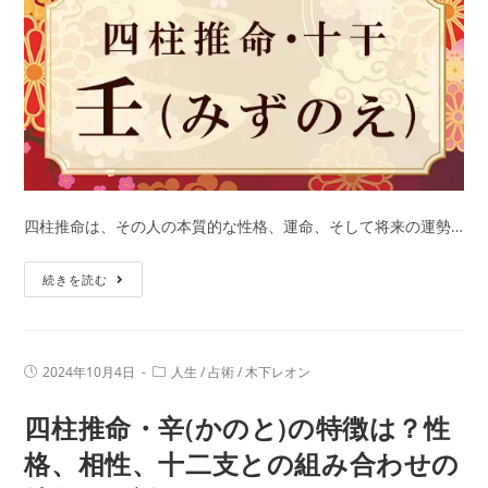
徴
は？
性
格、
相
性、
十
二
支
四柱推命は、その人の本質的な性格、運命、そして将来の運勢…
と
四
の
続きを読む
柱
組
推
み
命・
合
投
投
2024年10月4日
人生
/
占術
/
木下レオン
壬
わ
稿
稿
公
カ
(み
せ
四柱推命・辛(かのと)の特徴は？性
開
テ
日:
ず
ゴ
の
リ
格、相性、十二支との組み合わせの
の
特
ー: