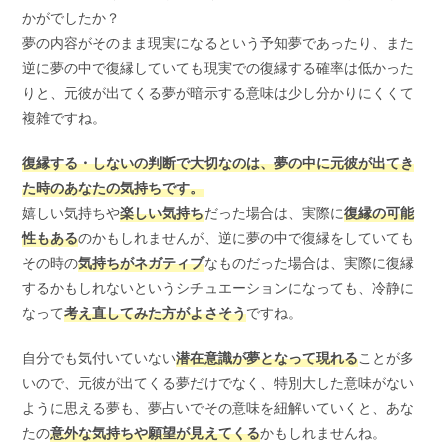
かがでしたか？
夢の内容がそのまま現実になるという予知夢であったり、また
逆に夢の中で復縁していても現実での復縁する確率は低かった
りと、元彼が出てくる夢が暗示する意味は少し分かりにくくて
複雑ですね。
復縁する・しないの判断で大切なのは、夢の中に元彼が出てき
た時のあなたの気持ちです。
嬉しい気持ちや
楽しい気持ち
だった場合は、実際に
復縁の可能
性もある
のかもしれませんが、逆に夢の中で復縁をしていても
その時の
気持ちがネガティブ
なものだった場合は、実際に復縁
するかもしれないというシチュエーションになっても、冷静に
なって
考え直してみた方がよさそう
ですね。
自分でも気付いていない
潜在意識が夢となって現れる
ことが多
いので、元彼が出てくる夢だけでなく、特別大した意味がない
ように思える夢も、夢占いでその意味を紐解いていくと、あな
たの
意外な気持ちや願望が見えてくる
かもしれませんね。