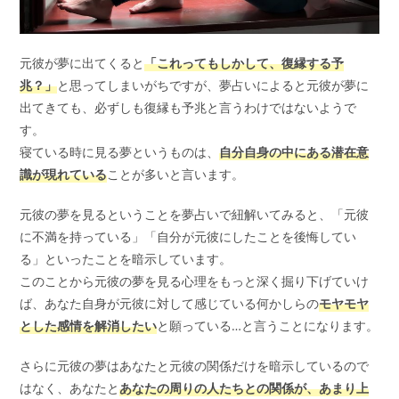
元彼が夢に出てくると
「これってもしかして、復縁する予
兆？」
と思ってしまいがちですが、夢占いによると元彼が夢に
出てきても、必ずしも復縁も予兆と言うわけではないようで
す。
寝ている時に見る夢というものは、
自分自身の中にある潜在意
識が現れている
ことが多いと言います。
元彼の夢を見るということを夢占いで紐解いてみると、「元彼
に不満を持っている」「自分が元彼にしたことを後悔してい
る」といったことを暗示しています。
このことから元彼の夢を見る心理をもっと深く掘り下げていけ
ば、あなた自身が元彼に対して感じている何かしらの
モヤモヤ
とした感情を解消したい
と願っている…と言うことになります。
さらに元彼の夢はあなたと元彼の関係だけを暗示しているので
はなく、あなたと
あなたの周りの人たちとの関係が、あまり上