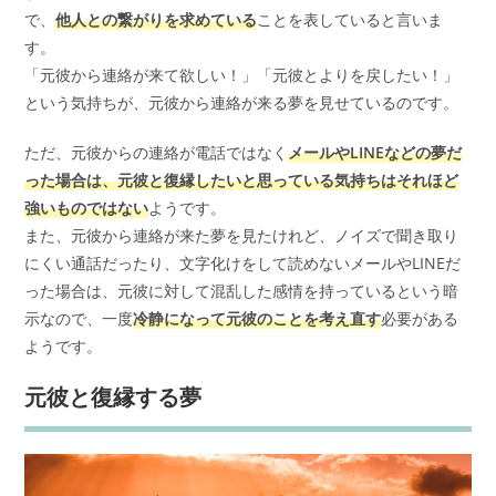
で、
他人との繋がりを求めている
ことを表していると言いま
す。
「元彼から連絡が来て欲しい！」「元彼とよりを戻したい！」
という気持ちが、元彼から連絡が来る夢を見せているのです。
ただ、元彼からの連絡が電話ではなく
メールやLINEなどの夢だ
った場合は、元彼と復縁したいと思っている気持ちはそれほど
強いものではない
ようです。
また、元彼から連絡が来た夢を見たけれど、ノイズで聞き取り
にくい通話だったり、文字化けをして読めないメールやLINEだ
った場合は、元彼に対して混乱した感情を持っているという暗
示なので、一度
冷静になって元彼のことを考え直す
必要がある
ようです。
元彼と復縁する夢