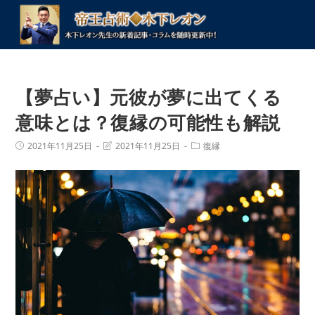
コ
ン
テ
ン
ツ
【夢占い】元彼が夢に出てくる
へ
ス
意味とは？復縁の可能性も解説
キ
投
投
投
2021年11月25日
2021年11月25日
復縁
ッ
稿
稿
稿
プ
公
の
カ
開
最
テ
日:
終
ゴ
変
リ
更
ー:
日: