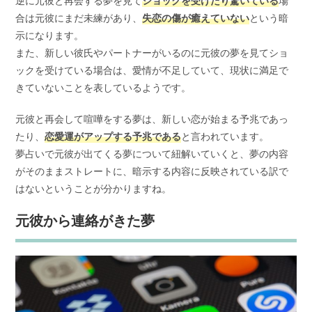
逆に元彼と再会する夢を見て
ショックを受けたり驚いている
場
合は元彼にまだ未練があり、
失恋の傷が癒えていない
という暗
示になります。
また、新しい彼氏やパートナーがいるのに元彼の夢を見てショ
ックを受けている場合は、愛情が不足していて、現状に満足で
きていないことを表しているようです。
元彼と再会して喧嘩をする夢は、新しい恋が始まる予兆であっ
たり、
恋愛運がアップする予兆である
と言われています。
夢占いで元彼が出てくる夢について紐解いていくと、夢の内容
がそのままストレートに、暗示する内容に反映されている訳で
はないということが分かりますね。
元彼から連絡がきた夢