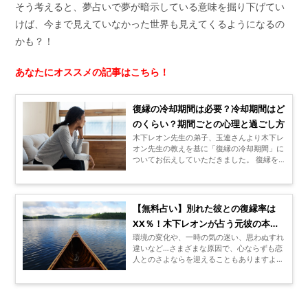
そう考えると、夢占いで夢が暗示している意味を掘り下げてい
けば、今まで見えていなかった世界も見えてくるようになるの
かも？！
あなたにオススメの記事はこちら！
復縁の冷却期間は必要？冷却期間はど
のくらい？期間ごとの心理と過ごし方
木下レオン先生の弟子、玉連さんより木下レ
オン先生の教えを基に「復縁の冷却期間」に
ついてお伝えしていただきました。 復縁を
希望している場合、別れてからどれくらいの
冷却期間が必要なのか悩んでいる方も多いの
ではないでしょうか。 「あまり時間を空け
てしまったら別れた相手に新しい恋人ができ
【無料占い】別れた彼との復縁率は
てしまうかも…。」そんな焦る思いからすぐ
XX％！木下レオンが占う元彼の本音
に復縁の話しを持ちかけて失敗するケースも
見られます。 別れたことをどんなに後悔し
環境の変化や、一時の気の迷い、思わぬすれ
と今の状況
ていても、冷却期間はある程度設ける必要が
違いなど…さまざまな原因で、心ならずも恋
あります。 復縁を成功させるために必要な
人とのさよならを迎えることもありますよ
冷却期間はどれくらい必要なのか、別れた原
ね。 今、あなたが彼のことを忘れられない
因別に見てみましょう。
としたら、それは本当にかけがえのない幸せ
な恋をした証拠ではないでしょうか。あるい
は、離れてからよりいっそう、彼の大切さを