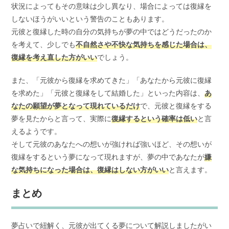
状況によってもその意味は少し異なり、場合によっては復縁を
しないほうがいいという警告のこともあります。
元彼と復縁した時の自分の気持ちが夢の中ではどうだったのか
を考えて、少しでも
不自然さや不快な気持ちを感じた場合は、
復縁を考え直した方がいい
でしょう。
また、「元彼から復縁を求めてきた」「あなたから元彼に復縁
を求めた」「元彼と復縁をして結婚した」といった内容は、
あ
なたの願望が夢となって現れているだけ
で、元彼と復縁をする
夢を見たからと言って、実際に
復縁するという確率は低い
と言
えるようです。
そして元彼のあなたへの想いが強ければ強いほど、その想いが
復縁をするという夢になって現れますが、夢の中であなたが
嫌
な気持ちになった場合は、復縁はしない方がいい
と言えます。
まとめ
夢占いで紐解く、元彼が出てくる夢について解説しましたがい