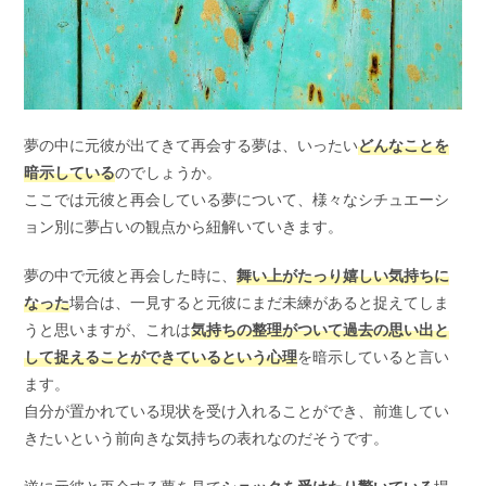
夢の中に元彼が出てきて再会する夢は、いったい
どんなことを
暗示している
のでしょうか。
ここでは元彼と再会している夢について、様々なシチュエーシ
ョン別に夢占いの観点から紐解いていきます。
夢の中で元彼と再会した時に、
舞い上がたっり嬉しい気持ちに
なった
場合は、一見すると元彼にまだ未練があると捉えてしま
うと思いますが、これは
気持ちの整理がついて過去の思い出と
して捉えることができているという心理
を暗示していると言い
ます。
自分が置かれている現状を受け入れることができ、前進してい
きたいという前向きな気持ちの表れなのだそうです。