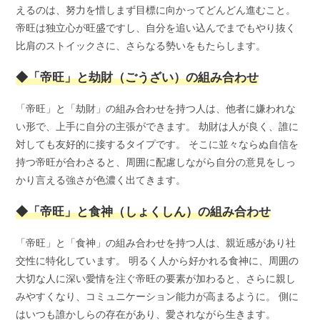
えるのは、努力を惜しまず目標に向かってどんどん進むこと。
帝旺は独立心が旺盛ですし、自分を追い込んでまでもやり抜く
比肩のストイックさに、さらなる勢いをもたらします。
◆「帝旺」と劫財（ごうざい）の組み合わせ
「帝旺」と「劫財」の組み合わせを持つ人は、他者に嫌われな
い形で、上手に自分の主張ができます。 劫財は人が良く、誰に
対しても友好的に接するタイプです。 そこに並々ならぬ自信を
持つ帝旺が合わさると、周囲に配慮しながら自分の意見をしっ
かり言える強さが色濃く出てきます。
◆「帝旺」と食神（しょくしん）の組み合わせ
「帝旺」と「食神」の組み合わせを持つ人は、親近感があり社
交性に特化しています。 明るく人から好かれる食神に、周囲の
大切な人に深い愛情を注ぐ帝旺の要素が加わると、さらに親し
みやすくなり、コミュニケーション能力が高まるように。 側に
はいつも誰かしらの存在があり、愛されながら生きます。