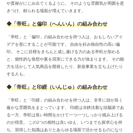
や貫禄がにじみ出てくるように。 そのような雰囲気が周囲を惹
きつけ、頼られる場面が増えていきます。
◆「帝旺」と偏印（へんいん）の組み合わせ
「帝旺」と「偏印」の組み合わせを持つ人は、おもしろいアイ
デアを形にすることが可能です。 自由を好み独自性の高い偏
印。 そこに目標をきちんと成し遂げる力のある帝旺が加わる
と、個性的な発想や案を現実にできる力が強まります。 その能
力を活かして人気商品を開発したり、新規事業を立ち上げたり
する人も。
◆「帝旺」と印綬（いんじゅ）の組み合わせ
「帝旺」と「印綬」の組み合わせを持つ人は、非常に頭が良く
厳かな雰囲気をまとっています。 印綬は冷静沈着な頭脳派であ
る一方、帝旺は長い時間をかけて一つ一つしっかり積み上げる
のが得意。 この2つの相性は良いゆえ、いつまでも探求心を持
ち、習得した知識はありとあらゆる場面で活かせるものになり