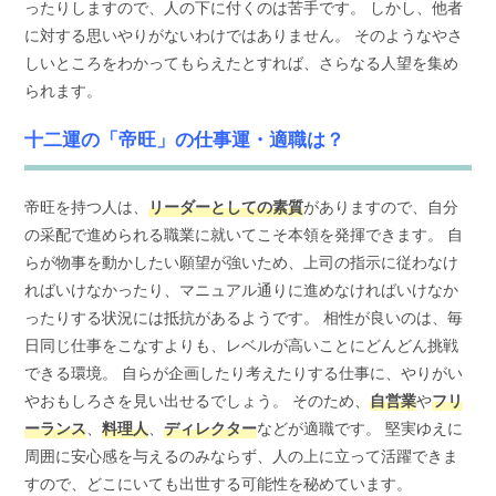
ったりしますので、人の下に付くのは苦手です。 しかし、他者
に対する思いやりがないわけではありません。 そのようなやさ
しいところをわかってもらえたとすれば、さらなる人望を集め
られます。
十二運の「帝旺」の仕事運・適職は？
帝旺を持つ人は、
リーダーとしての素質
がありますので、自分
の采配で進められる職業に就いてこそ本領を発揮できます。 自
らが物事を動かしたい願望が強いため、上司の指示に従わなけ
ればいけなかったり、マニュアル通りに進めなければいけなか
ったりする状況には抵抗があるようです。 相性が良いのは、毎
日同じ仕事をこなすよりも、レベルが高いことにどんどん挑戦
できる環境。 自らが企画したり考えたりする仕事に、やりがい
やおもしろさを見い出せるでしょう。 そのため、
自営業
や
フリ
ーランス
、
料理人
、
ディレクター
などが適職です。 堅実ゆえに
周囲に安心感を与えるのみならず、人の上に立って活躍できま
すので、どこにいても出世する可能性を秘めています。