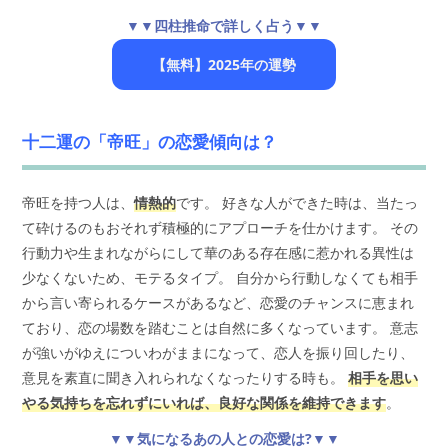
▼▼四柱推命で詳しく占う▼▼
【無料】2025年の運勢
十二運の「帝旺」の恋愛傾向は？
帝旺を持つ人は、
情熱的
です。 好きな人ができた時は、当たっ
て砕けるのもおそれず積極的にアプローチを仕かけます。 その
行動力や生まれながらにして華のある存在感に惹かれる異性は
少なくないため、モテるタイプ。 自分から行動しなくても相手
から言い寄られるケースがあるなど、恋愛のチャンスに恵まれ
ており、恋の場数を踏むことは自然に多くなっています。 意志
が強いがゆえについわがままになって、恋人を振り回したり、
意見を素直に聞き入れられなくなったりする時も。
相手を思い
やる気持ちを忘れずにいれば、良好な関係を維持できます
。
▼▼気になるあの人との恋愛は?▼▼