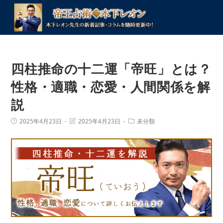
コ
ン
テ
ン
ツ
四柱推命の十二運「帝旺」とは？
へ
ス
性格・適職・恋愛・人間関係を解
キ
説
ッ
プ
投
投
投
2025年4月23日
2025年4月23日
未分類
稿
稿
稿
公
の
カ
開
最
テ
日:
終
ゴ
変
リ
更
ー:
日: