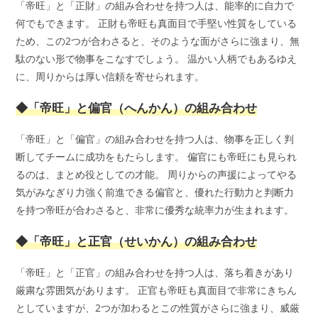
「帝旺」と「正財」の組み合わせを持つ人は、能率的に自力で
何でもできます。 正財も帝旺も真面目で手堅い性質をしている
ため、この2つが合わさると、そのような面がさらに強まり、無
駄のない形で物事をこなすでしょう。 温かい人柄でもあるゆえ
に、周りからは厚い信頼を寄せられます。
◆「帝旺」と偏官（へんかん）の組み合わせ
「帝旺」と「偏官」の組み合わせを持つ人は、物事を正しく判
断してチームに成功をもたらします。 偏官にも帝旺にも見られ
るのは、まとめ役としての才能。 周りからの声援によってやる
気がみなぎり力強く前進できる偏官と、優れた行動力と判断力
を持つ帝旺が合わさると、非常に優秀な統率力が生まれます。
◆「帝旺」と正官（せいかん）の組み合わせ
「帝旺」と「正官」の組み合わせを持つ人は、落ち着きがあり
厳粛な雰囲気があります。 正官も帝旺も真面目で非常にきちん
としていますが、2つが加わるとこの性質がさらに強まり、威厳