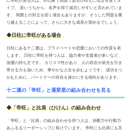
に帝旺がある人は、野心家で頑固であるがゆえに信念を貫くタ
イプ。 若いうちから、名声を得て成功しやすいと言われていま
す。 周囲との対立を招く場合もありますが、そうした問題を乗
り越えることによって、さらに大きな成長が望めるでしょう。
◆日柱に帝旺がある場合
日柱にある十二運は、プライベートや恋愛においての性質を表
します。 日柱に帝旺を持つ人は、協力者や支援者が多いなど、
強運の持ち主です。 カリスマ性があり、人の存在や栄光を引き
寄せる力も強いため、華やかな人生を歩むようです。 成功をつ
かむために、パートナーの存在を疎かにする傾向があります。
十二運の「帝旺」と通変星の組み合わせを見る
◆「帝旺」と比肩（ひけん）の組み合わせ
「帝旺」と「比肩」の組み合わせを持つ人は、決断力や行動力
あふるるリーダーシップに長けています。 帝旺にも比肩にも言