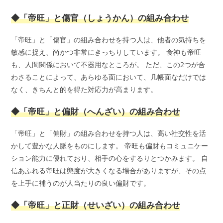
◆「帝旺」と傷官（しょうかん）の組み合わせ
「帝旺」と「傷官」の組み合わせを持つ人は、他者の気持ちを
敏感に捉え、尚かつ非常にきっちりしています。 食神も帝旺
も、人間関係において不器用なところが。 ただ、この2つが合
わさることによって、あらゆる面において、几帳面なだけでは
なく、きちんと的を得た対応力が高まります。
◆「帝旺」と偏財（へんざい）の組み合わせ
「帝旺」と「偏財」の組み合わせを持つ人は、高い社交性を活
かして豊かな人脈をものにします。 帝旺も偏財もコミュニケー
ション能力に優れており、相手の心をするりとつかみます。 自
信あふれる帝旺は態度が大きくなる場合がありますが、その点
を上手に補うのが人当たりの良い偏財です。
◆「帝旺」と正財（せいざい）の組み合わせ