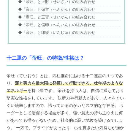
◆「帝旺」と正財（せいざい）の組み合わせ
◆「帝旺」と偏官（へんかん）の組み合わせ
◆「帝旺」と正官（せいかん）の組み合わせ
◆「帝旺」と偏印（へんいん）の組み合わせ
◆「帝旺」と印綬（いんじゅ）の組み合わせ
十二運の「帝旺」の特徴/性格は？
帝旺（ていおう）とは、四柱推命における十二運星の１つであ
り、
運と実力を最大限に発揮して行動できる、壮年期のような
エネルギー
を持つ星です。 帝旺を持つ人は、自信に満ちており
堅実な性格をしています。 決断力や行動力があり、人々をぐい
ぐい統率しますので、誇っているのがカリスマ的な存在感。 リ
ーダーとして活躍する場面が多く、強い意志の持ち主ゆえに何
があっても揺るがないため、社会的に高い地位を築けるでしょ
う。 一方で、プライドがあったり、己を貫きたい気持ちが強か