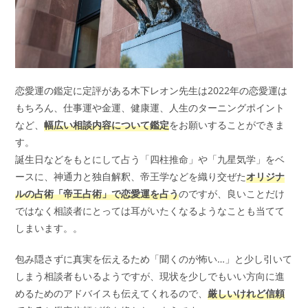
恋愛運の鑑定に定評がある木下レオン先生は2022年の恋愛運は
もちろん、仕事運や金運、健康運、人生のターニングポイント
など、
幅広い相談内容について鑑定
をお願いすることができま
す。
誕生日などをもとにして占う「四柱推命」や「九星気学」をベ
ースに、神通力と独自解釈、帝王学などを織り交ぜた
オリジナ
ルの占術「帝王占術」で恋愛運を占う
のですが、良いことだけ
ではなく相談者にとっては耳がいたくなるようなことも当てて
しまいます。。
包み隠さずに真実を伝えるため「聞くのが怖い…」と少し引いて
しまう相談者もいるようですが、現状を少しでもいい方向に進
めるためのアドバイスも伝えてくれるので、
厳しいけれど信頼