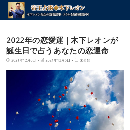
コ
ン
テ
ン
ツ
2022年の恋愛運｜木下レオンが
へ
ス
誕生日で占うあなたの恋運命
キ
投
投
投
2021年12月6日
2021年12月6日
未分類
ッ
稿
稿
稿
プ
公
の
カ
開
最
テ
日:
終
ゴ
変
リ
更
ー:
日: