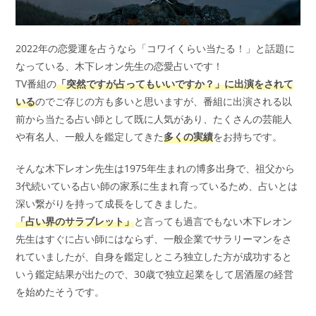
2022年の恋愛運を占うなら「コワイくらい当たる！」と話題に
なっている、木下レオン先生の恋愛占いです！
TV番組の
「突然ですが占ってもいいですか？」に出演をされて
いる
のでご存じの方も多いと思いますが、番組に出演される以
前から当たる占い師として既に人気があり、たくさんの芸能人
や有名人、一般人を鑑定してきた
多くの実績
をお持ちです。
そんな木下レオン先生は1975年生まれの博多出身で、祖父から
3代続いている占い師の家系に生まれ育っているため、占いとは
深い繋がりを持って成長をしてきました。
「占い界のサラブレット」
と言っても過言でもない木下レオン
先生はすぐに占い師にはならず、一般企業でサラリーマンをさ
れていましたが、自身を鑑定しところ独立した方が成功すると
いう鑑定結果が出たので、30歳で独立起業をして居酒屋の経営
を始めたそうです。