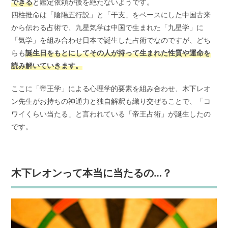
できる
と鑑定依頼が後を絶たないようです。
四柱推命は「陰陽五行説」と「干支」をベースにした中国古来
から伝わる占術で、九星気学は中国で生まれた「九星学」に
「気学」を組み合わせ日本で誕生した占術でなのですが、どち
らも
誕生日をもとにしてその人が持って生まれた性質や運命を
読み解いていきます。
ここに「帝王学」による心理学的要素を組み合わせ、木下レオ
ン先生がお持ちの神通力と独自解釈も織り交ぜることで、「コ
ワイくらい当たる」と言われている「帝王占術」が誕生したの
です。
木下レオンって本当に当たるの…？