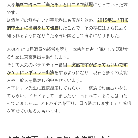
人を
無料で占って「当たる」と口コミで話題
になっていった方
です。
居酒屋での無料占いが芸能界にも広がり始め、
2015年に「THE
的中王」に出演をして優勝
したことで、その存在はさらに広く
知られるようになり当たる占い師として有名になりました。
2020年には居酒屋の経営を譲り、本格的に占い師として活動す
るために東京進出を果たします。
そして人気のバラエティー番組
「突然ですが占ってもいいです
か？」にレギュラー出演
をするようになり、現在も多くの芸能
人や一般人を鑑定し的中させています。
木下レオン先生に直接鑑定してもらい、「横浜で対面占いをし
てもらい、ドキドキしていましたが、言われていることは当た
っていました…。アドバイスを守り、日々過ごします！」と感想
を寄せてい居る方もいます。