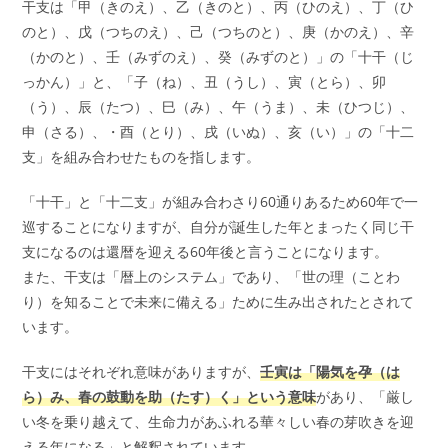
干支は「甲（きのえ）、乙（きのと）、丙（ひのえ）、丁（ひ
のと）、戊（つちのえ）、己（つちのと）、庚（かのえ）、辛
（かのと）、壬（みずのえ）、癸（みずのと）」の「十干（じ
っかん）」と、「子（ね）、丑（うし）、寅（とら）、卯
（う）、辰（たつ）、巳（み）、午（うま）、未（ひつじ）、
申（さる）、・酉（とり）、戌（いぬ）、亥（い）」の「十二
支」を組み合わせたものを指します。
「十干」と「十二支」が組み合わさり60通りあるため60年で一
巡することになりますが、自分が誕生した年とまったく同じ干
支になるのは還暦を迎える60年後と言うことになります。
また、干支は「暦上のシステム」であり、「世の理（ことわ
り）を知ることで未来に備える」ために生み出されたとされて
います。
干支にはそれぞれ意味がありますが、
壬寅は「陽気を孕（は
ら）み、春の鼓動を助（たす）く」という意味
があり、「厳し
い冬を乗り越えて、生命力があふれる華々しい春の芽吹きを迎
える年になる」と解釈されています。