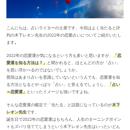
こんにちは。占いライターの土屋です。今回はよく当たると評
判の木下レオン先生の2022年の恋愛占いについてご紹介いたし
ます
。
2022年の恋愛運が気になるという方も多いと思いますが、
「恋
愛運を知る方法は？」
と聞かれると、ほとんどの方が「占い」
を思い浮かべるのではないでしょうか。
普段はあまり占いを意識していないという人でも、恋愛運を知
る方法となるとやっぱり「占い」と答えるでしょうし、
「占い
＝恋愛運」
といったイメージも強いですよね。
そんな恋愛運の鑑定で「当たる」と話題になっているのが
木下
レオン先生
です。
誕生日で2022年の恋愛運はもちろん、人生のターニングポイン
トもズバリ当ててしまうという木下レオン先生はいったいどん