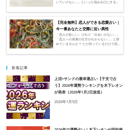
いていけない…」といった悩みを口にする女
性が案外多いのをご存じでしょうか？ もし
かしたら「分かる分かる！」「私だけじゃな
かった！」と共感している人もいるかもしれ
ませんが、B型男子との恋愛を攻略するため
【完全無料】恋人ができる恋愛占い｜
には、B型男子の恋愛傾向を知ることが必須
今一番あなたと交際に近い異性
です！ 今回はB型男子によく見られる恋愛傾
向や好きになるタイプについて、一緒に見て
「恋人が欲しい」けれど「出会いがない…」
みましょう。
「恋人への発展の仕方がわからない…」と諦
めていませんか？ ただ待っているだけで恋
人ができたら簡単ですが、そうもいきませ
ん。 恋人を作るには、少なからず積極的に
行動する気概や努力が必要です。 恋人を作
るための準備をしていますか？ 素敵な機会
を逃さないためにも、準備は欠かせません。
新着記事
今回は恋人を作る上で大事な要素についてご
紹介します。 完全無料でお試しもできるた
上沼×サンドの最幸運占い【干支で占
め、「どんな人が一番の恋人候補なのか」
う】2026年運勢ランキングを木下レオン
「気になっている相手の気持ちが知りたい」
といった様々な恋愛の悩みに占いという観点
が発表（2026年1月2日放送）
からアドバイスをもらうのもいいでしょう。
2026年1月5日
2026年の運勢占い｜木下レオンが四柱推