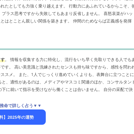
れたとしても力強く乗り越えます。 行動力にあふれているからこそ、
、プラス思考ですから失敗してもあまり反省しません。 喜怒哀楽がハッ
とはとことん親しい関係を築きます。 仲間のためならば正義感を発揮
ます
。 情報を収集する力に特化し、流行をいち早く先取りできる人でも
です。 高い美意識と洗練されたセンスも持ち味ですから、感性を問わ
おススメ。 また、1人でじっくり進めていくよりも、表舞台に立つことに
ると、適性があるのは、メディアやマスコミ関連のほか、コンサルタン
の下に就いて指示を受けながら働くことは合いません。 自分の采配で決
推命で詳しく占う▼▼
料】2025年の運勢