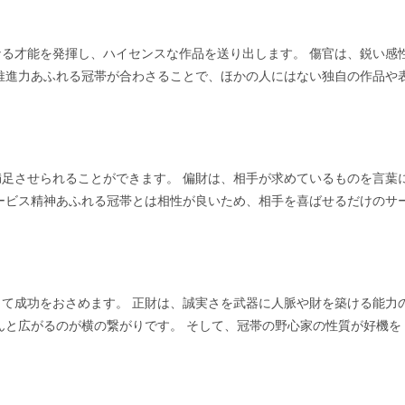
る才能を発揮し、ハイセンスな作品を送り出します。 傷官は、鋭い感
推進力あふれる冠帯が合わさることで、ほかの人にはない独自の作品や
足させられることができます。 偏財は、相手が求めているものを言葉
ービス精神あふれる冠帯とは相性が良いため、相手を喜ばせるだけのサ
て成功をおさめます。 正財は、誠実さを武器に人脈や財を築ける能力
んと広がるのが横の繋がりです。 そして、冠帯の野心家の性質が好機を