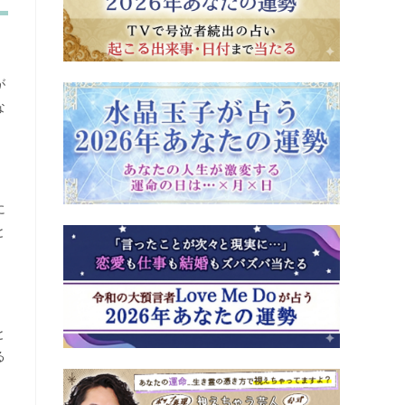
が
な
に
と
と
る