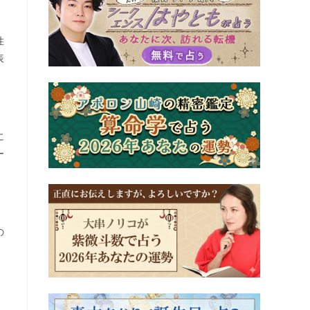
性
表
に
ー
の