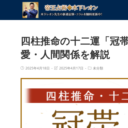
コ
ン
テ
ン
ツ
四柱推命の十二運「冠
へ
ス
愛・人間関係を解説
キ
ッ
プ
投
投
投
2025年4月18日
2025年4月17日
未分類
稿
稿
稿
公
の
カ
開
最
テ
日:
終
ゴ
変
リ
更
ー:
日: