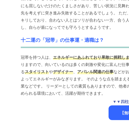
にも屈しないだけのたくましさがあり、苦しい状況に見舞わ
先を考えずに突き進み失敗することがあるでしょう。 ただ
キリしており、合わない人とはソリが合わない一方、合う人
し、自らが盾になってでも守ろうとするようです。
十二運の「冠帯」の仕事運・適職は？
冠帯を持つ人は、
エネルギーにあふれており果敢に挑戦し
りますので、向いているのは多くの刺激や変化に富んだ仕事
る
スタイリスト
や
デザイナー
、
アパレル関連の仕事
などが
よってエネルギーがみなぎります。 そのような点を踏まえ
業などです。 リーダーとしての素質もありますので、他者
められる環境において、活躍が期待できます。
▼▼四柱
【無