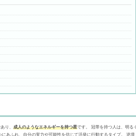
であり、
成人のようなエネルギーを持つ星
です。 冠帯を持つ人は、明る
心にあふれ、自分の実力や可能性を信じて活発に行動するタイプ。 逆境