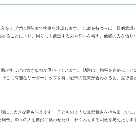
音を上げずに最後まで物事を達成します。 比肩を持つ人は、目的意識
わさることにより、周りにも前進する力や勢いを与え、他者の力を借り
動かすほどの大きな力が備わっています。 劫財は、物事を進めること
 そこに有能なリーダーシップを持つ冠帯の性質が合わさると、先導役
顔にし大きな夢も与えます。 子どものような無邪気さを持ち楽しいこ
た場合、周りの人を自然に笑わせたり、わくわくする刺激を与えたりす