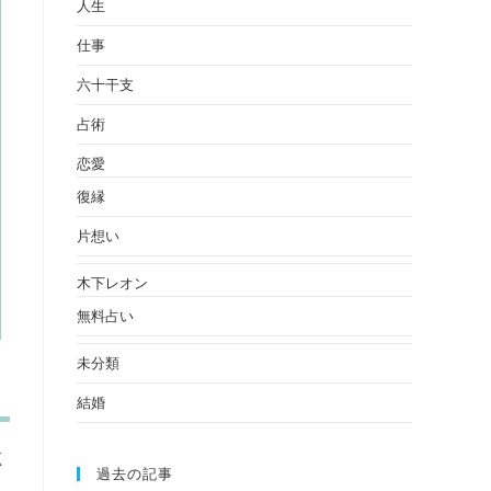
人生
仕事
六十干支
占術
恋愛
復縁
片想い
木下レオン
無料占い
未分類
結婚
く
過去の記事