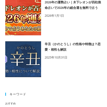
2026年の運勢占い｜木下レオンが四柱推
巡
命占いで2026年の総合運を無料で占う
り！
2026年1月1日
鎌
倉
の
お
す
辛丑（かのとうし）の性格や特徴は？恋
す
愛・相性も解説
め
2025年10月31日
神
社
&
お
寺
12
キーワード
選
おすすめ