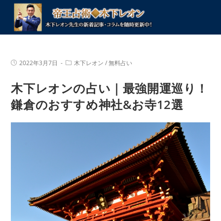
コ
ン
テ
ン
ツ
投
投
2022年3月7日
木下レオン
/
無料占い
へ
稿
稿
公
カ
ス
木下レオンの占い｜最強開運巡り！
開
テ
キ
日:
ゴ
リ
鎌倉のおすすめ神社&お寺12選
ッ
ー:
プ