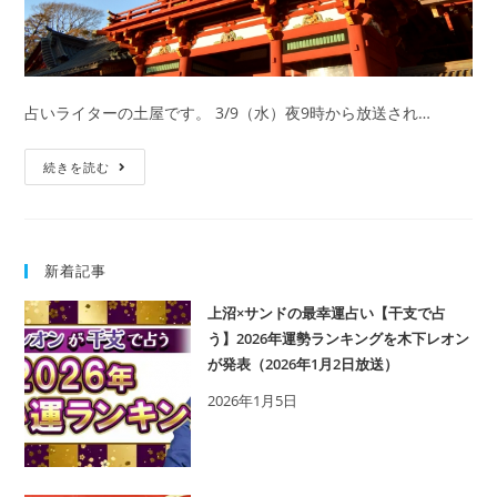
占いライターの土屋です。 3/9（水）夜9時から放送され…
木
続きを読む
下
レ
オ
新着記事
ン
の
上沼×サンドの最幸運占い【干支で占
占
う】2026年運勢ランキングを木下レオン
い
が発表（2026年1月2日放送）
｜
2026年1月5日
最
強
開
運