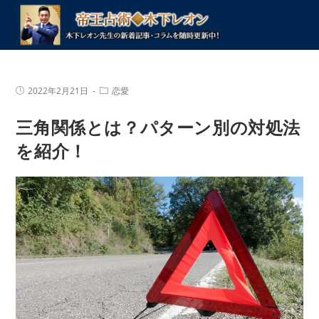
コ
ン
テ
ン
ツ
投
投
2022年2月21日
恋愛
へ
稿
稿
公
カ
ス
三角関係とは？パターン別の対処法
開
テ
キ
日:
ゴ
リ
を紹介！
ッ
ー:
プ