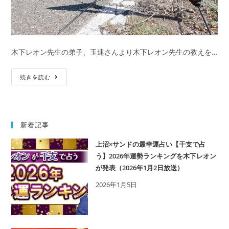
木下レオン先生の弟子、玉連さんより木下レオン先生の教えを…
三
続きを読む
角
関
係
新着記事
と
は？
上沼×サンドの最幸運占い【干支で占
パ
う】2026年運勢ランキングを木下レオン
タ
が発表（2026年1月2日放送）
ー
2026年1月5日
ン
別
の
対