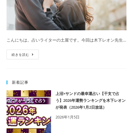
こんにちは。占いライターの土屋です。今回は木下レオン先生…
【無
続きを読む
料】
木
下
新着記事
レ
オ
上沼×サンドの最幸運占い【干支で占
ン
う】2026年運勢ランキングを木下レオン
の
が発表（2026年1月2日放送）
相
2026年1月5日
性
占