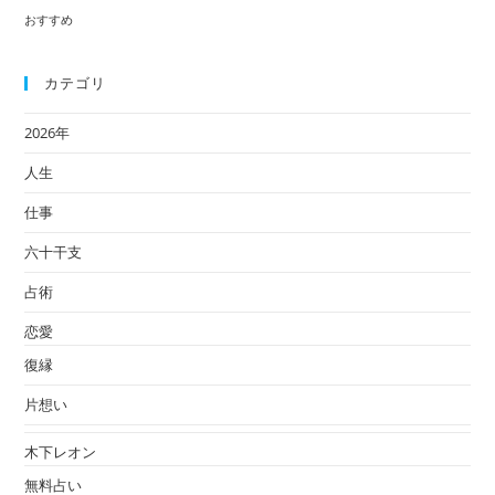
の
おすすめ
占
い
カテゴリ
2026年
人生
仕事
六十干支
占術
恋愛
復縁
片想い
木下レオン
無料占い