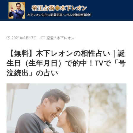
コ
ン
テ
ン
ツ
投
投
2021年9月17日
恋愛
/
木下レオン
へ
稿
稿
公
カ
ス
【無料】木下レオンの相性占い｜誕
開
テ
キ
日:
ゴ
リ
生日（生年月日）で的中！TVで「号
ッ
ー:
プ
泣続出」の占い