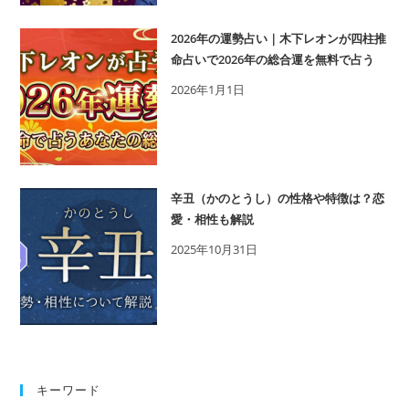
い
｜
2026年の運勢占い｜木下レオンが四柱推
誕
命占いで2026年の総合運を無料で占う
生
2026年1月1日
日
（生
年
月
日）
辛丑（かのとうし）の性格や特徴は？恋
で
愛・相性も解説
的
2025年10月31日
中！
TV
で
「号
泣
続
キーワード
出」