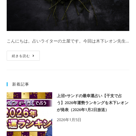
こんにちは。占いライターの土屋です。今回は木下レオン先生…
予
続きを読む
約
の
取
新着記事
れ
な
上沼×サンドの最幸運占い【干支で占
い
う】2026年運勢ランキングを木下レオン
占
が発表（2026年1月2日放送）
い
2026年1月5日
師
『木