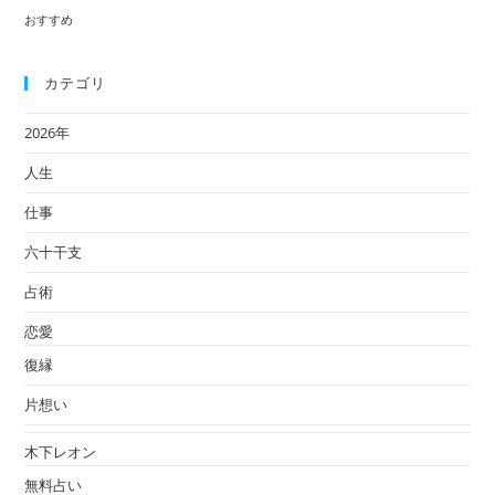
ま
おすすめ
で
口
カテゴリ
コ
ミ
2026年
総
人生
集
編
仕事
六十干支
占術
恋愛
復縁
片想い
木下レオン
無料占い