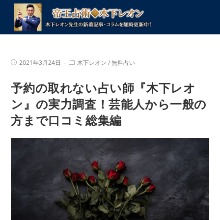
コ
ン
テ
ン
ツ
投
投
2021年3月24日
木下レオン
/
無料占い
へ
稿
稿
公
カ
ス
予約の取れない占い師『木下レオ
開
テ
キ
日:
ゴ
リ
ン』の実力調査！芸能人から一般の
ッ
ー:
プ
方まで口コミ総集編