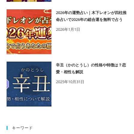
下
レ
2026年の運勢占い｜木下レオンが四柱推
オ
命占いで2026年の総合運を無料で占う
ン』
2026年1月1日
の
実
力
調
査！
辛丑（かのとうし）の性格や特徴は？恋
芸
愛・相性も解説
能
2025年10月31日
人
か
ら
一
般
の
キーワード
方