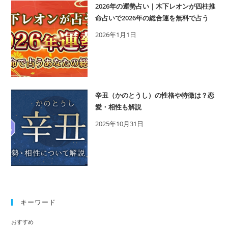
ン
2026年の運勢占い｜木下レオンが四柱推
が
が
命占いで2026年の総合運を無料で占う
発
四
2026年1月1日
表
柱
（2026
推
年
命
1
占
月
い
辛丑（かのとうし）の性格や特徴は？恋
2
で
愛・相性も解説
日
2026
2025年10月31日
放
年
送）
の
総
合
運
を
キーワード
無
料
おすすめ