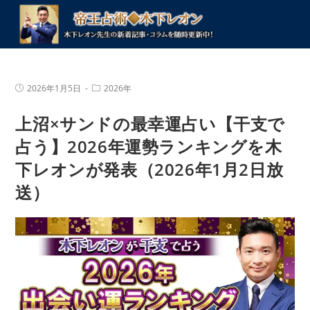
コ
ン
テ
ン
ツ
投
投
2026年1月5日
2026年
へ
稿
稿
公
カ
ス
上沼×サンドの最幸運占い【干支で
開
テ
キ
日:
ゴ
リ
占う】2026年運勢ランキングを木
ッ
ー:
プ
下レオンが発表（2026年1月2日放
送）