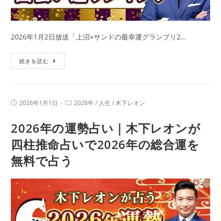
2026年1月2日放送「上沼×サンドの最幸運グランプリ2…
上
続きを読む
沼
×
サ
投
投
2026年1月1日
2026年
/
人生
/
木下レオン
ン
稿
稿
公
カ
ド
2026年の運勢占い｜木下レオンが
開
テ
日:
の
ゴ
リ
四柱推命占いで2026年の総合運を
最
ー:
無料で占う
幸
運
占
い
【干
支