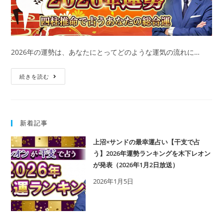
で
占
う】
2026
2026年の運勢は、あなたにとってどのような運気の流れに…
年
運
2026
続きを読む
勢
年
ラ
の
ン
運
キ
新着記事
勢
ン
占
上沼×サンドの最幸運占い【干支で占
グ
い
う】2026年運勢ランキングを木下レオン
を
｜
が発表（2026年1月2日放送）
木
木
2026年1月5日
下
下
レ
レ
オ
オ
ン