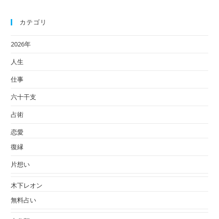
で
占
カテゴリ
う
2026年
人生
仕事
六十干支
占術
恋愛
復縁
片想い
木下レオン
無料占い