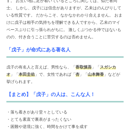
す。 お互い地に足が着いているところに関しては、似た者同
士。 しかし、戊子には信念がありますが、乙未はのんびりして
いる性質です。 だからこそ、なかなかわかり合えません。 おま
けに戊子は相手の気持ちを理解できる人ですから、乙未のマイ
ペースぶりに引っ張られがちに。 激しくぶつかる仲ではないも
のの、付き合うことに苦労するのは否めません。
「戊子」が命式にある著名人
戊子の有名人と言えば、男性なら、「
香取慎吾
」「
スガシカ
オ
」「
本田圭佑
」で、女性であれば「
杏
」「
山本舞香
」などが
挙げられます。
【まとめ】「戊子」の人は、こんな人！
・落ち着きがあり堂々としている
・とても素直で裏表がまったくない
・困難や逆境に強く、時間をかけて事を成す