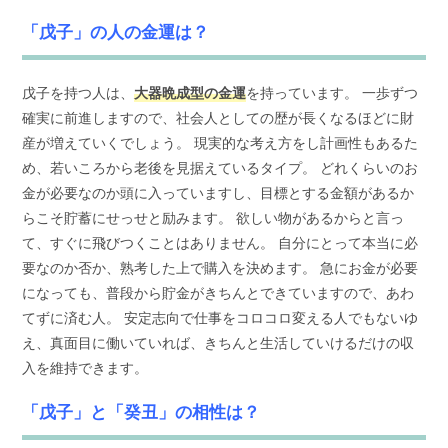
「戊子」の人の金運は？
戊子を持つ人は、
大器晩成型の金運
を持っています。 一歩ずつ
確実に前進しますので、社会人としての歴が長くなるほどに財
産が増えていくでしょう。 現実的な考え方をし計画性もあるた
め、若いころから老後を見据えているタイプ。 どれくらいのお
金が必要なのか頭に入っていますし、目標とする金額があるか
らこそ貯蓄にせっせと励みます。 欲しい物があるからと言っ
て、すぐに飛びつくことはありません。 自分にとって本当に必
要なのか否か、熟考した上で購入を決めます。 急にお金が必要
になっても、普段から貯金がきちんとできていますので、あわ
てずに済む人。 安定志向で仕事をコロコロ変える人でもないゆ
え、真面目に働いていれば、きちんと生活していけるだけの収
入を維持できます。
「戊子」と「癸丑」の相性は？