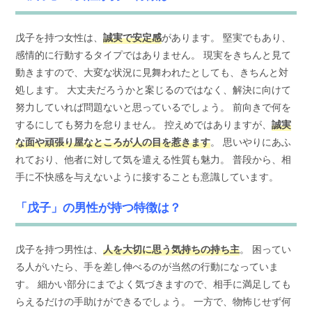
戊子を持つ女性は、
誠実で安定感
があります。 堅実でもあり、
感情的に行動するタイプではありません。 現実をきちんと見て
動きますので、大変な状況に見舞われたとしても、きちんと対
処します。 大丈夫だろうかと案じるのではなく、解決に向けて
努力していれば問題ないと思っているでしょう。 前向きで何を
するにしても努力を怠りません。 控えめではありますが、
誠実
な面や頑張り屋なところが人の目を惹きます
。 思いやりにあふ
れており、他者に対して気を遣える性質も魅力。 普段から、相
手に不快感を与えないように接することも意識しています。
「戊子」の男性が持つ特徴は？
戊子を持つ男性は、
人を大切に思う気持ちの持ち主
。 困ってい
る人がいたら、手を差し伸べるのが当然の行動になっていま
す。 細かい部分にまでよく気づきますので、相手に満足しても
らえるだけの手助けができるでしょう。 一方で、物怖じせず何