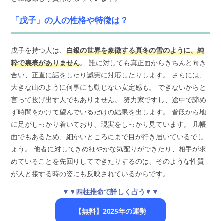
「戊子」の人の性格や特徴は？
戊子を持つ人は、
白銀の世界を象徴する真冬の雪のように、純
粋で裏表がありません
。 誰に対しても真正面からきちんと向き
合い、正直に話をしたり誠実に対応したりします。 さらには、
大きな山のように何事にも動じない安定感も。 できないからと
言って投げ出す人でもありません。 努力家ですし、途中で諦め
ず時間をかけて望んでいるだけの結果を出します。 普段から地
に足がしっかり着いており、現実をしっかり見ています。 几帳
面でもあるため、細かいところにまで目が行き届いているでし
ょう。 他者に対してきめ細やかな気配りができたり、相手が求
めていることを先回りしてできたりするのは、そのような性質
が人と接する時の姿にも反映されているからです。
▼▼四柱推命で詳しく占う▼▼
【無料】2025年の運勢