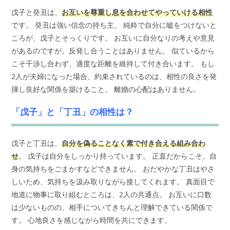
戊子と癸丑は、
お互いを尊重し息を合わせてやっていける相性
です。 癸丑は強い信念の持ち主。 純粋で自分に嘘をつけないと
ころが、戊子とそっくりです。 お互いに自分なりの考えや意見
があるのですが、反発し合うことはありません。 似ているから
こそ干渉し合わず、適度な距離を維持して付き合います。 もし
2人が夫婦になった場合、約束されているのは、相性の良さを発
揮し良好な関係を築けること。 離婚の心配はありません。
「戊子」と「丁丑」の相性は？
戊子と丁丑は、
自分を偽ることなく素で付き合える組み合わ
せ
。 戊子は自分をしっかり持っています。 正直だからこそ、自
身の気持ちをごまかすなどできません。 おだやかな丁丑はやさ
しいため、気持ちを汲み取りながら接してくれます。 真面目で
地道に物事に取り組むところは、2人の共通点。 お互いに口数
は少ないものの、相手についてきちんと理解できている関係で
す。 心地良さを感じながら時間を共にできます。