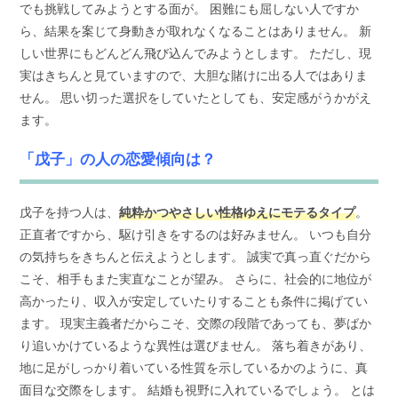
でも挑戦してみようとする面が。 困難にも屈しない人ですか
ら、結果を案じて身動きが取れなくなることはありません。 新
しい世界にもどんどん飛び込んでみようとします。 ただし、現
実はきちんと見ていますので、大胆な賭けに出る人ではありま
せん。 思い切った選択をしていたとしても、安定感がうかがえ
ます。
「戊子」の人の恋愛傾向は？
戊子を持つ人は、
純粋かつやさしい性格ゆえにモテるタイプ
。
正直者ですから、駆け引きをするのは好みません。 いつも自分
の気持ちをきちんと伝えようとします。 誠実で真っ直ぐだから
こそ、相手もまた実直なことが望み。 さらに、社会的に地位が
高かったり、収入が安定していたりすることも条件に掲げてい
ます。 現実主義者だからこそ、交際の段階であっても、夢ばか
り追いかけているような異性は選びません。 落ち着きがあり、
地に足がしっかり着いている性質を示しているかのように、真
面目な交際をします。 結婚も視野に入れているでしょう。 とは