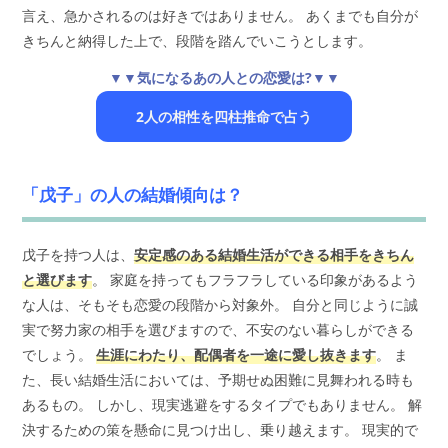
言え、急かされるのは好きではありません。 あくまでも自分が
きちんと納得した上で、段階を踏んでいこうとします。
▼▼気になるあの人との恋愛は?▼▼
2人の相性を四柱推命で占う
「戊子」の人の結婚傾向は？
戊子を持つ人は、
安定感のある結婚生活ができる相手をきちん
と選びます
。 家庭を持ってもフラフラしている印象があるよう
な人は、そもそも恋愛の段階から対象外。 自分と同じように誠
実で努力家の相手を選びますので、不安のない暮らしができる
でしょう。
生涯にわたり、配偶者を一途に愛し抜きます
。 ま
た、長い結婚生活においては、予期せぬ困難に見舞われる時も
あるもの。 しかし、現実逃避をするタイプでもありません。 解
決するための策を懸命に見つけ出し、乗り越えます。 現実的で