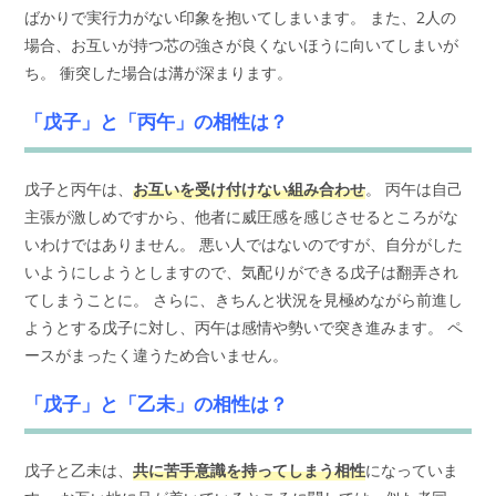
ばかりで実行力がない印象を抱いてしまいます。 また、2人の
場合、お互いが持つ芯の強さが良くないほうに向いてしまいが
ち。 衝突した場合は溝が深まります。
「戊子」と「丙午」の相性は？
戊子と丙午は、
お互いを受け付けない組み合わせ
。 丙午は自己
主張が激しめですから、他者に威圧感を感じさせるところがな
いわけではありません。 悪い人ではないのですが、自分がした
いようにしようとしますので、気配りができる戊子は翻弄され
てしまうことに。 さらに、きちんと状況を見極めながら前進し
ようとする戊子に対し、丙午は感情や勢いで突き進みます。 ペ
ースがまったく違うため合いません。
「戊子」と「乙未」の相性は？
戊子と乙未は、
共に苦手意識を持ってしまう相性
になっていま