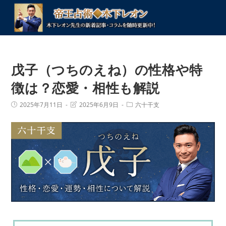
コ
ン
テ
ン
ツ
戊子（つちのえね）の性格や特
へ
ス
徴は？恋愛・相性も解説
キ
投
投
投
2025年7月11日
2025年6月9日
六十干支
ッ
稿
稿
稿
プ
公
の
カ
開
最
テ
日:
終
ゴ
変
リ
更
ー:
日: