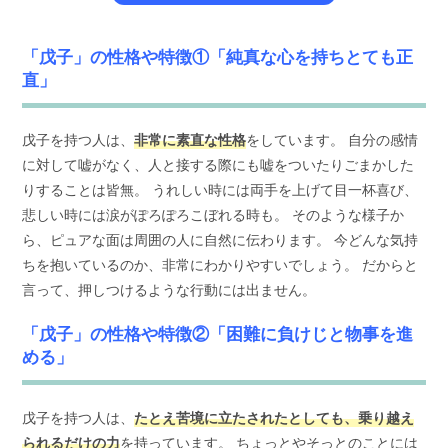
「戊子」の性格や特徴①「純真な心を持ちとても正
直」
戊子を持つ人は、
非常に素直な性格
をしています。 自分の感情
に対して嘘がなく、人と接する際にも嘘をついたりごまかした
りすることは皆無。 うれしい時には両手を上げて目一杯喜び、
悲しい時には涙がぽろぽろこぼれる時も。 そのような様子か
ら、ピュアな面は周囲の人に自然に伝わります。 今どんな気持
ちを抱いているのか、非常にわかりやすいでしょう。 だからと
言って、押しつけるような行動には出ません。
「戊子」の性格や特徴②「困難に負けじと物事を進
める」
戊子を持つ人は、
たとえ苦境に立たされたとしても、乗り越え
られるだけの力
を持っています。 ちょっとやそっとのことには