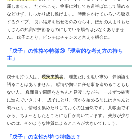
屈しません。 だからこそ、物事に対しても道半ばにして諦める
などせず、しっかり成し遂げます。 時間をかけていろいろ吸収
するタイプ。 良い結果を出せるのみならず、ほかの人よりもた
くさんの知識や技術をものにしている場合は少なくありませ
ん。 戊子にとり、ピンチはチャンスと言える機会に。
「戊子」の性格や特徴③「現実的な考え方の持ち
主」
戊子を持つ人は、
現実主義者
。 理想だけを追い求め、夢物語を
語ることはありません。 感情や勢いに任せ事を進めることもし
ない人。 真面目で周囲をきちんと見渡しながら、一歩ずつ確実
に進んでいきます。 戊子にとり、何かを始める前にはきちんと
調べたり、情報を集めたりしておくのは当然です。 几帳面です
から、ちょっとしたところにも目が向いています。 失敗が少な
いのは、そのような性質によるところが大きいでしょう。
「戊子」の女性が持つ特徴は？