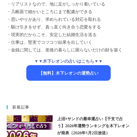
・リアリストなので、地に足がしっかり着いている
・几帳面で細かいところにまで配慮ができる
・思いやりがあり、求められている対応を取れる
・駆け引きをせず、真っ直ぐ向き合う恋愛をする
・現実的だからこそ、安定した結婚生活を送る
・仕事は、堅実でコツコツ結果を出していく
・金銭に関しては、老後の暮らしに困らないだけの財を築く
▼▼木下レオンの占いはこちら▼▼
【無料】木下レオンの運勢占い
新着記事
上沼×サンドの最幸運占い【干支で占
う】2026年運勢ランキングを木下レオン
が発表（2026年1月2日放送）