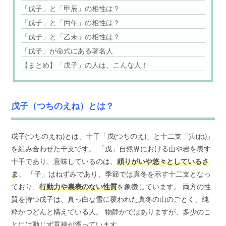
「戊子」と「甲辰」の相性は？
「戊子」と「丙午」の相性は？
「戊子」と「乙未」の相性は？
「戊子」が命式にある著名人
【まとめ】「戊子」の人は、こんな人！
戊子（つちのえね）とは？
戊子(つちのえね)とは、十干「戊(つちのえ)」と十二支「寅(ね)」
を組み合わせた干支です。 「戊」自然界における山や岩を表す
十干であり、意味しているのは、
頼りがいや悠々としているさ
ま
。 「子」はねずみであり、季節では真冬を示す十二支となっ
ており、
行動力や裏表のない性質
を象徴しています。 両方の性
質を持つ戊子は、真っ白な雪に覆われた真冬の山のごとく、純
粋かつどんと構えている人。 物静かではありますが、多少のこ
とには動じず貫禄が漂っています。