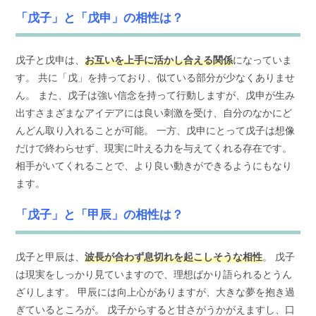
「戊子」と「戊申」の相性は？
戊子と戊申は、
お互いを上手に活かし合える関係
になっていま
す。 共に「戊」を持っており、似ている部分が少なくありませ
ん。 また、戊子は強い信念を持って行動しますが、戊申が生み
出すさまざまなアイデアには良い刺激を受け、自分のなかにど
んどん取り入れることが可能。 一方、戊申にとって戊子は想像
だけで終わらせず、現実に叶える力を与えてくれる存在です。
相手がいてくれることで、より良い動きができるようにもなり
ます。
「戊子」と「甲辰」の相性は？
戊子と甲辰は、
波長が合わず息切れを起こしそうな相性
。 戊子
は現実をしっかり見ていますので、理想ばかり語られるとうん
ざりします。 甲辰には向上心がありますが、大きな夢を抱き過
ぎているところが。 戊子からすると甘さがうかがえますし、口