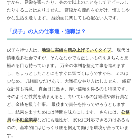
すから、見栄を張ったり、身の丈以上のことをしてアピールし
たりすることはありません。 普段から節約を心がけ、慎ましや
かな生活を送ります。 経済面に関しても心配ない人です。
「戊子」の人の仕事運・適職は？
戊子を持つ人は、
地道に実績を積み上げていくタイプ
。 現代は
情報過多社会ですが、そんななかでも正しいものをきちんと見
極める目も持っています。 万全の体制を整えて事を進めます
し、ちょっとしたことにもすぐに気づくほうですから、ミスは
少なめ。 几帳面なだけあり、大雑把なやり方はしません。 緻密
な計算も得意。 真面目に働き、厚い信頼を得るのも特徴です。
そのような性質を踏まえると、向いているのは経理や銀行員な
ど、金銭を扱う仕事。 最後まで責任を持ってやろうとします
し、結果を出すためには時間を味方にします。 さらには、
公務
員
や
不動産業界
などにも適性が。 変化に対応できる力はあるも
のの、基本的にはじっくり腰を据えて働ける環境が合っていま
す。