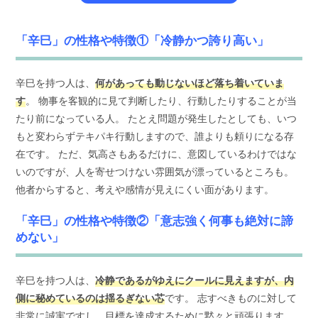
「辛巳」の性格や特徴①「冷静かつ誇り高い」
辛巳を持つ人は、
何があっても動じないほど落ち着いていま
す
。 物事を客観的に見て判断したり、行動したりすることが当
たり前になっている人。 たとえ問題が発生したとしても、いつ
もと変わらずテキパキ行動しますので、誰よりも頼りになる存
在です。 ただ、気高さもあるだけに、意図しているわけではな
いのですが、人を寄せつけない雰囲気が漂っているところも。
他者からすると、考えや感情が見えにくい面があります。
「辛巳」の性格や特徴②「意志強く何事も絶対に諦
めない」
辛巳を持つ人は、
冷静であるがゆえにクールに見えますが、内
側に秘めているのは揺るぎない芯
です。 志すべきものに対して
非常に誠実ですし、目標を達成するために黙々と頑張ります。