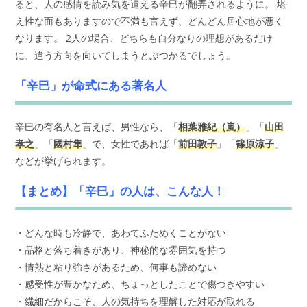
ると、人の感情を読み気を遣える辛巳が翻弄されるように。 堪
え性な面もありますので不満も言えず、どんどん居心地が悪く
なります。 2人の場合、どちらも自分なりの理想があるだけ
に、違う方向を向いてしまうとぶつかるでしょう。
「辛巳」が命式にある著名人
辛巳の有名人と言えば、男性なら、「
相葉雅紀（嵐）
」「
山田
孝之
」「
國村隼
」で、女性であれば「
前田敦子
」「
篠原涼子
」
などが挙げられます。
【まとめ】「辛巳」の人は、こんな人！
・どんな時も冷静で、あわてふためくことがない
・品格と落ち着きがあり、神秘的な雰囲気を持つ
・情熱と粘り強さがあるため、何事も諦めない
・感受性が豊かなため、ちょっとしたことで傷つきやすい
・繊細だからこそ、人の気持ちを理解した対応が取れる