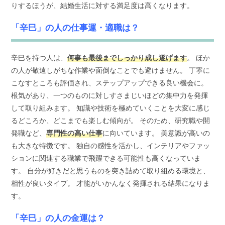
りするほうが、結婚生活に対する満足度は高くなります。
「辛巳」の人の仕事運・適職は？
辛巳を持つ人は、
何事も最後までしっかり成し遂げます
。 ほか
の人が敬遠しがちな作業や面倒なことでも避けません。 丁寧に
こなすところも評価され、ステップアップできる良い機会に。
根気があり、一つのものに対しすさまじいほどの集中力を発揮
して取り組みます。 知識や技術を極めていくことを大変に感じ
るどころか、どこまでも楽しむ傾向が。 そのため、研究職や開
発職など、
専門性の高い仕事
に向いています。 美意識が高いの
も大きな特徴です。 独自の感性を活かし、インテリアやファッ
ションに関連する職業で飛躍できる可能性も高くなっていま
す。 自分が好きだと思うものを突き詰めて取り組める環境と、
相性が良いタイプ。 才能がいかんなく発揮される結果になりま
す。
「辛巳」の人の金運は？