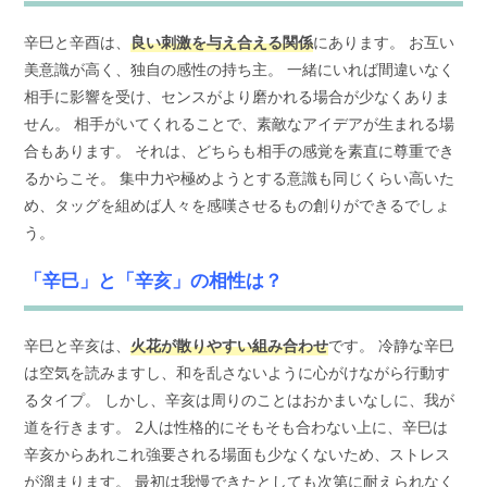
辛巳と辛酉は、
良い刺激を与え合える関係
にあります。 お互い
美意識が高く、独自の感性の持ち主。 一緒にいれば間違いなく
相手に影響を受け、センスがより磨かれる場合が少なくありま
せん。 相手がいてくれることで、素敵なアイデアが生まれる場
合もあります。 それは、どちらも相手の感覚を素直に尊重でき
るからこそ。 集中力や極めようとする意識も同じくらい高いた
め、タッグを組めば人々を感嘆させるもの創りができるでしょ
う。
「辛巳」と「辛亥」の相性は？
辛巳と辛亥は、
火花が散りやすい組み合わせ
です。 冷静な辛巳
は空気を読みますし、和を乱さないように心がけながら行動す
るタイプ。 しかし、辛亥は周りのことはおかまいなしに、我が
道を行きます。 2人は性格的にそもそも合わない上に、辛巳は
辛亥からあれこれ強要される場面も少なくないため、ストレス
が溜まります。 最初は我慢できたとしても次第に耐えられなく