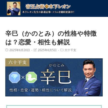
コ
ン
テ
ン
ツ
辛巳（かのとみ）の性格や特徴
へ
ス
は？恋愛・相性も解説
キ
投
投
投
2025年6月26日
2025年6月5日
六十干支
ッ
稿
稿
稿
プ
公
の
カ
開
最
テ
日:
終
ゴ
変
リ
更
ー:
日: