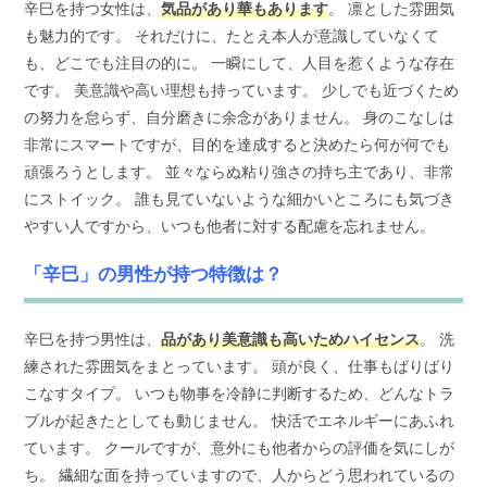
辛巳を持つ女性は、
気品があり華もあります
。 凛とした雰囲気
も魅力的です。 それだけに、たとえ本人が意識していなくて
も、どこでも注目の的に。 一瞬にして、人目を惹くような存在
です。 美意識や高い理想も持っています。 少しでも近づくため
の努力を怠らず、自分磨きに余念がありません。 身のこなしは
非常にスマートですが、目的を達成すると決めたら何が何でも
頑張ろうとします。 並々ならぬ粘り強さの持ち主であり、非常
にストイック。 誰も見ていないような細かいところにも気づき
やすい人ですから、いつも他者に対する配慮を忘れません。
「辛巳」の男性が持つ特徴は？
辛巳を持つ男性は、
品があり美意識も高いためハイセンス
。 洗
練された雰囲気をまとっています。 頭が良く、仕事もばりばり
こなすタイプ。 いつも物事を冷静に判断するため、どんなトラ
ブルが起きたとしても動じません。 快活でエネルギーにあふれ
ています。 クールですが、意外にも他者からの評価を気にしが
ち。 繊細な面を持っていますので、人からどう思われているの