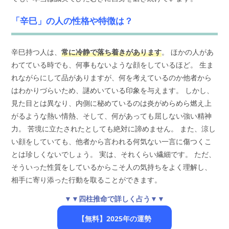
「辛巳」の人の性格や特徴は？
辛巳持つ人は、
常に冷静で落ち着きがあります
。 ほかの人があ
わてている時でも、何事もないような顔をしているほど。 生ま
れながらにして品がありますが、何を考えているのか他者から
はわかりづらいため、謎めいている印象を与えます。 しかし、
見た目とは異なり、内側に秘めているのは炎がめらめら燃え上
がるような熱い情熱、そして、何があっても屈しない強い精神
力。 苦境に立たされたとしても絶対に諦めません。 また、涼し
い顔をしていても、他者から言われる何気ない一言に傷つくこ
とは珍しくないでしょう。 実は、それくらい繊細です。 ただ、
そういった性質をしているからこそ人の気持ちをよく理解し、
相手に寄り添った行動を取ることができます。
▼▼四柱推命で詳しく占う▼▼
【無料】2025年の運勢