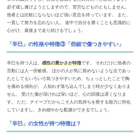
必ず成し遂げようとしますので、苦労などものともしません。
他者とは比較にならないほど強い意志を持っています。 また、
一貫して努力を忘れない人。 途中で自分を磨くことも意識的に
心がけ、最後まで走り続けるでしょう。
「辛巳」の性格や特徴③「些細で傷つきやすい」
辛巳を持つ人は、
感性の豊かさが特徴
です。 それだけに他者の
言動には人一倍敏感。 ほかの人が気に留めないような点であっ
たとしてもいろいろ気づきやすいため、ちょっとしたことで胸
を痛める傾向が。 人知れず落ち込んでしまう時が少なくありま
せん。 受けた傷が深ければ深いほど、心の回復は遅くなりま
す。 ただ、ナイーブだからこそ人の気持ちを察する能力に特化
していますし、きめ細やかな配慮ができるでしょう。
「辛巳」の女性が持つ特徴は？