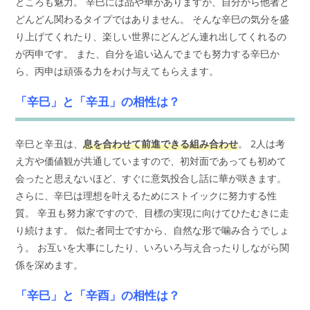
ところも魅力。 辛巳には品や華がありますが、自分から他者と
どんどん関わるタイプではありません。 そんな辛巳の気分を盛
り上げてくれたり、楽しい世界にどんどん連れ出してくれるの
が丙申です。 また、自分を追い込んでまでも努力する辛巳か
ら、丙申は頑張る力をわけ与えてもらえます。
「辛巳」と「辛丑」の相性は？
辛巳と辛丑は、
息を合わせて前進できる組み合わせ
。 2人は考
え方や価値観が共通していますので、初対面であっても初めて
会ったと思えないほど、すぐに意気投合し話に華が咲きます。
さらに、辛巳は理想を叶えるためにストイックに努力する性
質。 辛丑も努力家ですので、目標の実現に向けてひたむきに走
り続けます。 似た者同士ですから、自然な形で噛み合うでしょ
う。 お互いを大事にしたり、いろいろ与え合ったりしながら関
係を深めます。
「辛巳」と「辛酉」の相性は？