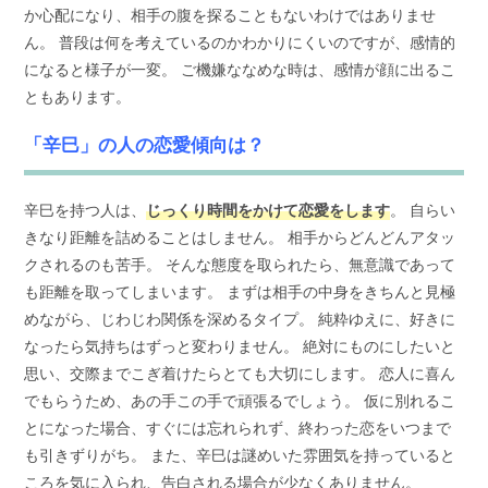
か心配になり、相手の腹を探ることもないわけではありませ
ん。 普段は何を考えているのかわかりにくいのですが、感情的
になると様子が一変。 ご機嫌ななめな時は、感情が顔に出るこ
ともあります。
「辛巳」の人の恋愛傾向は？
辛巳を持つ人は、
じっくり時間をかけて恋愛をします
。 自らい
きなり距離を詰めることはしません。 相手からどんどんアタッ
クされるのも苦手。 そんな態度を取られたら、無意識であって
も距離を取ってしまいます。 まずは相手の中身をきちんと見極
めながら、じわじわ関係を深めるタイプ。 純粋ゆえに、好きに
なったら気持ちはずっと変わりません。 絶対にものにしたいと
思い、交際までこぎ着けたらとても大切にします。 恋人に喜ん
でもらうため、あの手この手で頑張るでしょう。 仮に別れるこ
とになった場合、すぐには忘れられず、終わった恋をいつまで
も引きずりがち。 また、辛巳は謎めいた雰囲気を持っていると
ころを気に入られ、告白される場合が少なくありません。