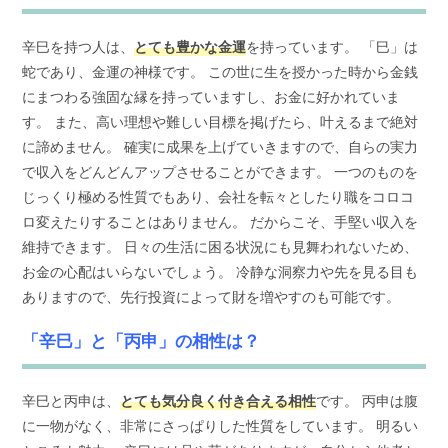
辛巳を持つ人は、
とても豊かな金運
を持っています。 「巳」は
蛇であり、金運の神様です。 この世に生を授かった時から金銭
にまつわる強固な縁を持っていますし、お金に好かれていま
す。 また、高い理想や難しい目標を掲げたら、叶えるまで絶対
に諦めません。 確実に成果を上げていきますので、自らの実力
で収入をどんどんアップさせることができます。 一つのものを
じっくり極める性質でもあり、会社を転々としたり職をコロコ
ロ変えたりすることはありません。 だからこそ、手堅い収入を
維持できます。 日々の生活に困る状況にも見舞われないため、
お金の心配はいらないでしょう。 冷静な洞察力や先を見る目も
ありますので、先行投資によって財を増やすのも可能です。
「辛巳」と「丙申」の相性は？
辛巳と丙申は、
とても気分良く付き合える相性
です。 丙申は腹
に一物がなく、非常にさっぱりした性質をしています。 明るい