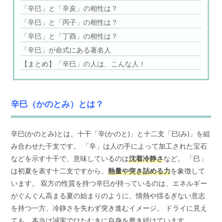
「辛巳」と「辛亥」の相性は？
「辛巳」と「丙子」の相性は？
「辛巳」と「丁酉」の相性は？
「辛巳」が命式にある著名人
【まとめ】「辛巳」の人は、こんな人！
辛巳（かのとみ）とは？
辛巳(かのとみ)とは、十干「辛(かのと)」と十二支「巳(み)」を組
み合わせた干支です。 「辛」は人の手によって加工された宝石
などを示す十干で、意味しているのは
沈着冷静さ
など。 「巳」
は初夏を表す十二支ですから、
熱量や突き詰める力
を象徴して
います。 双方の性質を持つ辛巳が持っているのは、エネルギー
がぐんぐん高まる夏の始まりのように、情熱や揺るぎない意志
を持つ一方、冷静さを失わず突き進むイメージ。 ドライに見え
ても、本当は誠実でひたむきに自身を磨き続けています。