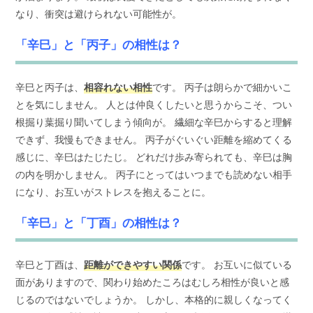
なり、衝突は避けられない可能性が。
「辛巳」と「丙子」の相性は？
辛巳と丙子は、
相容れない相性
です。 丙子は朗らかで細かいこ
とを気にしません。 人とは仲良くしたいと思うからこそ、つい
根掘り葉掘り聞いてしまう傾向が。 繊細な辛巳からすると理解
できず、我慢もできません。 丙子がぐいぐい距離を縮めてくる
感じに、辛巳はたじたじ。 どれだけ歩み寄られても、辛巳は胸
の内を明かしません。 丙子にとってはいつまでも読めない相手
になり、お互いがストレスを抱えることに。
「辛巳」と「丁酉」の相性は？
辛巳と丁酉は、
距離ができやすい関係
です。 お互いに似ている
面がありますので、関わり始めたころはむしろ相性が良いと感
じるのではないでしょうか。 しかし、本格的に親しくなってく