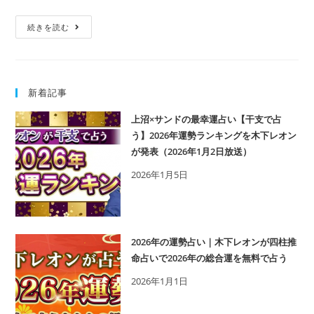
壬
続きを読む
申
（み
ず
新着記事
の
え
上沼×サンドの最幸運占い【干支で占
さ
う】2026年運勢ランキングを木下レオン
る）
が発表（2026年1月2日放送）
の
2026年1月5日
性
格
や
特
2026年の運勢占い｜木下レオンが四柱推
徴
命占いで2026年の総合運を無料で占う
は？
2026年1月1日
恋
愛・