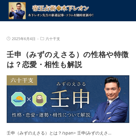
コ
ン
テ
ン
ツ
投
投
2025年6月4日
六十干支
へ
稿
稿
公
カ
ス
壬申（みずのえさる）の性格や特徴
開
テ
キ
日:
ゴ
リ
は？恋愛・相性も解説
ッ
ー:
プ
壬申（みずのえさる）とは？/span> 壬申(みずのえさ…