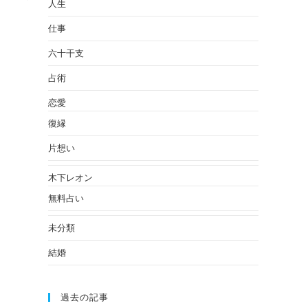
人生
仕事
六十干支
占術
恋愛
復縁
片想い
木下レオン
無料占い
未分類
結婚
過去の記事