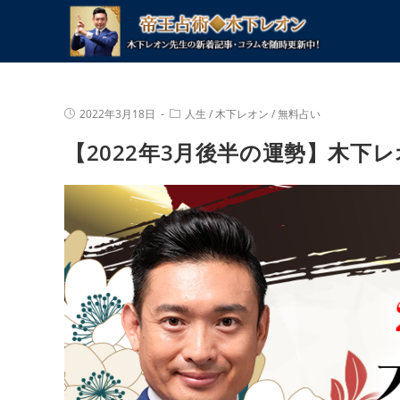
コ
ン
テ
ン
ツ
投
投
2022年3月18日
人生
/
木下レオン
/
無料占い
へ
稿
稿
公
カ
ス
【2022年3月後半の運勢】木下
開
テ
キ
日:
ゴ
リ
ッ
ー:
プ