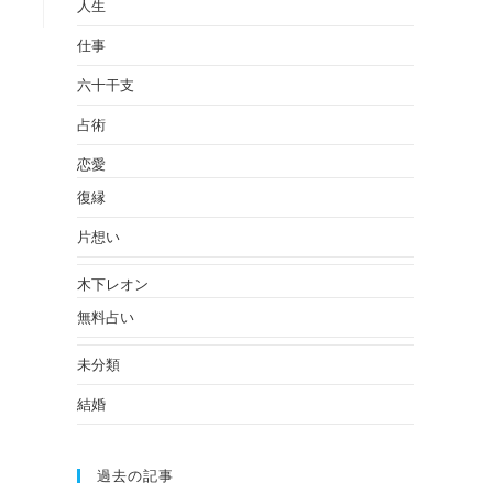
人生
仕事
六十干支
占術
恋愛
復縁
片想い
木下レオン
無料占い
未分類
結婚
過去の記事