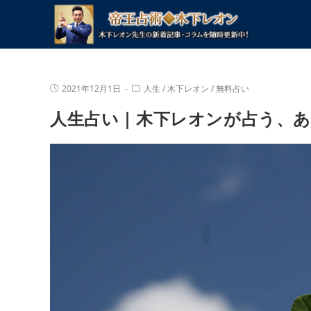
コ
ン
テ
ン
ツ
投
投
2021年12月1日
人生
/
木下レオン
/
無料占い
へ
稿
稿
公
カ
ス
人生占い｜木下レオンが占う、あ
開
テ
キ
日:
ゴ
リ
ッ
ー:
プ