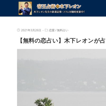
コ
ン
テ
ン
ツ
投
投
2021年3月26日
恋愛
/
無料占い
へ
稿
稿
公
カ
ス
【無料の恋占い】木下レオンが占
開
テ
キ
日:
ゴ
リ
ッ
ー:
プ