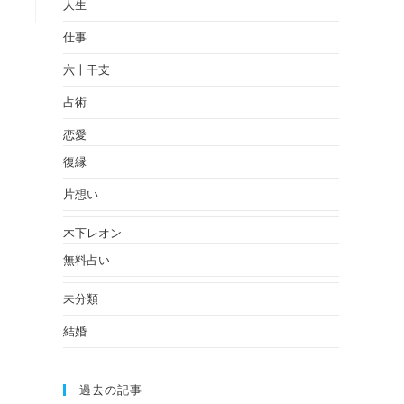
人生
仕事
六十干支
占術
恋愛
復縁
片想い
木下レオン
無料占い
未分類
結婚
過去の記事