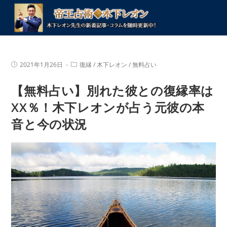
コ
ン
テ
ン
ツ
投
投
2021年1月26日
復縁
/
木下レオン
/
無料占い
へ
稿
稿
公
カ
ス
【無料占い】別れた彼との復縁率は
開
テ
キ
日:
ゴ
リ
XX％！木下レオンが占う元彼の本
ッ
ー:
プ
音と今の状況