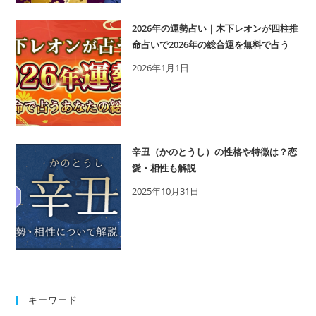
縁
率
2026年の運勢占い｜木下レオンが四柱推
は
命占いで2026年の総合運を無料で占う
XX％！
2026年1月1日
木
下
レ
オ
ン
辛丑（かのとうし）の性格や特徴は？恋
が
愛・相性も解説
占
2025年10月31日
う
元
彼
の
本
音
キーワード
と