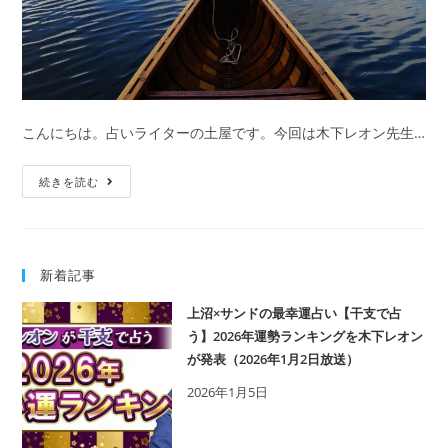
こんにちは。占いライターの土屋です。今回は木下レオン先生…
【無
続きを読む
料
占
い】
新着記事
別
れ
上沼×サンドの最幸運占い【干支で占
た
う】2026年運勢ランキングを木下レオン
彼
が発表（2026年1月2日放送）
と
2026年1月5日
の
復