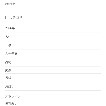
今
おすすめ
の
状
カテゴリ
況
2026年
人生
仕事
六十干支
占術
恋愛
復縁
片想い
木下レオン
無料占い