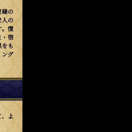
復縁の
2人の
す。復
性・宿
果をも
ミング
て、よ