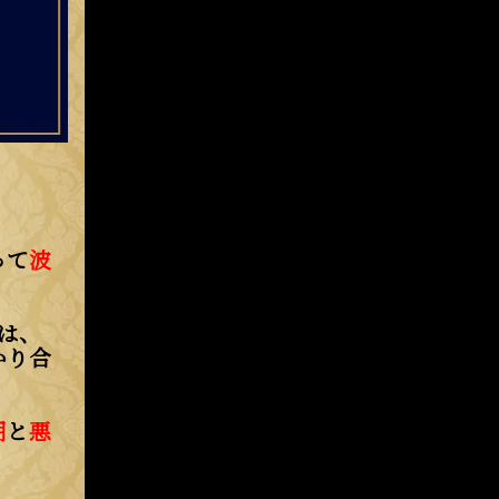
って
波
は、
かり合
期
と
悪