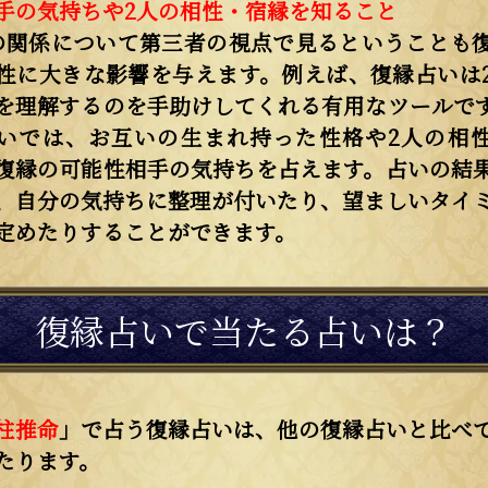
手の気持ちや2人の相性・宿縁を知ること
の関係について第三者の視点で見るということも
性に大きな影響を与えます。例えば、復縁占いは
を理解するのを手助けしてくれる有用なツールで
いでは、お互いの生まれ持った性格や2人の相
復縁の可能性相手の気持ちを占えます。占いの結
、自分の気持ちに整理が付いたり、望ましいタイ
定めたりすることができます。
復縁占いで当たる占いは？
柱推命
」で占う復縁占いは、他の復縁占いと比べ
たります。