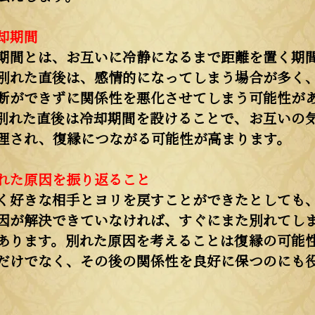
却期間
期間とは、お互いに冷静になるまで距離を置く期
別れた直後は、感情的になってしまう場合が多く
断ができずに関係性を悪化させてしまう可能性が
別れた直後は冷却期間を設けることで、お互いの
理され、復縁につながる可能性が高まります。
れた原因を振り返ること
く好きな相手とヨリを戻すことができたとしても
因が解決できていなければ、すぐにまた別れてし
あります。別れた原因を考えることは復縁の可能
だけでなく、その後の関係性を良好に保つのにも
。