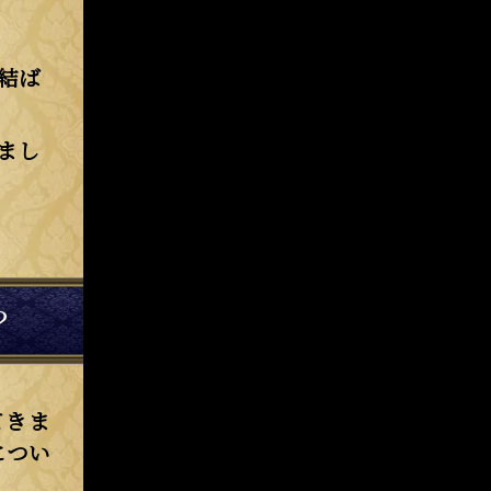
結ば
まし
？
てきま
につい