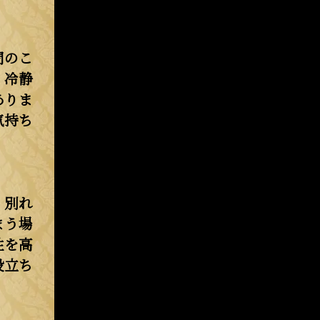
間のこ
、冷静
ありま
気持ち
、別れ
まう場
性を高
役立ち