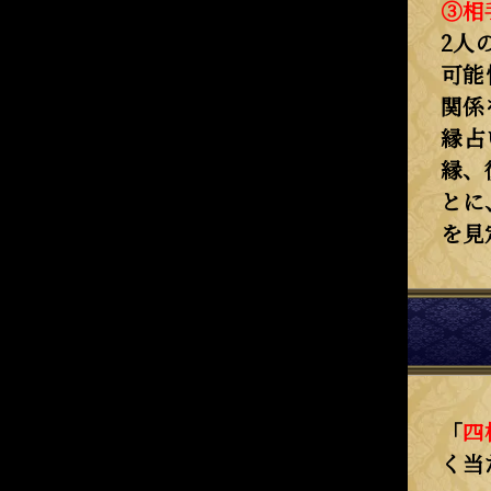
③相
2人
可能
関係
縁占
縁、
とに
を見
「
四
く当