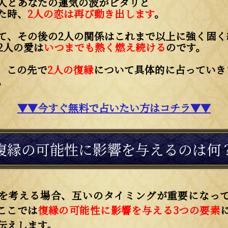
人とあなたの運気の波がピタリと
た時、
2人の恋は再び動き出します
。
て、その後の2人の関係はこれまで以上に強く固く
2人の愛は
いつまでも熱く燃え続ける
のです。
、この先で
2人の復縁
について具体的に占っていき
。
▼▼今すぐ無料で占いたい方はコチラ▼▼
復縁の可能性に影響を与えるのは何
を考える場合、互いのタイミングが重要になっ
ここでは
復縁の可能性に影響を与える3つの要素
伝えします。