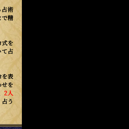
る占術
まで精
命式を
いて占
命を表
わせを
、
2人
く占う