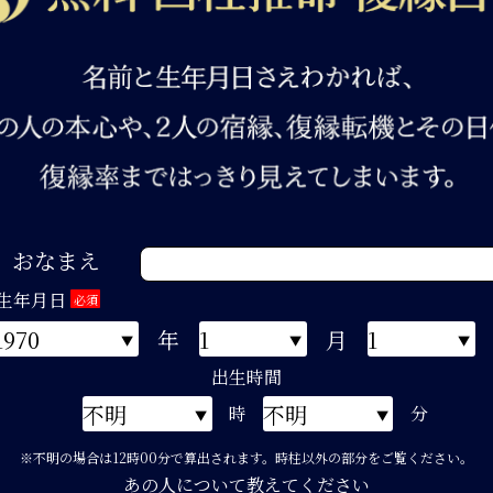
おなまえ
生年月日
必須
年
月
出生時間
時
分
※不明の場合は12時00分で算出されます。時柱以外の部分をご覧ください。
あの人について教えてください