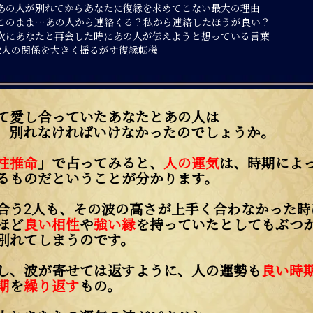
あの人が別れてからあなたに復縁を求めてこない最大の理由
このまま…あの人から連絡くる？私から連絡したほうが良い？
次にあなたと再会した時にあの人が伝えようと想っている言葉
2人の関係を大きく揺るがす復縁転機
て愛し合っていたあなたとあの人は
、別れなければいけなかったのでしょうか。
柱推命
」で占ってみると、
人の運気
は、時期によ
るものだということが分かります。
合う2人も、その波の高さが上手く合わなかった時
ほど
良い相性
や
強い縁
を持っていたとしてもぶつ
別れてしまうのです。
し、波が寄せては返すように、人の運勢も
良い時
期
を
繰り返す
もの。