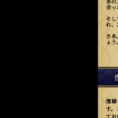
あの
合っ
そし
れ、
さあ
ょう
復縁
す。
てお