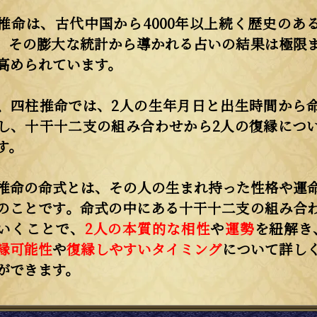
推命は、古代中国から4000年以上続く歴史のあ
。その膨大な統計から導かれる占いの結果は極限
高められています。
、四柱推命では、2人の生年月日と出生時間から
し、十干十二支の組み合わせから2人の復縁につ
す。
推命の命式とは、その人の生まれ持った性格や運
のことです。命式の中にある十干十二支の組み合
いくことで、
2人の本質的な相性
や
運勢
を紐解き
縁可能性
や
復縁しやすいタイミング
について詳し
ができます。