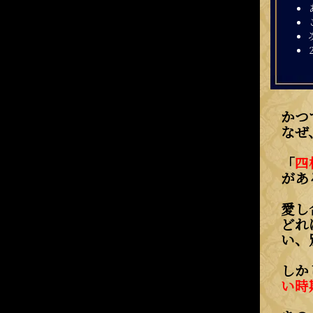
かつ
なぜ
「
四
があ
愛し
どれ
い、
しか
い時