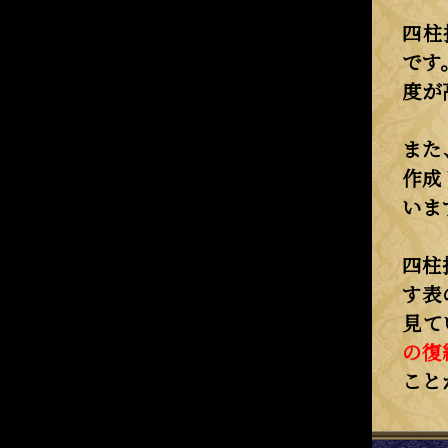
四柱
です
度が
また
作成
いま
四柱
す表
見て
の復
こと