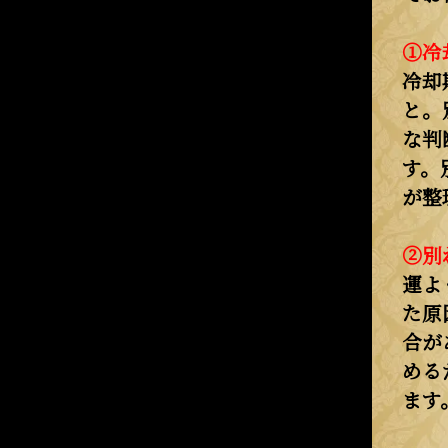
①冷
冷却
と。
な判
す。
が整
②別
運よ
た原
合が
める
ます