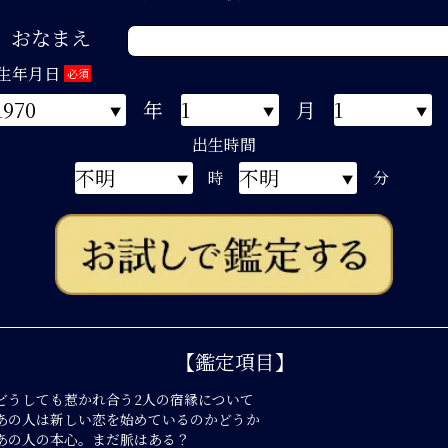
おなまえ
生年月日
必須
年
月
出生時間
時
分
【鑑定項目】
どうしても惹かれ合う2人の宿縁について
あの人は新しい恋を始めているのかどうか
あの人の本心。まだ脈はある？