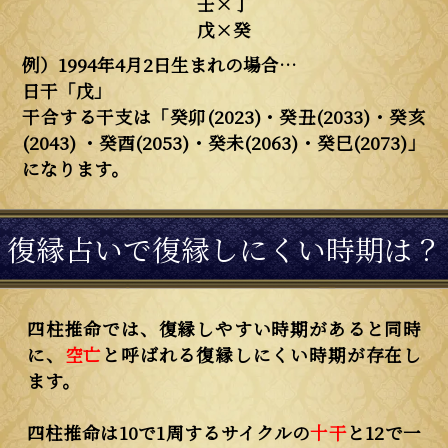
壬×丁
戊×癸
例）1994年4月2日生まれの場合…
日干「戊」
干合する干支は「癸卯(2023)・癸丑(2033)・癸亥
(2043) ・癸酉(2053)・癸未(2063)・癸巳(2073)」
になります。
復縁占いで復縁しにくい時期は？
四柱推命では、復縁しやすい時期があると同時
に、
空亡
と呼ばれる復縁しにくい時期が存在し
ます。
四柱推命は10で1周するサイクルの
十干
と12で一