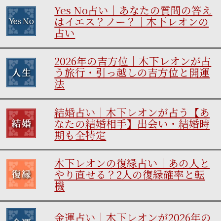
Yes No占い｜あなたの質問の答え
はイエス？ノー？｜木下レオンの
占い
2026年の吉方位｜木下レオンが占
う旅行・引っ越しの吉方位と開運
法
結婚占い｜木下レオンが占う【あ
なたの結婚相手】出会い・結婚時
期も全特定
木下レオンの復縁占い｜あの人と
やり直せる？2人の復縁確率と転
機
金運占い｜木下レオンが2026年の