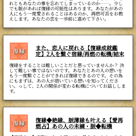
れともあなたの事を忘れてしまっているのか……。少し
でも脈があれば復縁の可能性はあります。あなたがあの
人にもう一度愛されることはあるのか、再燃可否をお教
えします。あなたの恋を一歩前に進めて下さい。
また、恋人に戻れる【復縁成就鑑
定】2人を繋ぐ宿縁/再燃の転機/結末
復縁をすることは難しいことだと思っていませんか？ 決
して難しい事ではないのです。あなたとあの人の想いを
もう一度繋ぐことができれば復縁できるのです。その為
にもまずは、あの人が抱いている想いを知ってくださ
い。っして、2人の関係が変わる転機についてお話ししま
す。
復縁◆絶縁、脈薄縁も叶える【愛再
燃占】あの人の未練・脈◆転機