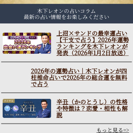
木下レオンの占いコラム
最新の占い情報をお楽しみください
上沼×サンドの最幸運占い
【干支で占う】2026年運勢
ランキングを木下レオンが
発表（2026年1月2日放送）
2026年の運勢占い｜木下レ
オンが四柱推命占いで2026
年の総合運を無料で占う
辛丑（かのとうし）の性格
や特徴は？恋愛・相性も解
説
もっと見る=>