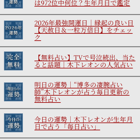
は972位中何位？生年月日で鑑定
2026年最強開運日｜縁起の良い日
【天赦日＆一粒万倍日】をチェッ
ク
【無料占い】TVで号泣続出、当た
ると話題｜木下レオンの人気占い
明日の運勢｜“博多の凄腕占い
師”木下レオンが占う毎日更新の
無料占い
今日の運勢｜木下レオンが生年月
日で占う「毎日占い」