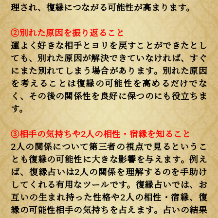
理され、復縁につながる可能性が高まります。
②別れた原因を振り返ること
運よく好きな相手とヨリを戻すことができたとし
ても、別れた原因が解決できていなければ、すぐ
にまた別れてしまう場合があります。別れた原因
を考えることは復縁の可能性を高めるだけでな
く、その後の関係性を良好に保つのにも役立ちま
す。
③相手の気持ちや2人の相性・宿縁を知ること
2人の関係について第三者の視点で見るというこ
とも復縁の可能性に大きな影響を与えます。例え
ば、復縁占いは2人の関係を理解するのを手助け
してくれる有用なツールです。復縁占いでは、お
互いの生まれ持った性格や2人の相性・宿縁、復
縁の可能性相手の気持ちを占えます。占いの結果