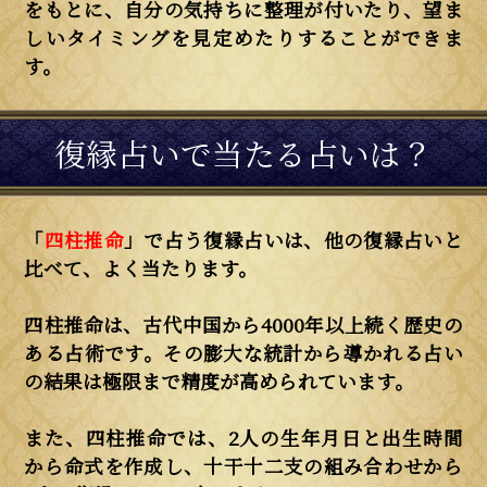
をもとに、自分の気持ちに整理が付いたり、望ま
しいタイミングを見定めたりすることができま
す。
復縁占いで当たる占いは？
「
四柱推命
」で占う復縁占いは、他の復縁占いと
比べて、よく当たります。
四柱推命は、古代中国から4000年以上続く歴史の
ある占術です。その膨大な統計から導かれる占い
の結果は極限まで精度が高められています。
また、四柱推命では、2人の生年月日と出生時間
から命式を作成し、十干十二支の組み合わせから