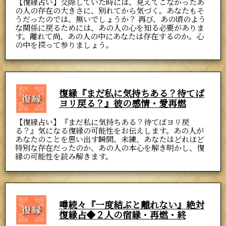
【復縁占い】交際していた時には、見えてこなかったあ
の人の存在の大きさに、別れてから気づく。あなたもそ
うだったのでは、無いでしょうか？ 再び、あの頃のよう
な関係に戻るためには、あの人の心を知る必要がありま
す。離れて尚、あの人の中にあなたは存在するのか。心
の中を探って参りましょう。
復縁『まだ私に気持ちある？待てば
ヨリ戻る？』彼の感情・愛再燃
【復縁占い】『まだ私に気持ちある？待てばヨリ戻
る？』気になる復縁の可能性をお伝えします。あの人が
あなたのことを思い出す瞬間、未練、あなたはどれほど
特別な存在だったのか、あの人の本心を解き明かし、復
縁の可能性を読み解きます。
噂続々『一度結ぶと離れない』絶対
復縁占◆２人の宿縁・再燃・終