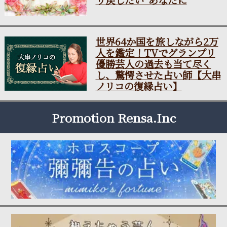
世界64か国を旅しながら2万
人を鑑定！TVでグランプリ
優勝芸人の過去も当て尽く
し、驚愕させた占い師【大串
ノリコの復縁占い】
Promotion Rensa.Inc