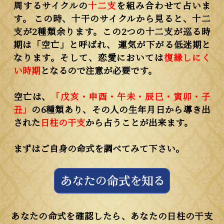
周するサイクルの
十二支
を組み合わせて占いま
す。 この時、十干のサイクルから見ると、十二
支が2種類余ります。この2つの十二支が巡る時
期は「空亡」と呼ばれ、 運気が下がる低迷期と
なります。そして、恋愛においては
復縁しにく
い時期
となるので注意が必要です。
空亡は、
「戊亥・申酉・午未・辰巳・寅卯・子
丑」
の6種類あり、その人の生年月日から導き出
された
日柱の干支
から占うことが出来ます。
まずはご自身の命式を調べてみて下さい。
あなたの命式を確認したら、あなたの日柱の干支