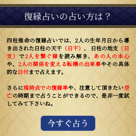
復縁占いの占い方は？
四柱推命の復縁占いでは、2人の生年月日から導
き出された日柱の天干
（日干）
、 日柱の地支
（日
支）
で
2人を繋ぐ縁
を読み解き、
あの人の本心
や、
2人の関係を変える転機の出来事
やその具体
的な
日付
まで占えます。
さらに
現時点での復縁率
や、注意して頂きたい
空
亡
の時期まで占うことができるので、是非一度試
してみて下さいね。