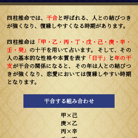
四柱推命では、
干合
と呼ばれる、人との結びつき
が強くなり、復縁しやすくなる時期があります。
四柱推命は
「甲・乙・丙・丁・戊・己・庚・辛・
壬・癸」
の十干を用いて占います。 そして、その
人の基本的な性格や本質を表す
「日干」
と
年の干
支
が干合の関係になると、 その年は人との結びつ
きが強くなり、恋愛においては復縁しやすい時期
となります。
干合する組み合わせ
甲×己
庚×乙
丙×辛