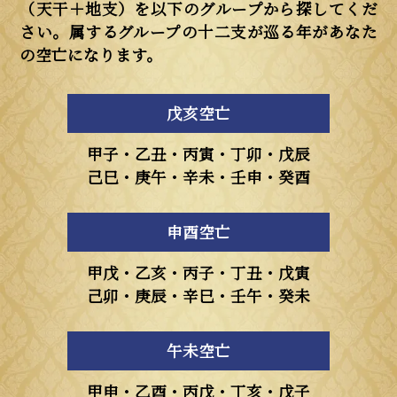
（天干＋地支）を以下のグループから探してくだ
さい。属するグループの十二支が巡る年があなた
の空亡になります。
戊亥空亡
甲子・乙丑・丙寅・丁卯・戊辰
己巳・庚午・辛未・壬申・癸酉
申酉空亡
甲戊・乙亥・丙子・丁丑・戊寅
己卯・庚辰・辛巳・壬午・癸未
午未空亡
甲申・乙酉・丙戊・丁亥・戊子