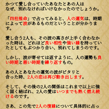
かつて愛し合っていたあなたとあの人は
なぜ、別れなければいけなかったのでしょうか。
「
四柱推命
」で占ってみると、
人の運気
は、時期
によって
波
があるものだということが分かりま
す。
愛し合う2人も、その波の高さが上手く合わなか
った時は、どれほど
良い相性
や
強い縁
を持ってい
たとしてもぶつかり合い、別れてしまうのです。
しかし、波が寄せては返すように、人の運勢も
良
い時期
と
悪い時期
を
繰り返す
もの。
あの人とあなたの運気の波がピタリと
合った時、
2人の恋は再び動き出します
。
そして、その後の2人の関係はこれまで以上に強
く固く結ばれ、2人の愛は
いつまでも熱く燃え続
ける
のです。
さあ、この先で
2人の復縁
について具体的に占っ