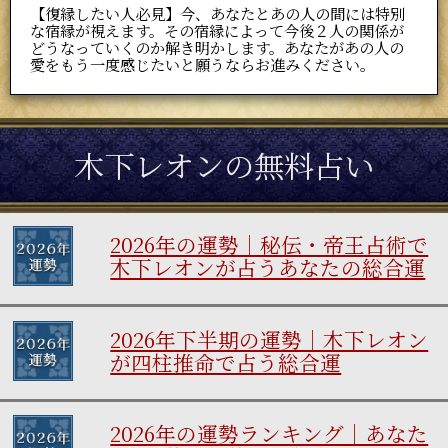
【復縁したい人必見】今、あなたとあの人の間には特別
な宿縁が視えます。その宿縁によって今後２人の関係が
どうなっていくのか解き明かします。あなたがあの人の
愛をもう一度感じたいと願うならお進みください。
木下レオンの無料占い
2026年の運勢｜秘伝・帝王占術で
木下レオンが占うあなたの総合運
2026年下半期の運勢｜木下レオン
が四柱推命で占う総合運
2026年の運勢ランキング｜あなた