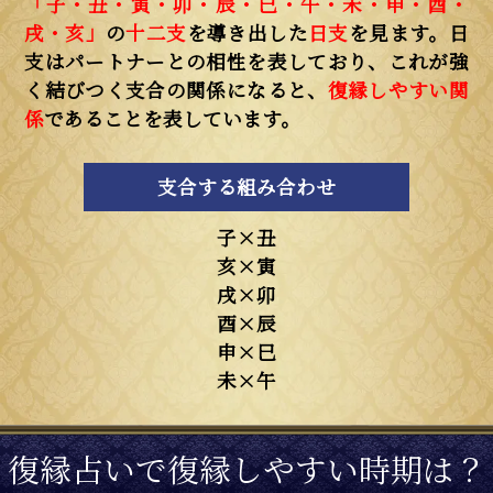
「子・丑・寅・卯・辰・巳・午・未・申・酉・
戌・亥」
の
十二支
を導き出した
日支
を見ます。日
支はパートナーとの相性を表しており、これが強
く結びつく支合の関係になると、
復縁しやすい関
係
であることを表しています。
支合する組み合わせ
子×丑
亥×寅
戌×卯
酉×辰
申×巳
未×午
復縁占いで復縁しやすい時期は？