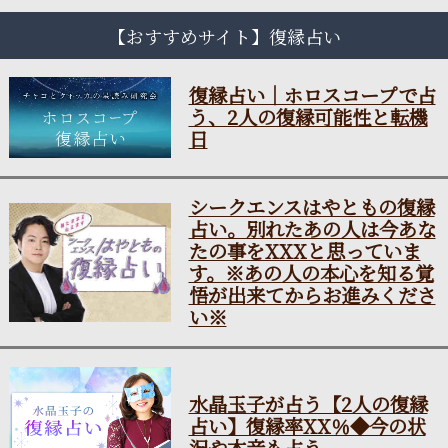
【おすすめサイト】復縁占い
復縁占い｜ホロスコープで占
う、2人の復縁可能性と転機
日
シークエンスはやともの復縁
占い。別れたあの人は今あな
たの事をXXXと思っていま
す。※あの人の本心を知る覚
悟が出来てからお進みくださ
い※
水晶玉子が占う【2人の復縁
占い】復縁率XX％◆今の状