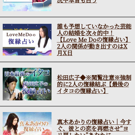
況や本音も占う
誰も予想していなかった芸能
人の結婚を次々的中！
【Love Me Doの復縁占い】
2人の関係が動き出すのはX
月X日
松田広子◆※閲覧注意※強制
的に2人の復縁結ぶ【最後の
イタコの復縁占い】
真木あかりの復縁占い｜今す
ぐ、彼との恋を再燃させ“ヨ
リ戻したい”あなたに