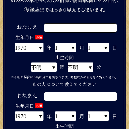
おなまえ
生年月日
必須
年
月
日
出生時間
時
分
※不明の場合は12時00分で算出されます。時柱以外の部分をご覧ください。
あの人について教えてください
おなまえ
生年月日
必須
年
月
日
出生時間