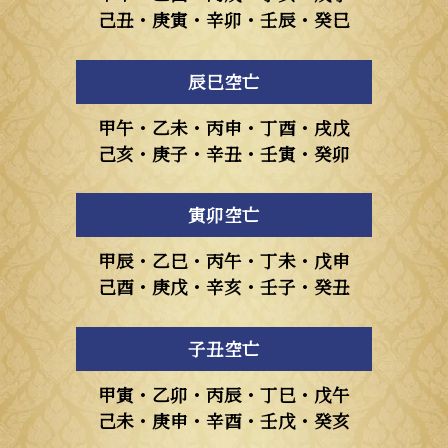
己丑・庚寅・辛卯・壬辰・癸巳
辰巳空亡
甲午・乙未・丙申・丁酉・戌戊
己亥・庚子・辛丑・壬寅・癸卯
寅卯空亡
甲辰・乙巳・丙午・丁未・戊申
己酉・庚戊・辛亥・壬子・癸丑
子丑空亡
甲寅・乙卯・丙辰・丁巳・戊午
己未・庚申・辛酉・壬戊・癸亥