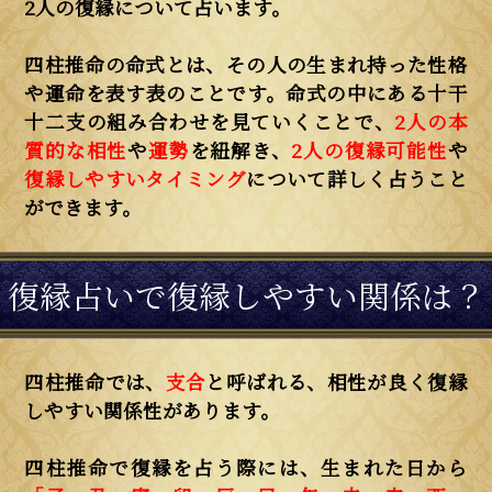
2人の復縁について占います。
四柱推命の命式とは、その人の生まれ持った性格
や運命を表す表のことです。命式の中にある十干
十二支の組み合わせを見ていくことで、
2人の本
質的な相性
や
運勢
を紐解き、
2人の復縁可能性
や
復縁しやすいタイミング
について詳しく占うこと
ができます。
復縁占いで復縁しやすい関係は？
四柱推命では、
支合
と呼ばれる、相性が良く復縁
しやすい関係性があります。
四柱推命で復縁を占う際には、生まれた日から