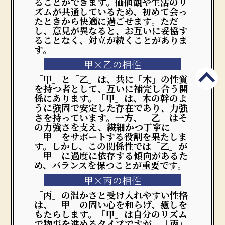
ることができます。価値観や生活のリ
ズムが共通しているため、初めて会っ
たときから快適に過ごせます。ただ
し、意見が異なると、お互いに妥協す
ることなく、対立が続くことがありま
す。
甲×乙の相性
「甲」と「乙」は、共に「木」の性質
を持つ者として、互いに補完し合う関
係にあります。「甲」は、木の幹のよ
うに強固で安定した存在であり、力強
さを持っています。一方、「乙」はそ
の力強さを支え、繊細かつ丁寧に
「甲」をサポートする役割を果たしま
す。しかし、この関係性では「乙」が
「甲」に過度に依存する傾向があるた
め、バランスを保つことが重要です。
甲×丙の相性
「丙」の温かさと受け入れやすい性格
は、「甲」の固い心を和らげ、癒しを
もたらします。「甲」は自分のリズム
で物事を進めるタイプですが、「丙」