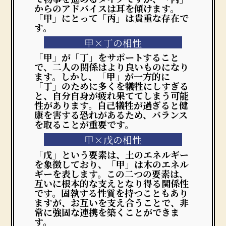
からのアドバイスは耳を傾けます。
「甲」にとって「丙」は貴重な存在で
す。
甲×丁の相性
「甲」が「丁」をサポートすること
で、二人の関係はより良いものになり
ます。しかし、「甲」が一方的に
「丁」のために多くを犠牲にしすぎる
と、自分自身が疲れ果ててしまう可能
性があります。自己犠牲が過ぎると健
康を害する恐れがあるため、バランス
を取ることが重要です。
甲×戊の相性
「戊」という要素は、土のエネルギー
を象徴しており、「甲」は木のエネル
ギーを表します。この二つの要素は、
互いに根本的な支えとなり得る関係性
です。固執する性質を持つこともあり
ますが、お互いを支え合うことで、非
常に強固な連携を築くことができま
す。