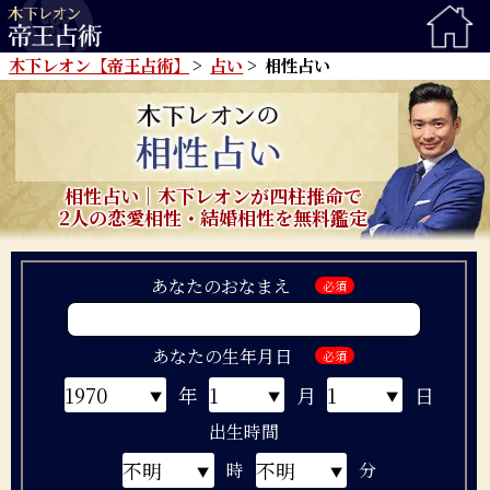
木下レオン【帝王占術】
占い
相性占い
相性占い｜木下レオンが四柱推命で
2人の恋愛相性・結婚相性を無料鑑定
あなたのおなまえ
必須
あなたの生年月日
必須
年
月
日
出生時間
時
分