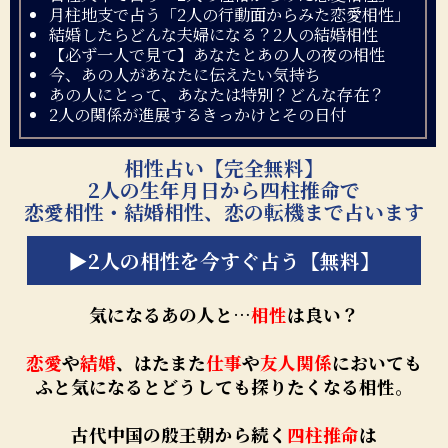
月柱地支で占う「2人の行動面からみた恋愛相性」
結婚したらどんな夫婦になる？2人の結婚相性
【必ず一人で見て】あなたとあの人の夜の相性
今、あの人があなたに伝えたい気持ち
あの人にとって、あなたは特別？どんな存在？
2人の関係が進展するきっかけとその日付
相性占い【完全無料】
2人の生年月日から四柱推命で
恋愛相性・結婚相性、恋の転機まで占います
▶2人の相性を今すぐ占う【無料】
気になるあの人と…
相性
は良い？
恋愛
や
結婚
、はたまた
仕事
や
友人関係
においても
ふと気になるとどうしても探りたくなる相性。
古代中国の殷王朝から続く
四柱推命
は