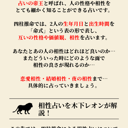
占いの帝王
と呼ばれ、人の性格や相性を
とても細かく知ることができる占いです。
四柱推命では、2人の
生年月日
と
出生時間
を
「命式」という表の形で表し、
互いの性格や価値観、相性
を占います。
あなたとあの人の相性はどれほど良いのか…
またどういった時にどのような面で
相性の良さが現れるのか…
恋愛相性・結婚相性・夜の相性
まで…
具体的に占っていきましょう。
相性占いを木下レオンが解
説！