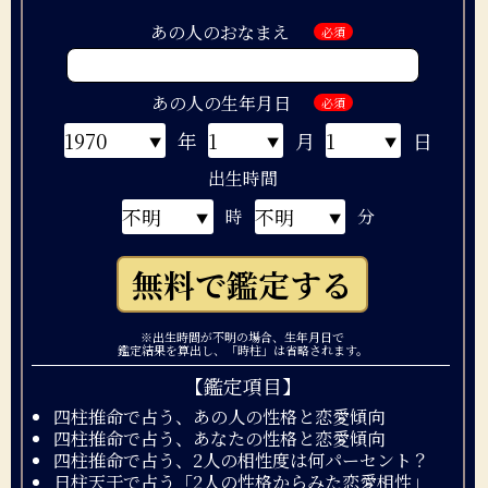
あの人のおなまえ
必須
あの人の生年月日
必須
年
月
日
出生時間
時
分
無料で鑑定する
※出生時間が不明の場合、生年月日で
鑑定結果を算出し、「時柱」は省略されます。
【鑑定項目】
四柱推命で占う、あの人の性格と恋愛傾向
四柱推命で占う、あなたの性格と恋愛傾向
四柱推命で占う、2人の相性度は何パーセント？
日柱天干で占う「2人の性格からみた恋愛相性」