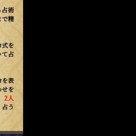
る占術
まで精
命式を
いて占
命を表
わせを
、
2人
く占う