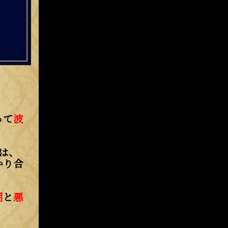
って
波
は、
かり合
期
と
悪