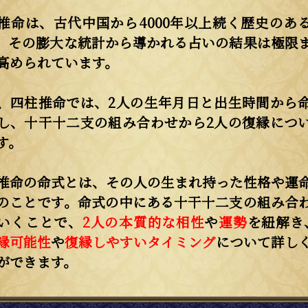
推命は、古代中国から4000年以上続く歴史のあ
。その膨大な統計から導かれる占いの結果は極限
高められています。
、四柱推命では、2人の生年月日と出生時間から
し、十干十二支の組み合わせから2人の復縁につ
す。
推命の命式とは、その人の生まれ持った性格や運
のことです。命式の中にある十干十二支の組み合
いくことで、
2人の本質的な相性
や
運勢
を紐解き
縁可能性
や
復縁しやすいタイミング
について詳し
ができます。