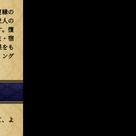
復縁の
2人の
す。復
性・宿
果をも
ミング
て、よ