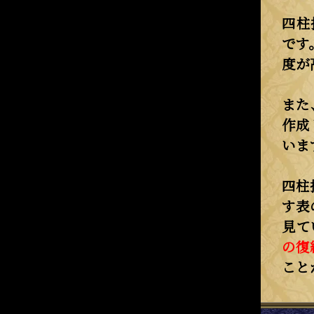
四柱
です
度が
また
作成
いま
四柱
す表
見て
の復
こと