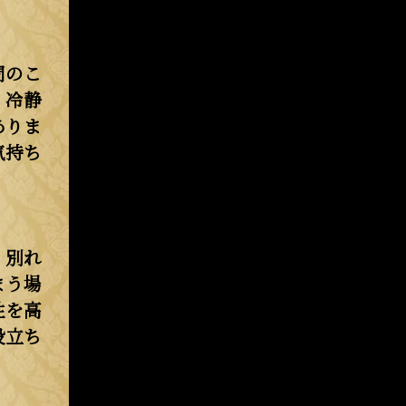
間のこ
、冷静
ありま
気持ち
、別れ
まう場
性を高
役立ち