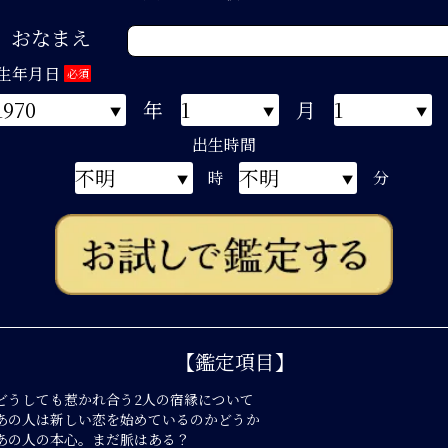
おなまえ
生年月日
必須
年
月
出生時間
時
分
【鑑定項目】
どうしても惹かれ合う2人の宿縁について
あの人は新しい恋を始めているのかどうか
あの人の本心。まだ脈はある？