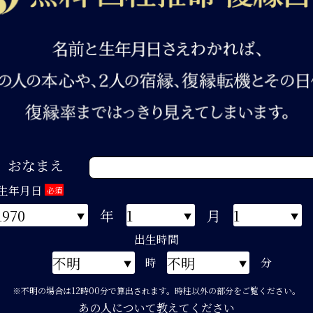
おなまえ
生年月日
必須
年
月
出生時間
時
分
※不明の場合は12時00分で算出されます。時柱以外の部分をご覧ください。
あの人について教えてください