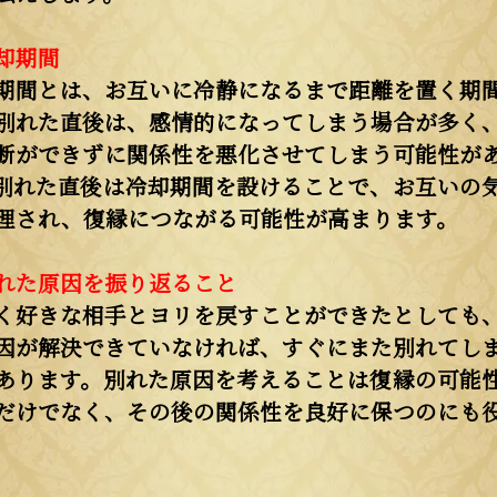
却期間
期間とは、お互いに冷静になるまで距離を置く期
別れた直後は、感情的になってしまう場合が多く
断ができずに関係性を悪化させてしまう可能性が
別れた直後は冷却期間を設けることで、お互いの
理され、復縁につながる可能性が高まります。
れた原因を振り返ること
く好きな相手とヨリを戻すことができたとしても
因が解決できていなければ、すぐにまた別れてし
あります。別れた原因を考えることは復縁の可能
だけでなく、その後の関係性を良好に保つのにも
。