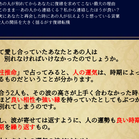
あの人が別れてからあなたに復縁を求めてこない最大の理由
このまま…あの人から連絡くる？私から連絡したほうが良い？
次にあなたと再会した時にあの人が伝えようと想っている言葉
2人の関係を大きく揺るがす復縁転機
て愛し合っていたあなたとあの人は
、別れなければいけなかったのでしょうか。
柱推命
」で占ってみると、
人の運気
は、時期によ
るものだということが分かります。
合う2人も、その波の高さが上手く合わなかった時
ほど
良い相性
や
強い縁
を持っていたとしてもぶつ
別れてしまうのです。
し、波が寄せては返すように、人の運勢も
良い時
期
を
繰り返す
もの。