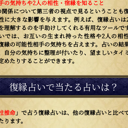
手の気持ちや2人の相性・宿縁を知ること
の関係について第三者の視点で見るということも
性に大きな影響を与えます。例えば、復縁占いは
を理解するのを手助けしてくれる有用なツールで
いでは、お互いの生まれ持った性格や2人の相
復縁の可能性相手の気持ちを占えます。占いの結
、自分の気持ちに整理が付いたり、望ましいタイ
定めたりすることができます。
復縁占いで当たる占いは？
柱推命
」で占う復縁占いは、他の復縁占いと比べ
たります。