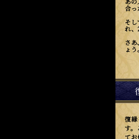
あの
合っ
そし
れ、
さあ
ょう
復縁
す。
てお