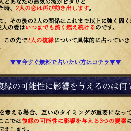
人とあなたの運気の波がピタリと
た時、
2人の恋は再び動き出します
。
て、その後の2人の関係はこれまで以上に強く固く
2人の愛は
いつまでも熱く燃え続ける
のです。
、この先で
2人の復縁
について具体的に占っていき
。
▼▼今すぐ無料で占いたい方はコチラ▼▼
復縁の可能性に影響を与えるのは何
を考える場合、互いのタイミングが重要になっ
ここでは
復縁の可能性に影響を与える3つの要素
伝えします。