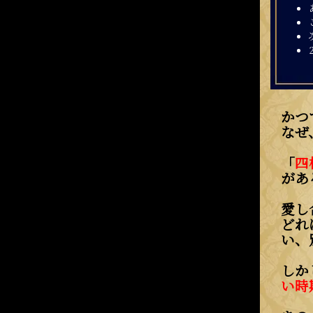
かつ
なぜ
「
四
があ
愛し
どれ
い、
しか
い時