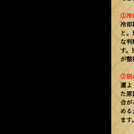
①冷
冷却
と。
な判
す。
が整
②別
運よ
た原
合が
める
ます