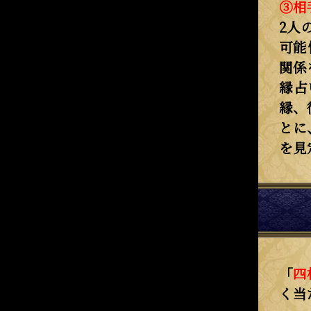
③相
2人
可能
関係
縁占
縁、
とに
を見
「
四
く当