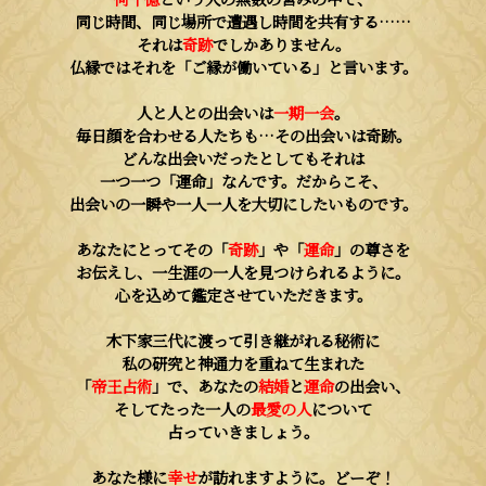
同じ時間、同じ場所で遭遇し時間を共有する……
それは
奇跡
でしかありません。
仏縁ではそれを「ご縁が働いている」と言います。
人と人との出会いは
一期一会
。
毎日顔を合わせる人たちも…その出会いは奇跡。
どんな出会いだったとしてもそれは
一つ一つ「運命」なんです。だからこそ、
出会いの一瞬や一人一人を大切にしたいものです。
あなたにとってその「
奇跡
」や「
運命
」の尊さを
お伝えし、一生涯の一人を見つけられるように。
心を込めて鑑定させていただきます。
木下家三代に渡って引き継がれる秘術に
私の研究と神通力を重ねて生まれた
「
帝王占術
」で、あなたの
結婚
と
運命
の出会い、
そしてたった一人の
最愛の人
について
占っていきましょう。
あなた様に
幸せ
が訪れますように。どーぞ！