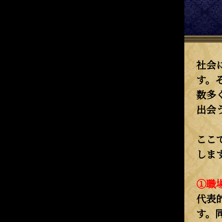
社会
す。
数多
出会
ここ
しま
①職
代表
す。