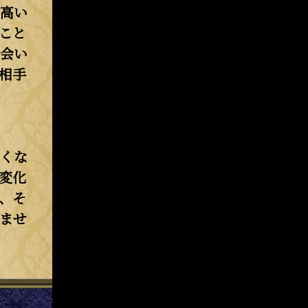
高い
こと
会い
相手
くな
変化
、そ
ませ