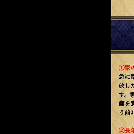
①家
急に
放し
す。
備を
う前
②長