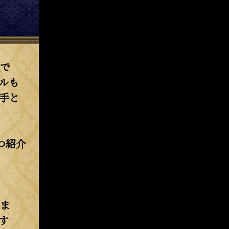
で
ルも
手と
つ紹介
ま
す