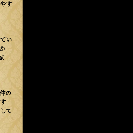
やす
えてい
か
ま
仲の
す
して