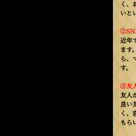
く、
いと
②S
近年
ます
ら、
す。
③友
友人
良い
く、
もら