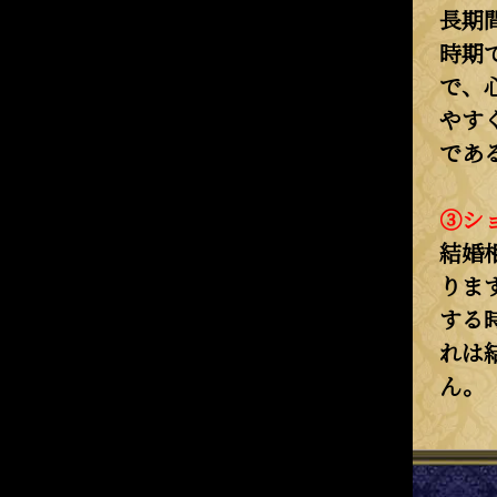
長期
時期
で、
やす
であ
③シ
結婚
りま
する
れは
ん。