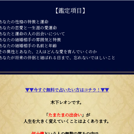
あの人の生年月日
必須
【鑑定項目】
年
月
あなたの性格の特徴と運命
あなたの恋愛と一生涯の愛運命
あなたと運命の人の出会いについて
あなたの結婚相手の雰囲気と特徴
あなたの結婚相手の名前と年齢
その異性とあなた、2人はどんな愛を育んでいくのか
あなたが将来の伴侶と結ばれる日まで、忘れないでほしいこと
▼▼今すぐ無料で占いたい方はコチラ！▼▼
木下レオンです。
「
たまたまの出会い
」が
人生を大きく変えていくことはよくあります。
何十億
という人の無数の営みの中で、