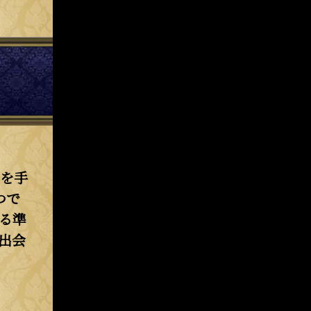
を手
つで
る準
出会