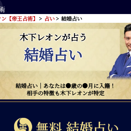
オン【帝王占術】
占い
結婚占い
木下レオンが占う
結婚占い
結婚占い｜あなたは●歳の●月に入籍！
相手の特徴も木下レオンが特定