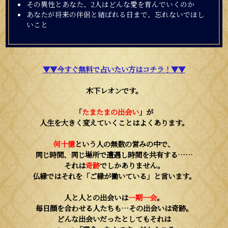
その異性とあなた、2人はどんな愛を育んでいくのか
あなたが将来の伴侶と結ばれる日まで、忘れないでほし
いこと
▼▼今すぐ無料で占いたい方はコチラ！▼▼
木下レオンです。
「
たまたまの出会い
」が
人生を大きく変えていくことはよくあります。
何十億
という人の無数の営みの中で、
同じ時間、同じ場所で遭遇し時間を共有する……
それは
奇跡
でしかありません。
仏縁ではそれを「ご縁が働いている」と言います。
人と人との出会いは
一期一会
。
毎日顔を合わせる人たちも…その出会いは奇跡。
どんな出会いだったとしてもそれは