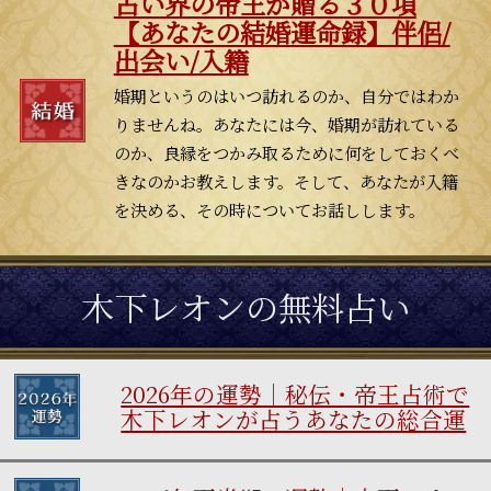
占い界の帝王が贈る３０項
【あなたの結婚運命録】伴侶/
出会い/入籍
婚期というのはいつ訪れるのか、自分ではわか
りませんね。あなたには今、婚期が訪れている
のか、良縁をつかみ取るために何をしておくべ
きなのかお教えします。そして、あなたが入籍
を決める、その時についてお話しします。
木下レオンの無料占い
2026年の運勢｜秘伝・帝王占術で
木下レオンが占うあなたの総合運