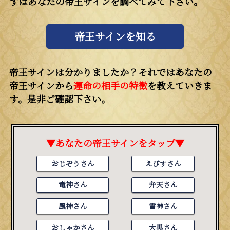
ずはあなたの帝王サインを調べてみて下さい。
帝王サインを知る
帝王サインは分かりましたか？それではあなたの
帝王サインから
運命の相手の特徴
を教えていきま
す。是非ご確認下さい。
▼あなたの帝王サインをタップ▼
おじぞうさん
えびすさん
竜神さん
弁天さん
風神さん
雷神さん
おしゃかさん
大黒さん