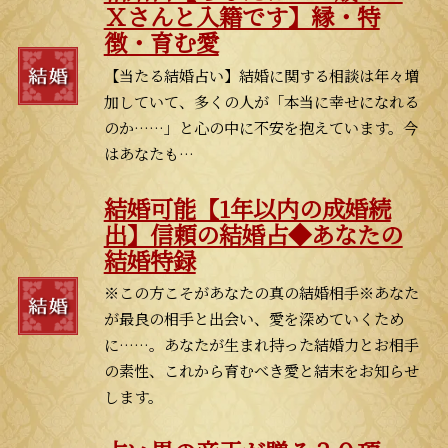
Ｘさんと入籍です】縁・特
徴・育む愛
【当たる結婚占い】結婚に関する相談は年々増
加していて、多くの人が「本当に幸せになれる
のか……」と心の中に不安を抱えています。今
はあなたも…
結婚可能【1年以内の成婚続
出】信頼の結婚占◆あなたの
結婚特録
※この方こそがあなたの真の結婚相手※あなた
が最良の相手と出会い、愛を深めていくため
に……。あなたが生まれ持った結婚力とお相手
の素性、これから育むべき愛と結末をお知らせ
します。