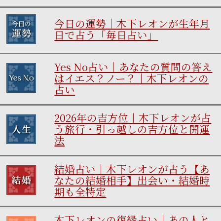
今日の運勢｜木下レオンが生年月
日で占う「毎日占い」
Yes No占い｜あなたの質問の答え
はイエス？ノー？｜木下レオンの
占い
2026年の吉方位｜木下レオンが占
う旅行・引っ越しの吉方位と開運
法
結婚占い｜木下レオンが占う【あ
なたの結婚相手】出会い・結婚時
期も全特定
木下レオンの復縁占い｜あの人と