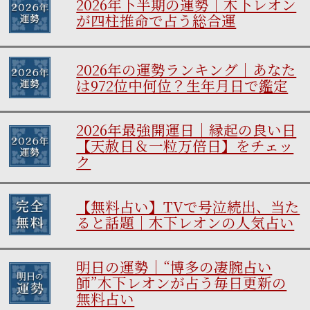
2026年下半期の運勢｜木下レオン
が四柱推命で占う総合運
2026年の運勢ランキング｜あなた
は972位中何位？生年月日で鑑定
2026年最強開運日｜縁起の良い日
【天赦日＆一粒万倍日】をチェッ
ク
【無料占い】TVで号泣続出、当た
ると話題｜木下レオンの人気占い
明日の運勢｜“博多の凄腕占い
師”木下レオンが占う毎日更新の
無料占い