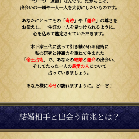
一つ一つ「運命」なんです。だからこそ、
出会いの一瞬や一人一人を大切にしたいものです。
あなたにとってその「
奇跡
」や「
運命
」の尊さを
お伝えし、一生涯の一人を見つけられるように。
心を込めて鑑定させていただきます。
木下家三代に渡って引き継がれる秘術に
私の研究と神通力を重ねて生まれた
「
帝王占術
」で、あなたの
結婚
と
運命
の出会い、
そしてたった一人の
最愛の人
について
占っていきましょう。
あなた様に
幸せ
が訪れますように。どーぞ！
結婚相手と出会う前兆とは？