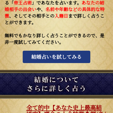
る「
帝王占術
」であなたを占います。
あなたの結
婚相手の出会い
や、
名前や年齢などの具体的な特
徴
、そしてその相手との
入籍日
まで詳しく占うこ
とができます。
無料でもかなり詳しく占うことができるので、是
非一度試してみてください。
結婚占いを試してみる
全て的中【あなた史上最高結