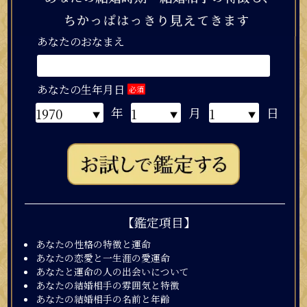
あなたのおなまえ
あなたの生年月日
必須
年
月
日
【鑑定項目】
あの人の生年月日
必須
あなたの性格の特徴と運命
年
月
日
あなたの恋愛と一生涯の愛運命
あなたと運命の人の出会いについて
あなたの結婚相手の雰囲気と特徴
あなたの結婚相手の名前と年齢