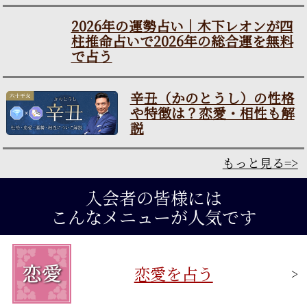
2026年の運勢占い｜木下レ
オンが四柱推命占いで2026
年の総合運を無料で占う
辛丑（かのとうし）の性格
や特徴は？恋愛・相性も解
説
もっと見る=>
入会者の皆様には
こんなメニューが人気です
恋愛を占う
>