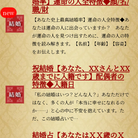
婚率】運命の人全特徴◆顔/名/
職/財
【あなた史上最高結婚率】運命の人全特徴◆あ
なたは運命の人に出会っていますか？ あなた
が運命の人を見つけ出すために、運命の人の特
徴を読み解きます。【名前】【年齢】【容姿】
をお伝えします。
祝結婚【あなた、XXさんとXX
歳までに入籍です】配偶者の
特徴◆入籍日
「私の結婚はいつ？どんな人？」あなただけで
はなく、多くの人が「本当に幸せになれるの
か……」と心の中に不安を抱えています。た
だ、この結婚占いで…
結婚占【あなたはＸＸ歳のＸ