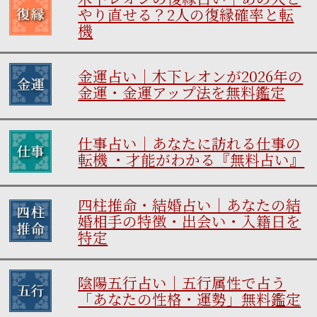
やり直せる？2人の復縁確率と転
機
金運占い｜木下レオンが2026年の
金運・金運アップ法を無料鑑定
仕事占い｜あなたに訪れる仕事の
転機 ・才能がわかる『無料占い』
四柱推命・結婚占い｜あなたの結
婚相手の特徴・出会い・入籍日を
特定
陰陽五行占い｜五行属性で占う
「あなたの性格・運勢」無料鑑定