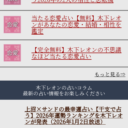
当たる恋愛占い【無料】木下レオ
ンがあなたの恋愛・結婚・相性を
鑑定
【完全無料】木下レオンの不思議
なほど当たる恋愛占い
もっと見る⇒
木下レオンの占いコラム
最新の占い情報をお楽しみください
上沼×サンドの最幸運占い
【干支で占う】2026年運勢
ランキングを木下レオンが
発表（2026年1月2日放送）