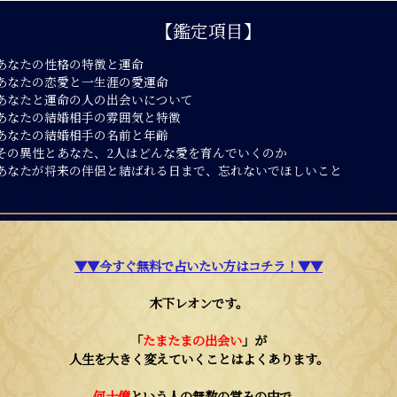
あの人の生年月日
必須
【鑑定項目】
年
月
あなたの性格の特徴と運命
あなたの恋愛と一生涯の愛運命
あなたと運命の人の出会いについて
あなたの結婚相手の雰囲気と特徴
あなたの結婚相手の名前と年齢
その異性とあなた、2人はどんな愛を育んでいくのか
あなたが将来の伴侶と結ばれる日まで、忘れないでほしいこと
▼▼今すぐ無料で占いたい方はコチラ！▼▼
木下レオンです。
「
たまたまの出会い
」が
人生を大きく変えていくことはよくあります。
何十億
という人の無数の営みの中で、