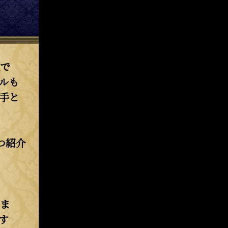
で
ルも
手と
つ紹介
ま
す