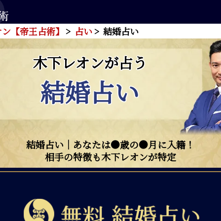
オン【帝王占術】
占い
結婚占い
木下レオンが占う
結婚占い
結婚占い｜あなたは●歳の●月に入籍！
相手の特徴も木下レオンが特定