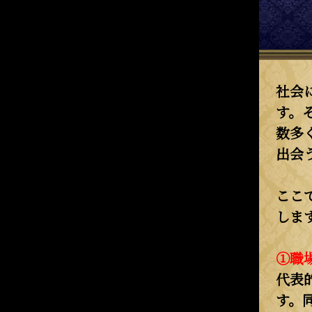
社会
す。
数多
出会
ここ
しま
①職
代表
す。