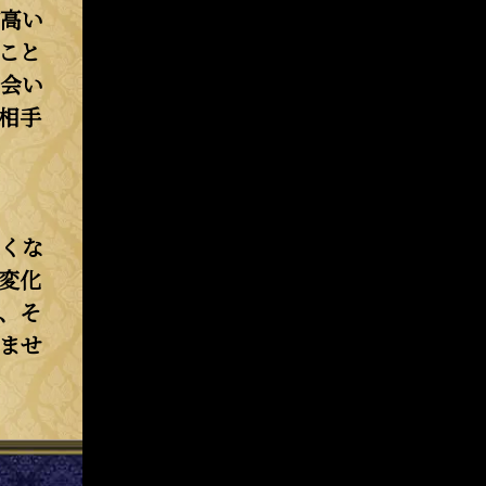
高い
こと
会い
相手
くな
変化
、そ
ませ