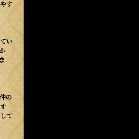
やす
えてい
か
ま
仲の
す
して