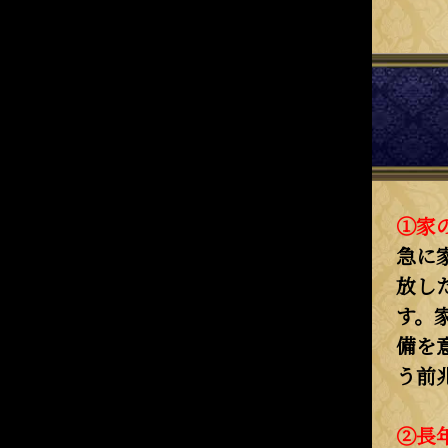
①家
急に
放し
す。
備を
う前
②長