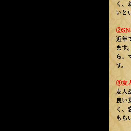
く、
いと
②S
近年
ます
ら、
す。
③友
友人
良い
く、
もら