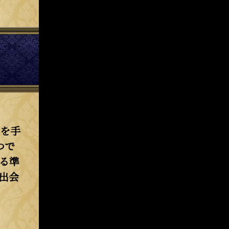
を手
つで
る準
出会