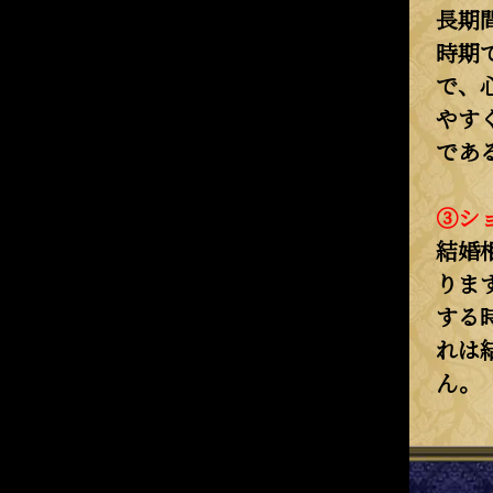
長期
時期
で、
やす
であ
③シ
結婚
りま
する
れは
ん。