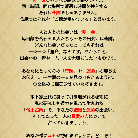
同じ時間、同じ場所で遭遇し時間を共有する……
それは
奇跡
でしかありません。
仏縁ではそれを「ご縁が働いている」と言います。
人と人との出会いは
一期一会
。
毎日顔を合わせる人たちも…その出会いは奇跡。
どんな出会いだったとしてもそれは
一つ一つ「運命」なんです。だからこそ、
出会いの一瞬や一人一人を大切にしたいものです。
あなたにとってその「
奇跡
」や「
運命
」の尊さを
お伝えし、一生涯の一人を見つけられるように。
心を込めて鑑定させていただきます。
木下家三代に渡って引き継がれる秘術に
私の研究と神通力を重ねて生まれた
「
帝王占術
」で、あなたの
結婚
と
運命
の出会い、
そしてたった一人の
最愛の人
について
占っていきましょう。
あなた様に
幸せ
が訪れますように。どーぞ！