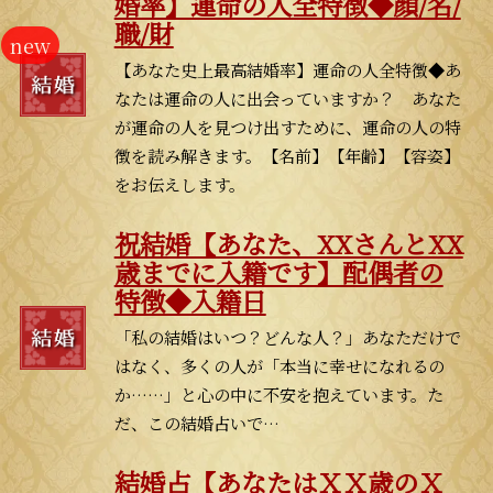
婚率】運命の人全特徴◆顔/名/
職/財
【あなた史上最高結婚率】運命の人全特徴◆あ
なたは運命の人に出会っていますか？ あなた
が運命の人を見つけ出すために、運命の人の特
徴を読み解きます。【名前】【年齢】【容姿】
をお伝えします。
祝結婚【あなた、XXさんとXX
歳までに入籍です】配偶者の
特徴◆入籍日
「私の結婚はいつ？どんな人？」あなただけで
はなく、多くの人が「本当に幸せになれるの
か……」と心の中に不安を抱えています。た
だ、この結婚占いで…
結婚占【あなたはＸＸ歳のＸ