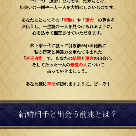
一つ一つ「運命」なんです。だからこそ、
出会いの一瞬や一人一人を大切にしたいものです。
あなたにとってその「
奇跡
」や「
運命
」の尊さを
お伝えし、一生涯の一人を見つけられるように。
心を込めて鑑定させていただきます。
木下家三代に渡って引き継がれる秘術に
私の研究と神通力を重ねて生まれた
「
帝王占術
」で、あなたの
結婚
と
運命
の出会い、
そしてたった一人の
最愛の人
について
占っていきましょう。
あなた様に
幸せ
が訪れますように。どーぞ！
結婚相手と出会う前兆とは？