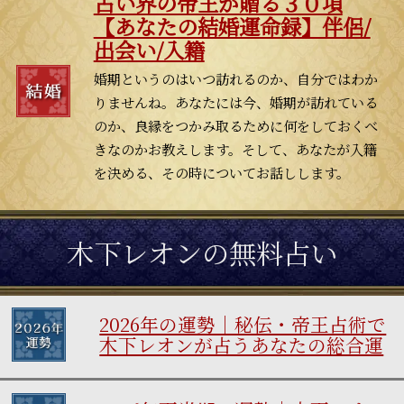
占い界の帝王が贈る３０項
【あなたの結婚運命録】伴侶/
出会い/入籍
婚期というのはいつ訪れるのか、自分ではわか
りませんね。あなたには今、婚期が訪れている
のか、良縁をつかみ取るために何をしておくべ
きなのかお教えします。そして、あなたが入籍
を決める、その時についてお話しします。
木下レオンの無料占い
2026年の運勢｜秘伝・帝王占術で
木下レオンが占うあなたの総合運