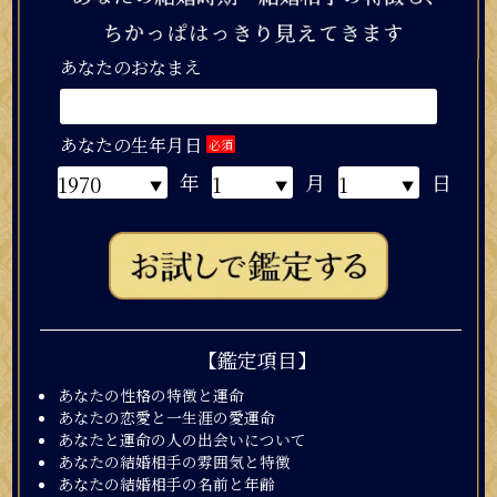
あなたのおなまえ
あなたの生年月日
必須
年
月
日
【鑑定項目】
あの人の生年月日
必須
あなたの性格の特徴と運命
年
月
日
あなたの恋愛と一生涯の愛運命
あなたと運命の人の出会いについて
あなたの結婚相手の雰囲気と特徴
あなたの結婚相手の名前と年齢