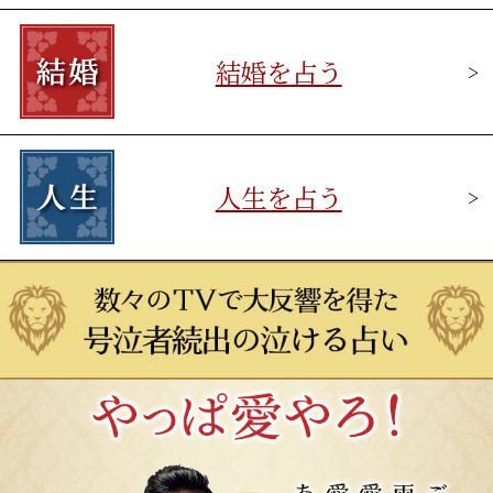
結婚を占う
>
人生を占う
>