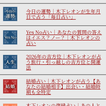
今日の運勢｜木下レオンが生年月
日で占う「毎日占い」
Yes No占い｜あなたの質問の答え
はイエス？ノー？｜木下レオンの
占い
2026年の吉方位｜木下レオンが占
う旅行・引っ越しの吉方位と開運
法
結婚占い｜木下レオンが占う【あ
なたの結婚相手】出会い・結婚時
期も全特定
木下レオンの復縁占い｜あの人と