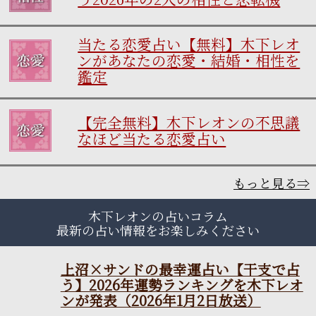
当たる恋愛占い【無料】木下レオ
ンがあなたの恋愛・結婚・相性を
鑑定
【完全無料】木下レオンの不思議
なほど当たる恋愛占い
もっと見る⇒
木下レオンの占いコラム
最新の占い情報をお楽しみください
上沼×サンドの最幸運占い
【干支で占う】2026年運勢
ランキングを木下レオンが
発表（2026年1月2日放送）