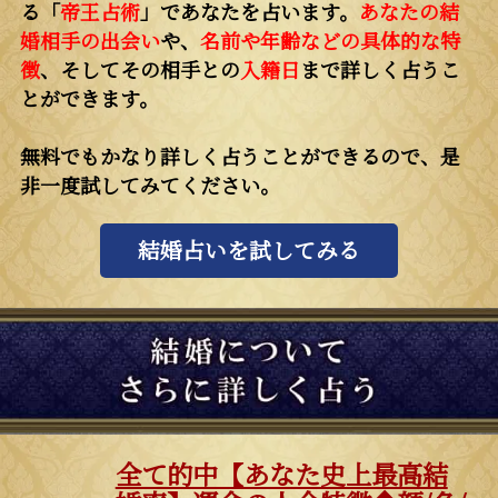
る「
帝王占術
」であなたを占います。
あなたの結
婚相手の出会い
や、
名前や年齢などの具体的な特
徴
、そしてその相手との
入籍日
まで詳しく占うこ
とができます。
無料でもかなり詳しく占うことができるので、是
非一度試してみてください。
結婚占いを試してみる
全て的中【あなた史上最高結