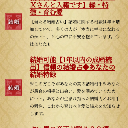
Ｘさんと入籍です】縁・特
徴・育む愛
【当たる結婚占い】結婚に関する相談は年々増
加していて、多くの人が「本当に幸せになれる
のか……」と心の中に不安を抱えています。今
はあなたも…
結婚可能【1年以内の成婚続
出】信頼の結婚占◆あなたの
結婚特録
※この方こそがあなたの真の結婚相手※あなた
が最良の相手と出会い、愛を深めていくため
に……。あなたが生まれ持った結婚力とお相手
の素性、これから育むべき愛と結末をお知らせ
します。