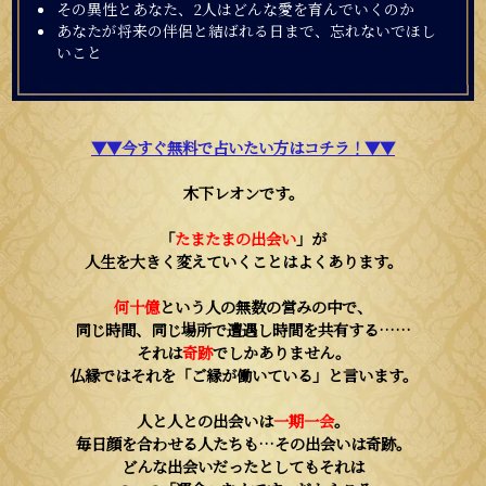
その異性とあなた、2人はどんな愛を育んでいくのか
あなたが将来の伴侶と結ばれる日まで、忘れないでほし
いこと
▼▼今すぐ無料で占いたい方はコチラ！▼▼
木下レオンです。
「
たまたまの出会い
」が
人生を大きく変えていくことはよくあります。
何十億
という人の無数の営みの中で、
同じ時間、同じ場所で遭遇し時間を共有する……
それは
奇跡
でしかありません。
仏縁ではそれを「ご縁が働いている」と言います。
人と人との出会いは
一期一会
。
毎日顔を合わせる人たちも…その出会いは奇跡。
どんな出会いだったとしてもそれは