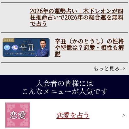
2026年の運勢占い｜木下レ
オンが四柱推命占いで2026
年の総合運を無料で占う
辛丑（かのとうし）の性格
や特徴は？恋愛・相性も解
説
もっと見る=>
入会者の皆様には
こんなメニューが人気です
恋愛を占う
>