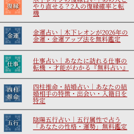
やり直せる？2人の復縁確率と転
機
金運占い｜木下レオンが2026年の
金運・金運アップ法を無料鑑定
仕事占い｜あなたに訪れる仕事の
転機 ・才能がわかる『無料占い』
四柱推命・結婚占い｜あなたの結
婚相手の特徴・出会い・入籍日を
特定
陰陽五行占い｜五行属性で占う
「あなたの性格・運勢」無料鑑定