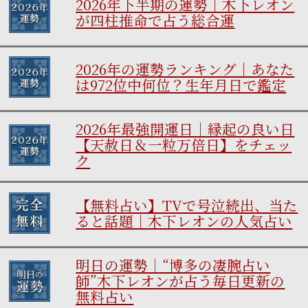
2026年下半期の運勢｜木下レオン
が四柱推命で占う総合運
2026年の運勢ランキング｜あなた
は972位中何位？生年月日で鑑定
2026年最強開運日｜縁起の良い日
【天赦日＆一粒万倍日】をチェッ
ク
【無料占い】TVで号泣続出、当た
ると話題｜木下レオンの人気占い
明日の運勢｜“博多の凄腕占い
師”木下レオンが占う毎日更新の
無料占い