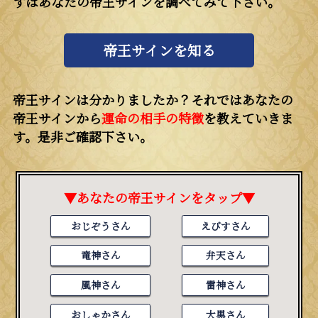
ずはあなたの帝王サインを調べてみて下さい。
帝王サインを知る
帝王サインは分かりましたか？それではあなたの
帝王サインから
運命の相手の特徴
を教えていきま
す。是非ご確認下さい。
▼あなたの帝王サインをタップ▼
おじぞうさん
えびすさん
竜神さん
弁天さん
風神さん
雷神さん
おしゃかさん
大黒さん