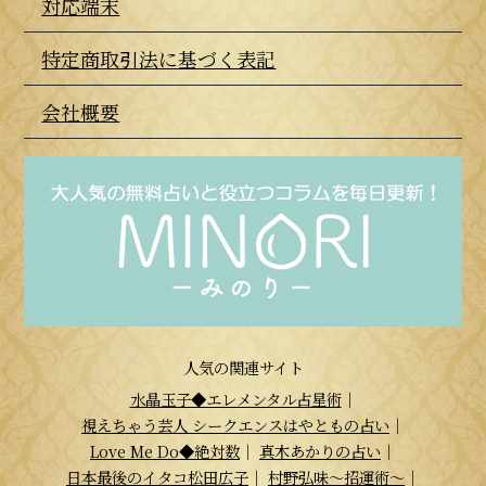
対応端末
特定商取引法に基づく表記
会社概要
人気の関連サイト
水晶玉子◆エレメンタル占星術
｜
視えちゃう芸人 シークエンスはやともの占い
｜
Love Me Do◆絶対数
｜
真木あかりの占い
｜
日本最後のイタコ松田広子
｜
村野弘味～招運術～
｜