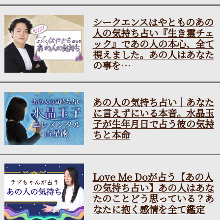
シークエンスはやとものあの
人の気持ち占い『生き霊チェ
ック』であの人の本心、全て
視えました。あの人はあなた
の事を…
あの人の気持ち占い｜あなた
に言えずにいる本音。水晶玉
子が生年月日で占う彼の気持
ちと本命
Love Me Doが占う【あの人
の気持ち占い】あの人はあな
たのことどう思っている？あ
なたに抱く感情を全て鑑定