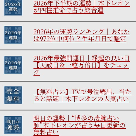
2026年下半期の運勢｜木下レオン
が四柱推命で占う総合運
2026年の運勢ランキング｜あなた
は972位中何位？生年月日で鑑定
2026年最強開運日｜縁起の良い日
【天赦日＆一粒万倍日】をチェッ
ク
【無料占い】TVで号泣続出、当た
ると話題｜木下レオンの人気占い
明日の運勢｜“博多の凄腕占い
師”木下レオンが占う毎日更新の
無料占い