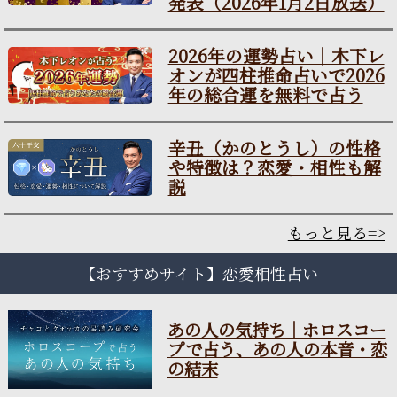
発表（2026年1月2日放送）
2026年の運勢占い｜木下レ
オンが四柱推命占いで2026
年の総合運を無料で占う
辛丑（かのとうし）の性格
や特徴は？恋愛・相性も解
説
もっと見る=>
【おすすめサイト】恋愛相性占い
あの人の気持ち｜ホロスコー
プで占う、あの人の本音・恋
の結末