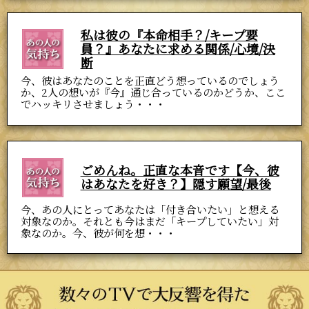
私は彼の『本命相手？/キープ要
員？』あなたに求める関係/心境/決
断
今、彼はあなたのことを正直どう想っているのでしょう
か、2人の想いが『今』通じ合っているのかどうか、ここ
でハッキリさせましょう・・・
ごめんね。正直な本音です【今、彼
はあなたを好き？】隠す願望/最後
今、あの人にとってあなたは「付き合いたい」と想える
対象なのか。それとも今はまだ「キープしていたい」対
象なのか。今、彼が何を想・・・