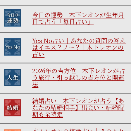
今日の運勢｜木下レオンが生年月
日で占う「毎日占い」
Yes No占い｜あなたの質問の答え
はイエス？ノー？｜木下レオンの
占い
2026年の吉方位｜木下レオンが占
う旅行・引っ越しの吉方位と開運
法
結婚占い｜木下レオンが占う【あ
なたの結婚相手】出会い・結婚時
期も全特定
木下レオンの復縁占い｜あの人と