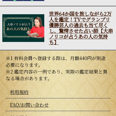
世界64か国を旅しながら2万
人を鑑定！TVでグランプリ
優勝芸人の過去も当て尽く
し、驚愕させた占い師【大串
ノリコが占うあの人の気持
ち】
※1 有料会員へ登録する際は、月額440円が別途
必要になります。
※2 鑑定内容の一例であり、実際の鑑定結果と異
なる場合があります。
利用規約
FAQ/お問い合わせ