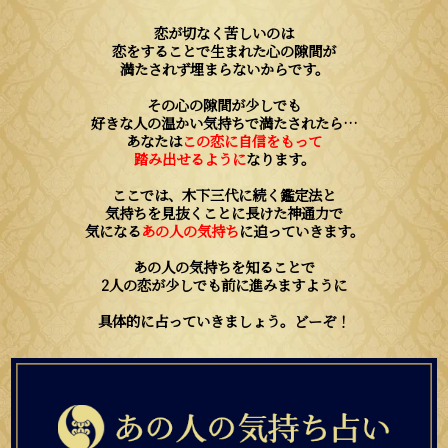
恋が切なく苦しいのは
恋をすることで生まれた心の隙間が
満たされず埋まらないからです。
その心の隙間が少しでも
好きな人の温かい気持ちで満たされたら…
あなたは
この恋に自信をもって
踏み出せるように
なります。
ここでは、木下三代に続く鑑定法と
気持ちを見抜くことに長けた神通力で
気になる
あの人の気持ち
に迫っていきます。
あの人の気持ちを知ることで
2人の恋が少しでも前に進みますように
具体的に占っていきましょう。どーぞ！