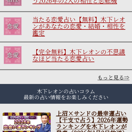
う2026年の2人の相性と恋転機
当たる恋愛占い【無料】木下レオ
ンがあなたの恋愛・結婚・相性を
鑑定
【完全無料】木下レオンの不思議
なほど当たる恋愛占い
もっと見る⇒
木下レオンの占いコラム
最新の占い情報をお楽しみください
上沼×サンドの最幸運占い
【干支で占う】2026年運勢
ランキングを木下レオンが