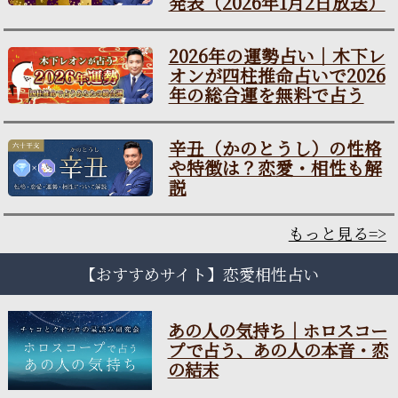
発表（2026年1月2日放送）
2026年の運勢占い｜木下レ
オンが四柱推命占いで2026
年の総合運を無料で占う
辛丑（かのとうし）の性格
や特徴は？恋愛・相性も解
説
もっと見る=>
【おすすめサイト】恋愛相性占い
あの人の気持ち｜ホロスコー
プで占う、あの人の本音・恋
の結末