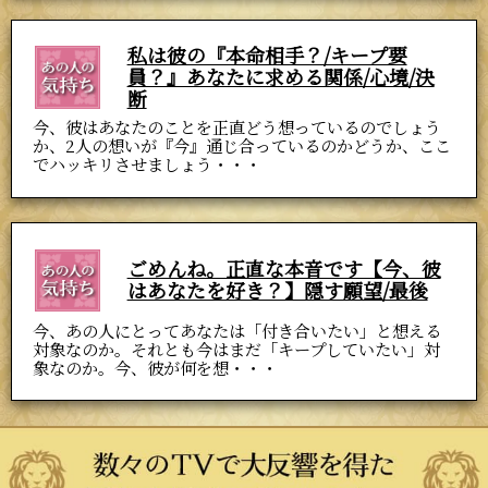
私は彼の『本命相手？/キープ要
員？』あなたに求める関係/心境/決
断
今、彼はあなたのことを正直どう想っているのでしょう
か、2人の想いが『今』通じ合っているのかどうか、ここ
でハッキリさせましょう・・・
ごめんね。正直な本音です【今、彼
はあなたを好き？】隠す願望/最後
今、あの人にとってあなたは「付き合いたい」と想える
対象なのか。それとも今はまだ「キープしていたい」対
象なのか。今、彼が何を想・・・