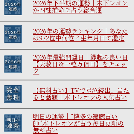
2026年下半期の運勢｜木下レオン
が四柱推命で占う総合運
2026年の運勢ランキング｜あなた
は972位中何位？生年月日で鑑定
2026年最強開運日｜縁起の良い日
【天赦日＆一粒万倍日】をチェッ
ク
【無料占い】TVで号泣続出、当た
ると話題｜木下レオンの人気占い
明日の運勢｜“博多の凄腕占い
師”木下レオンが占う毎日更新の
無料占い