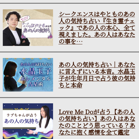
シークエンスはやとものあの
人の気持ち占い『生き霊チェ
ック』であの人の本心、全て
視えました。あの人はあなた
の事を…
あの人の気持ち占い｜あなた
に言えずにいる本音。水晶玉
子が生年月日で占う彼の気持
ちと本命
Love Me Doが占う【あの人
の気持ち占い】あの人はあな
たのことどう思っている？あ
なたに抱く感情を全て鑑定