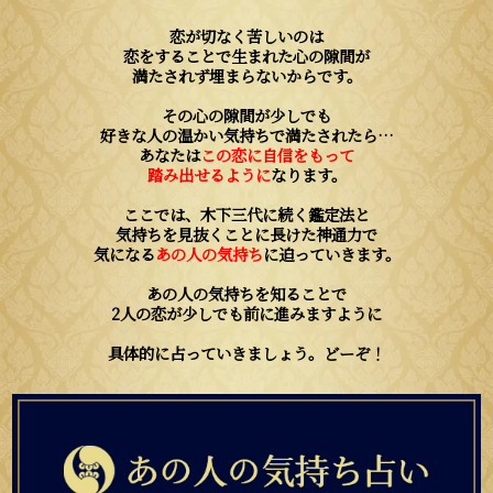
恋が切なく苦しいのは
恋をすることで生まれた心の隙間が
満たされず埋まらないからです。
その心の隙間が少しでも
好きな人の温かい気持ちで満たされたら…
あなたは
この恋に自信をもって
踏み出せるように
なります。
ここでは、木下三代に続く鑑定法と
気持ちを見抜くことに長けた神通力で
気になる
あの人の気持ち
に迫っていきます。
あの人の気持ちを知ることで
2人の恋が少しでも前に進みますように
具体的に占っていきましょう。どーぞ！