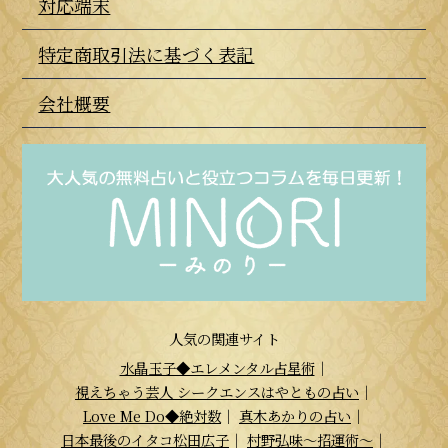
対応端末
特定商取引法に基づく表記
会社概要
人気の関連サイト
水晶玉子◆エレメンタル占星術
｜
視えちゃう芸人 シークエンスはやともの占い
｜
Love Me Do◆絶対数
｜
真木あかりの占い
｜
日本最後のイタコ松田広子
｜
村野弘味～招運術～
｜