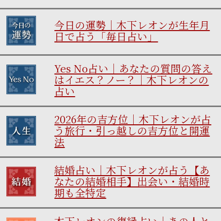
今日の運勢｜木下レオンが生年月
日で占う「毎日占い」
Yes No占い｜あなたの質問の答え
はイエス？ノー？｜木下レオンの
占い
2026年の吉方位｜木下レオンが占
う旅行・引っ越しの吉方位と開運
法
結婚占い｜木下レオンが占う【あ
なたの結婚相手】出会い・結婚時
期も全特定
木下レオンの復縁占い｜あの人と