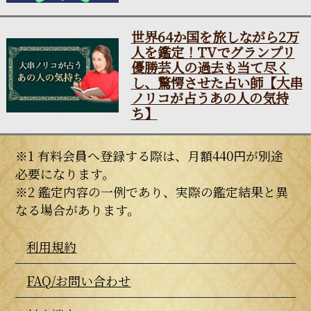
世界64か国を旅しながら2万
人を鑑定！TVでグランプリ
優勝芸人の過去も当て尽く
し、驚愕させた占い師【大串
ノリコが占うあの人の気持
ち】
※1 有料会員へ登録する際は、月額440円が別途
必要になります。
※2 鑑定内容の一例であり、実際の鑑定結果と異
なる場合があります。
利用規約
FAQ/お問い合わせ