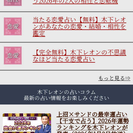
う2026年の2人の相性と恋転機
当たる恋愛占い【無料】木下レオ
ンがあなたの恋愛・結婚・相性を
鑑定
【完全無料】木下レオンの不思議
なほど当たる恋愛占い
もっと見る⇒
木下レオンの占いコラム
最新の占い情報をお楽しみください
上沼×サンドの最幸運占い
【干支で占う】2026年運勢
ランキングを木下レオンが