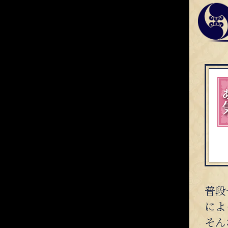
普段
によ
そん