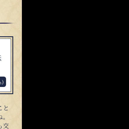
転
込)
こと
ね。
も交