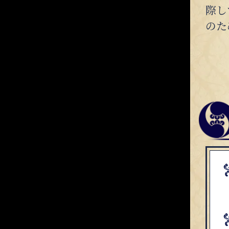
際し
のた