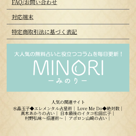
FAQ/お問い合わせ
対応端末
特定商取引法に基づく表記
人気の関連サイト
水晶玉子◆エレメンタル占星術｜
Love Me Do◆絶対数｜
真木あかりの占い｜
日本最後のイタコ松田広子｜
村野弘味～招運術～｜
アポロン山崎の占い｜