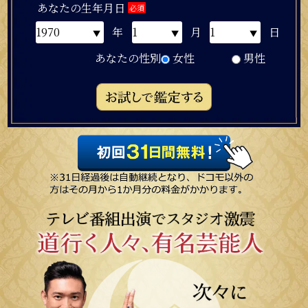
あなたの生年月日
必須
年
月
日
あなたの性別
女性
男性
生年月日
必須
年
月
日