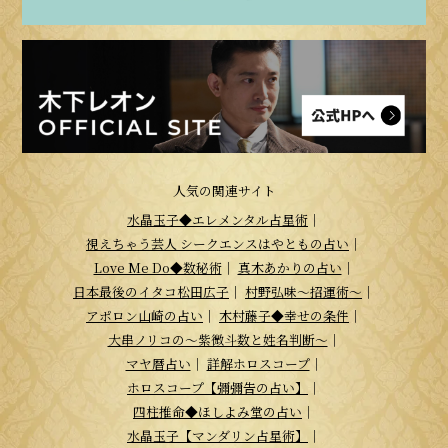
人気の関連サイト
水晶玉子◆エレメンタル占星術
｜
視えちゃう芸人 シークエンスはやともの占い
｜
Love Me Do◆数秘術
｜
真木あかりの占い
｜
日本最後のイタコ松田広子
｜
村野弘味～招運術～
｜
アポロン山崎の占い
｜
木村藤子◆幸せの条件
｜
大串ノリコの～紫微斗数と姓名判断～
｜
マヤ暦占い
｜
詳解ホロスコープ
｜
ホロスコープ【彌彌告の占い】
｜
四柱推命◆ほしよみ堂の占い
｜
水晶玉子【マンダリン占星術】
｜