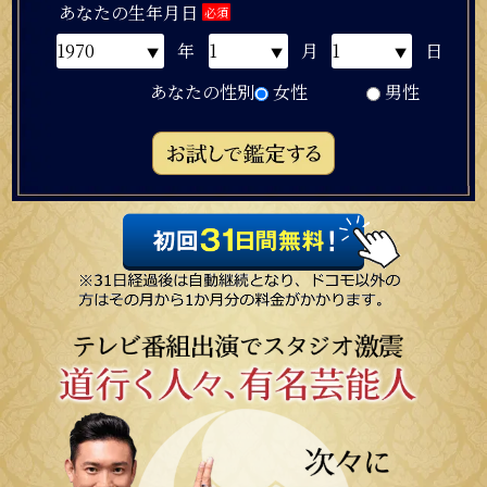
あなたの生年月日
必須
年
月
日
あなたの性別
女性
男性
生年月日
必須
年
月
日