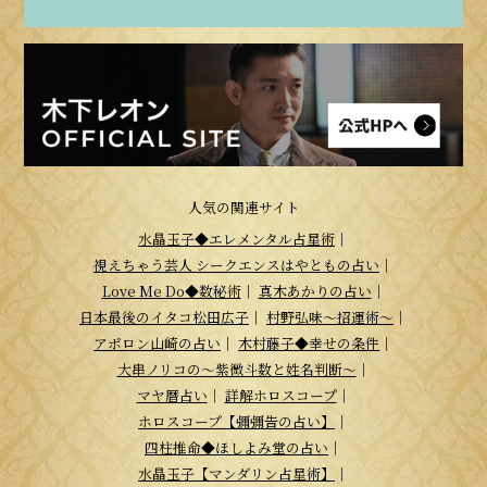
人気の関連サイト
水晶玉子◆エレメンタル占星術
｜
視えちゃう芸人 シークエンスはやともの占い
｜
Love Me Do◆数秘術
｜
真木あかりの占い
｜
日本最後のイタコ松田広子
｜
村野弘味～招運術～
｜
アポロン山崎の占い
｜
木村藤子◆幸せの条件
｜
大串ノリコの～紫微斗数と姓名判断～
｜
マヤ暦占い
｜
詳解ホロスコープ
｜
ホロスコープ【彌彌告の占い】
｜
四柱推命◆ほしよみ堂の占い
｜
水晶玉子【マンダリン占星術】
｜